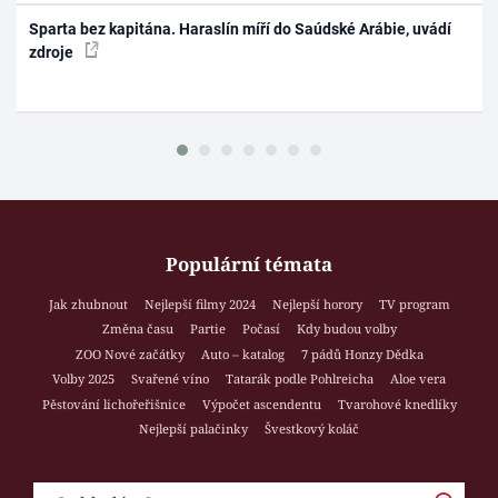
Sparta bez kapitána. Haraslín míří do Saúdské Arábie, uvádí
zdroje
Populární témata
Jak zhubnout
Nejlepší filmy 2024
Nejlepší horory
TV program
Změna času
Partie
Počasí
Kdy budou volby
ZOO Nové začátky
Auto – katalog
7 pádů Honzy Dědka
Volby 2025
Svařené víno
Tatarák podle Pohlreicha
Aloe vera
Pěstování lichořeřišnice
Výpočet ascendentu
Tvarohové knedlíky
Nejlepší palačinky
Švestkový koláč