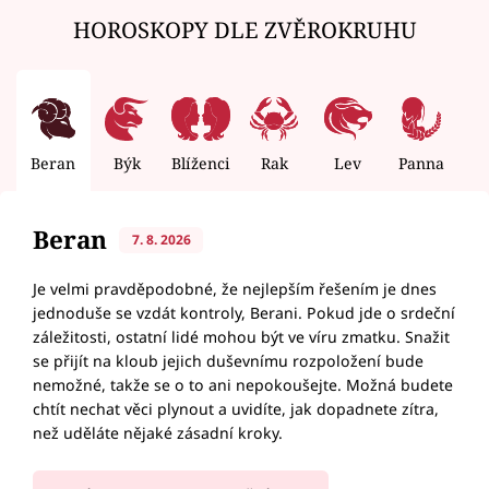
HOROSKOPY DLE ZVĚROKRUHU
Beran
Býk
Blíženci
Rak
Lev
Panna
V
Beran
7. 8. 2026
Je velmi pravděpodobné, že nejlepším řešením je dnes
jednoduše se vzdát kontroly, Berani. Pokud jde o srdeční
záležitosti, ostatní lidé mohou být ve víru zmatku. Snažit
se přijít na kloub jejich duševnímu rozpoložení bude
nemožné, takže se o to ani nepokoušejte. Možná budete
chtít nechat věci plynout a uvidíte, jak dopadnete zítra,
než uděláte nějaké zásadní kroky.