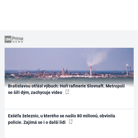
Bratislavou otřásl výbuch: Hoří rafinerie Slovnaft. Metropolí
se šíří dým, zachycuje video
Exšéfa železnic, u kterého se našlo 80 milionů, obvinila
policie. Zajímá se i o další lidi