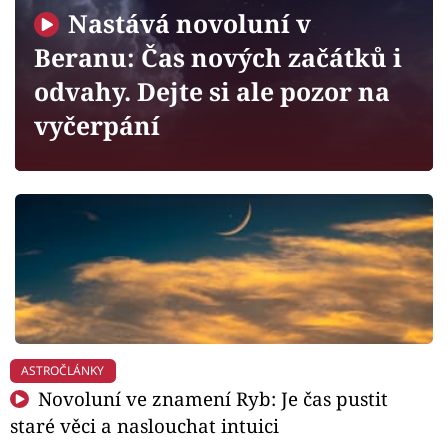
Horoskopy
Nastává novoluní v
Sledujte prima+
Beranu: Čas nových začátků i
odvahy. Dejte si ale pozor na
Filmový festival Karlovy Vary
vyčerpání
Pořady
Mámy sobě
Přihlášení
Sledujte nás
ASTROČLÁNKY
Novoluní ve znamení Ryb: Je čas pustit
staré věci a naslouchat intuici