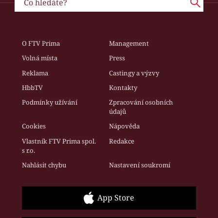
O FTV Prima
Management
Volná místa
Press
Reklama
Castingy a výzvy
HbbTV
Kontakty
Podmínky užívání
Zpracování osobních
údajů
Cookies
Nápověda
Vlastník FTV Prima spol.
Redakce
s r.o.
Nahlásit chybu
Nastavení soukromí
App Store