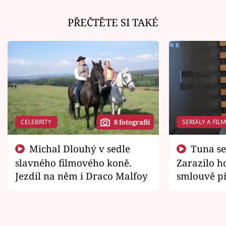
PŘEČTĚTE SI TAKÉ
CELEBRITY
SERIÁLY A FIL
8 fotografií
Michal Dlouhý v sedle
Tuna se chtěl vrátit domů.
slavného filmového koně.
Zarazilo ho
Jezdil na něm i Draco Malfoy
smlouvě př
zemřít