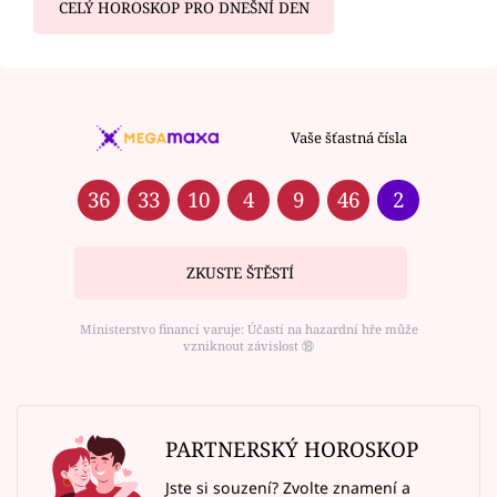
CELÝ HOROSKOP PRO DNEŠNÍ DEN
Vaše šťastná čísla
36
33
10
4
9
46
2
ZKUSTE ŠTĚSTÍ
Ministerstvo financí varuje: Účastí na hazardní hře může
vzniknout závislost ⑱
PARTNERSKÝ HOROSKOP
Jste si souzení? Zvolte znamení a