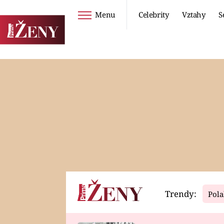
Menu
Celebrity
Vztahy
S
Seriály
Životní styl
ZOO
DIETY A HUBNUTÍ
PROSTŘENO!
CESTOVÁNÍ A
DOVOLENÁ
DUCH
ZDRAVÍ
Trendy:
Pola
Horoskopy
Video
ASTROČLÁNKY
SERIÁLY