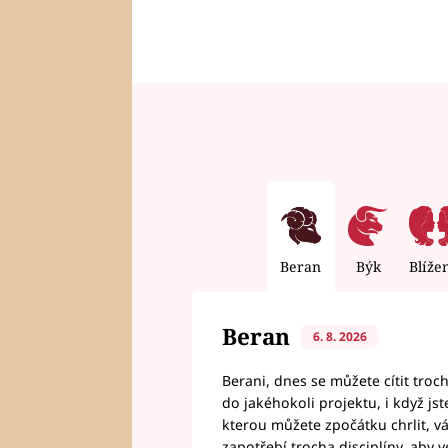
Beran
Býk
Blíže
Beran
6. 8. 2026
Berani, dnes se můžete cítit troc
do jakéhokoli projektu, i když js
kterou můžete zpočátku chrlit, 
zapotřebí trocha disciplíny, aby 