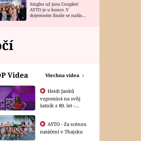
Singles už jsou Couples!
AYTO je u konce. V
dojemném finále se našlo
všech 10 Perfect Matchů
čí
P Videa
Všechna videa
Heidi Janků
vzpomíná na svůj
šatník z 80. let -
Shopaholičky
AYTO - Za scénou
natáčení v Thajsku