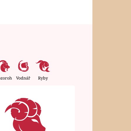
ozoroh
Vodnář
Ryby