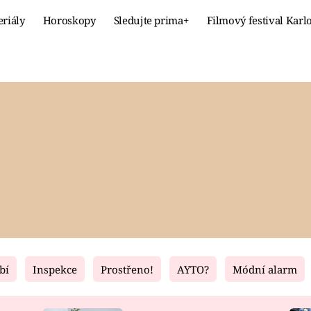
eriály
Horoskopy
Sledujte prima+
Filmový festival Karl
Celebrity
Recept
MÓDA A KRÁSA
HLAVNÍ JÍ
VZTAHY A SEX
SLADKÉ
PRIMA MAMINKA
ZDRAVÉ
bí
Inspekce
Prostřeno!
AYTO?
Módní alarm
Fresh
Living
RECEPTY
BYDLENÍ