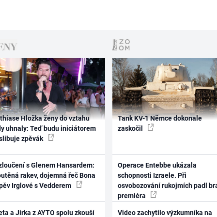
thiase Hložka ženy do vztahu
Tank KV-1 Němce dokonale
dy uhnaly: Teď budu iniciátorem
zaskočil
 slibuje zpěvák
zloučení s Glenem Hansardem:
Operace Entebbe ukázala
outěná rakev, dojemná řeč Bona
schopnosti Izraele. Při
zpěv Irglové s Vedderem
osvobozování rukojmích padl br
premiéra
ta a Jirka z AYTO spolu zkouší
Video zachytilo výzkumníka na