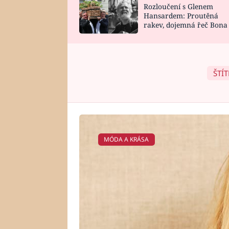
Rozloučení s Glenem
SNÁŘ
CELEBRITY
Hansardem: Proutěná
rakev, dojemná řeč Bona
HOROSKOP NA
VAŘENÍ
zpěv Irglové s Vedderem
ROK 2023
ŠTÍT
MÓDA A KRÁSA