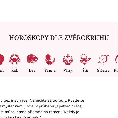
HOROSKOPY DLE ZVĚROKRUHU
nci
Rak
Lev
Panna
Váhy
Štír
Střelec
K
hu bez inspirace. Nenechte se odradit. Pusťte se
te myšlenkami jinde. V průběhu „špatné“ práce,
vám múza jemně přistane na rameni. Někdy je
vedla ke slastné odměně.