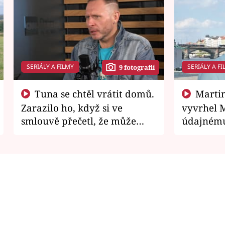
SERIÁLY A FILMY
SERIÁLY A FI
9 fotografií
Tuna se chtěl vrátit domů.
Martin Písařík jako
Zarazilo ho, když si ve
vyvrhel 
smlouvě přečetl, že může
údajnému
zemřít
je v nemil