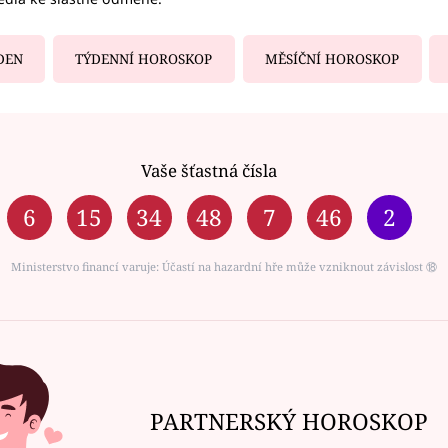
DEN
TÝDENNÍ HOROSKOP
MĚSÍČNÍ HOROSKOP
Vaše šťastná čísla
6
15
34
48
7
46
2
Ministerstvo financí varuje: Účastí na hazardní hře může vzniknout závislost ⑱
PARTNERSKÝ HOROSKOP