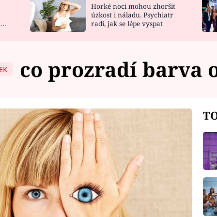
Horké noci mohou zhoršit
NOVINKY
ZAHRADA
úzkost i náladu. Psychiatr
 a
radí, jak se lépe vyspat
VIDEORECEPTY
DESIGN
co prozradí barva o
EK
TO