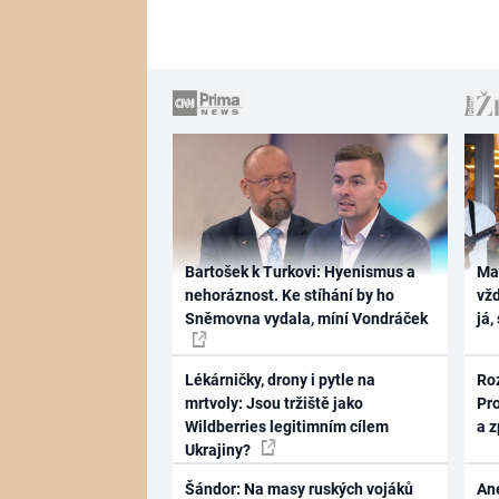
Bartošek k Turkovi: Hyenismus a
Ma
nehoráznost. Ke stíhání by ho
vž
Sněmovna vydala, míní Vondráček
já,
Lékárničky, drony i pytle na
Ro
mrtvoly: Jsou tržiště jako
Pr
Wildberries legitimním cílem
a 
Ukrajiny?
Šándor: Na masy ruských vojáků
Ane