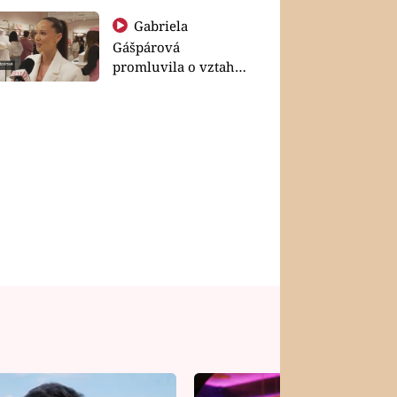
Gabriela
Gášpárová
promluvila o vztahu
a zakládání rodiny