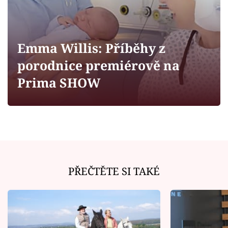
Horoskopy
Sledujte prima+
Emma Willis: Příběhy z
Filmový festival Karlovy Vary
porodnice premiérově na
Pořady
Prima SHOW
Mámy sobě
Přihlášení
PŘEČTĚTE SI TAKÉ
Sledujte nás