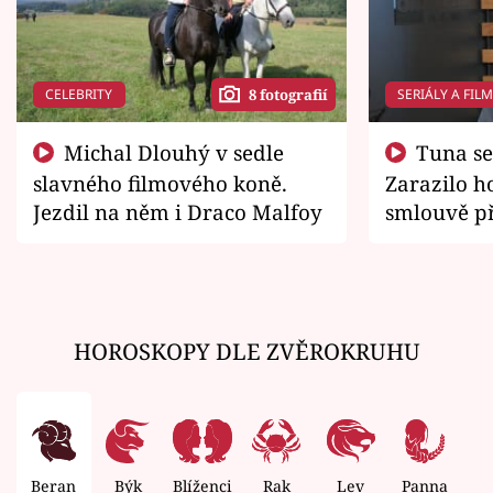
CELEBRITY
SERIÁLY A FIL
8 fotografií
Michal Dlouhý v sedle
Tuna se chtěl vrátit domů.
slavného filmového koně.
Zarazilo ho
Jezdil na něm i Draco Malfoy
smlouvě př
zemřít
HOROSKOPY DLE ZVĚROKRUHU
Beran
Býk
Blíženci
Rak
Lev
Panna
V