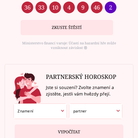
36
33
10
4
9
46
2
ZKUSTE ŠTĚSTÍ
Ministerstvo financí varuje: Účastí na hazardní hře může
vzniknout závislost ⑱
PARTNERSKÝ HOROSKOP
Jste si souzení? Zvolte znamení a
zjistěte, jestli vám hvězdy přejí.
VYPOČÍTAT