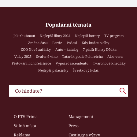
Populární témata
Jak zhubnout
Nejlepší filmy 2024
Nejlepší horory
TV program
Změna času
Partie
Počasí
Kdy budou volby
ZOO Nové začátky
Auto – katalog
7 pádů Honzy Dědka
Volby 2025
Svařené víno
Tatarák podle Pohlreicha
Aloe vera
Pěstování lichořeřišnice
Výpočet ascendentu
Tvarohové knedlíky
Nejlepší palačinky
Švestkový koláč
O FTV Prima
Management
Volná místa
Press
Reklama
Castingy a výzvy