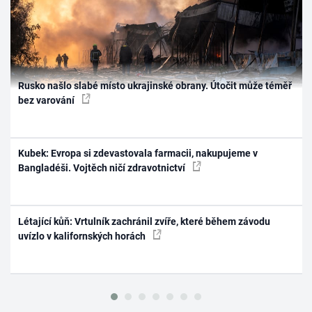
Rusko našlo slabé místo ukrajinské obrany. Útočit může téměř
bez varování
Kubek: Evropa si zdevastovala farmacii, nakupujeme v
Bangladéši. Vojtěch ničí zdravotnictví
Létající kůň: Vrtulník zachránil zvíře, které během závodu
uvízlo v kalifornských horách