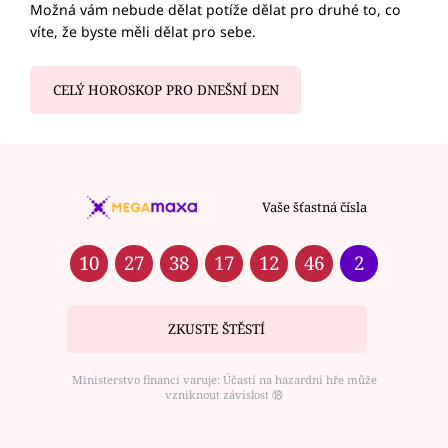
Možná vám nebude dělat potíže dělat pro druhé to, co
víte, že byste měli dělat pro sebe.
CELÝ HOROSKOP PRO DNEŠNÍ DEN
Vaše šťastná čísla
10
27
38
17
12
46
2
ZKUSTE ŠTĚSTÍ
Ministerstvo financí varuje: Účastí na hazardní hře může
vzniknout závislost ⑱