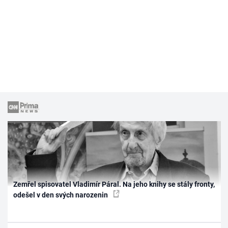
Zemřel spisovatel Vladimír Páral. Na jeho knihy se stály fronty,
odešel v den svých narozenin