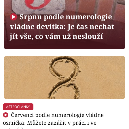
Horoskopy
Sledujte prima+
Srpnu podle numerologie
vládne devítka: Je čas nechat
Filmový festival Karlovy Vary
jít vše, co vám už neslouží
Pořady
Mámy sobě
Přihlášení
Sledujte nás
ASTROČLÁNKY
Červenci podle numerologie vládne
osmička: Můžete zazářit v práci i ve