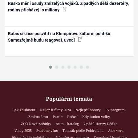
Rusko mění osudy zmizelých vojáků. Z padlých dělá dezertéry,
rodiny přicházejí o miliony
Babiš si chce posvítit na Klempířovu kulturní politiku.
Samozřejmě budu reagovat, uvedl
Populární témata
Jak zhubnout
Nejlepší filmy 2024
Nejlepší horory
TV program
Změna času
Partie
Počasí
Kdy budou volby
ZOO Nové začátky
Auto – katalog
7 pádů Honzy Dědka
Volby 2025
Svařené víno
Tatarák podle Pohlreicha
Aloe vera
Pěstování lichořeřišnice
Výpočet ascendentu
Tvarohové knedlíky