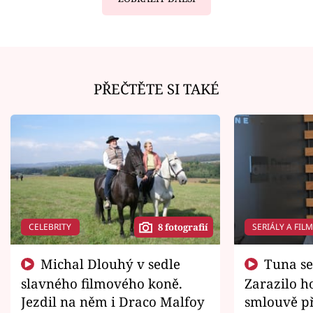
PŘEČTĚTE SI TAKÉ
CELEBRITY
SERIÁLY A FIL
8 fotografií
Michal Dlouhý v sedle
Tuna se chtěl vrátit domů.
slavného filmového koně.
Zarazilo ho
Jezdil na něm i Draco Malfoy
smlouvě př