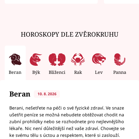
zemřít
HOROSKOPY DLE ZVĚROKRUHU
Beran
Býk
Blíženci
Rak
Lev
Panna
V
Beran
10. 8. 2026
Berani, nešetřete na péči o své fyzické zdraví. Ve snaze
ušetřit peníze se možná nebudete obtěžovat chodit na
zubní prohlídky nebo se rozhodnete pro nejlevnějšího
lékaře. Nic není důležitější než vaše zdraví. Chovejte se
ke svému tělu s úctou a respektem, které si zaslouží.