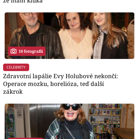
že mám kluka
10 fotografií
CELEBRITY
Zdravotní lapálie Evy Holubové nekončí:
Operace mozku, borelióza, teď další
zákrok