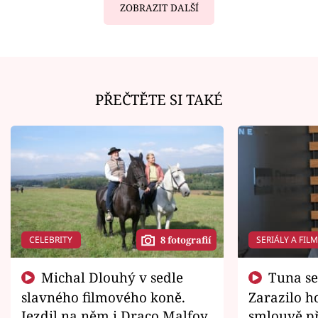
ZOBRAZIT DALŠÍ
PŘEČTĚTE SI TAKÉ
CELEBRITY
SERIÁLY A FIL
8 fotografií
Michal Dlouhý v sedle
Tuna se chtěl vrátit domů.
slavného filmového koně.
Zarazilo ho
Jezdil na něm i Draco Malfoy
smlouvě př