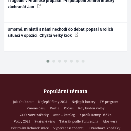
Tragédie v Hranické propasti. Při potápění zemřel letecký
záchranář Jan
Úmorné, ministři s námi nechodí do debat, popsal Grolich
situaci v opozici. Chystá velký krok
Populární témata
Jak zhubnout
Nejlepší filmy 2024
Nejlepší horory
TV program
Změna času
Partie
Počasí
Kdy budou volby
ZOO Nové začátky
Auto – katalog
7 pádů Honzy Dědka
Volby 2025
Svařené víno
Tatarák podle Pohlreicha
Aloe vera
Pěstování lichořeřišnice
Výpočet ascendentu
Tvarohové knedlíky