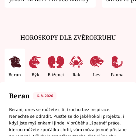
zemřít
HOROSKOPY DLE ZVĚROKRUHU
Beran
Býk
Blíženci
Rak
Lev
Panna
V
Beran
6. 8. 2026
Berani, dnes se můžete cítit trochu bez inspirace.
Nenechte se odradit. Pusťte se do jakéhokoli projektu, i
když jste myšlenkami jinde. V průběhu „špatné“ práce,
kterou můžete zpočátku chrlit, vám múza jemně přistane