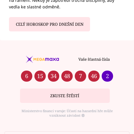
na rameni. Někdy je zapotřebí trocha disciplíny, aby
vedla ke slastné odměně.
CELÝ HOROSKOP PRO DNEŠNÍ DEN
Vaše šťastná čísla
6
15
34
48
7
46
2
ZKUSTE ŠTĚSTÍ
Ministerstvo financí varuje: Účastí na hazardní hře může
vzniknout závislost ⑱