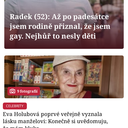
Horoskopy
Sledujte prima+
Radek (52): Až po padesátce
jsem rodině přiznal, že jsem
Filmový festival Karlovy Vary
gay. Nejhůř to nesly děti
Pořady
Mámy sobě
Přihlášení
9 fotografií
Sledujte nás
CELEBRITY
Eva Holubová poprvé veřejně vyznala
lásku manželovi: Konečně si uvědomuju,