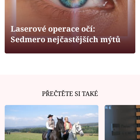
Horoskopy
Sledujte prima+
Laserové operace očí:
Filmový festival Karlovy Vary
Sedmero nejčastějších mýtů
Pořady
Mámy sobě
Přihlášení
PŘEČTĚTE SI TAKÉ
Sledujte nás