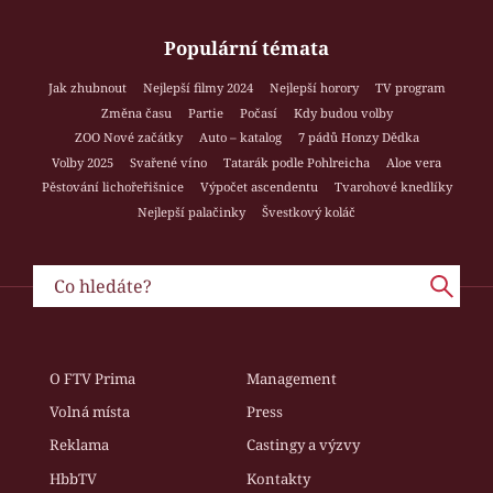
Populární témata
Jak zhubnout
Nejlepší filmy 2024
Nejlepší horory
TV program
Změna času
Partie
Počasí
Kdy budou volby
ZOO Nové začátky
Auto – katalog
7 pádů Honzy Dědka
Volby 2025
Svařené víno
Tatarák podle Pohlreicha
Aloe vera
Pěstování lichořeřišnice
Výpočet ascendentu
Tvarohové knedlíky
Nejlepší palačinky
Švestkový koláč
O FTV Prima
Management
Volná místa
Press
Reklama
Castingy a výzvy
HbbTV
Kontakty