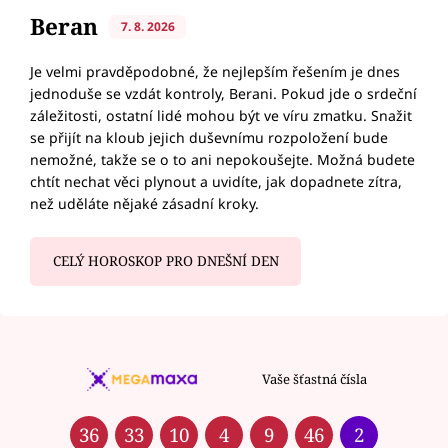
Beran
7. 8. 2026
Je velmi pravděpodobné, že nejlepším řešením je dnes
jednoduše se vzdát kontroly, Berani. Pokud jde o srdeční
záležitosti, ostatní lidé mohou být ve víru zmatku. Snažit
se přijít na kloub jejich duševnímu rozpoložení bude
nemožné, takže se o to ani nepokoušejte. Možná budete
chtít nechat věci plynout a uvidíte, jak dopadnete zítra,
než uděláte nějaké zásadní kroky.
CELÝ HOROSKOP PRO DNEŠNÍ DEN
Vaše šťastná čísla
36
33
10
4
9
46
2