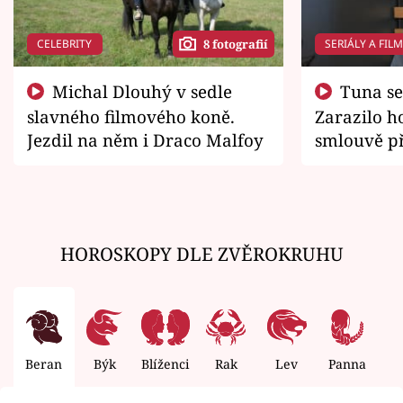
CELEBRITY
SERIÁLY A FIL
8 fotografií
Michal Dlouhý v sedle
Tuna se chtěl vrátit domů.
slavného filmového koně.
Zarazilo ho
Jezdil na něm i Draco Malfoy
smlouvě př
zemřít
HOROSKOPY DLE ZVĚROKRUHU
Beran
Býk
Blíženci
Rak
Lev
Panna
V