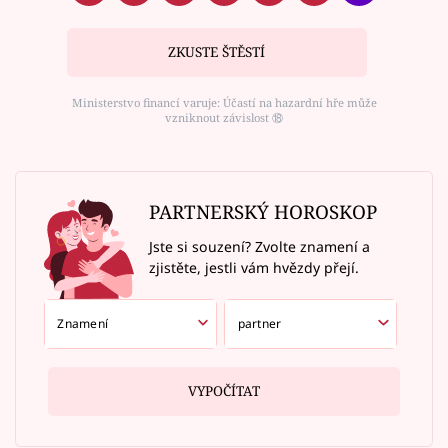
ZKUSTE ŠTĚSTÍ
Ministerstvo financí varuje: Účastí na hazardní hře může
vzniknout závislost ⑱
PARTNERSKÝ HOROSKOP
Jste si souzení? Zvolte znamení a
zjistěte, jestli vám hvězdy přejí.
VYPOČÍTAT