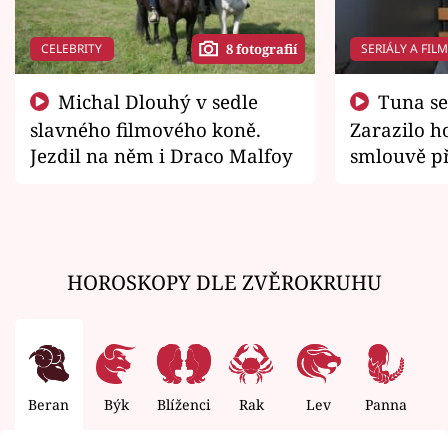
CELEBRITY
SERIÁLY A FIL
8 fotografií
Michal Dlouhý v sedle
Tuna se chtěl vrátit domů.
slavného filmového koně.
Zarazilo ho
Jezdil na něm i Draco Malfoy
smlouvě př
zemřít
HOROSKOPY DLE ZVĚROKRUHU
Beran
Býk
Blíženci
Rak
Lev
Panna
V