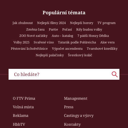
Populární témata
Jak zhubnout
Nejlepší filmy 2024
Nejlepší horory
TV program
Změna času
Partie
Počasí
Kdy budou volby
ZOO Nové začátky
Auto – katalog
7 pádů Honzy Dědka
Volby 2025
Svařené víno
Tatarák podle Pohlreicha
Aloe vera
Pěstování lichořeřišnice
Výpočet ascendentu
Tvarohové knedlíky
Nejlepší palačinky
Švestkový koláč
O FTV Prima
Management
Volná místa
Press
Reklama
Castingy a výzvy
HbbTV
Kontakty