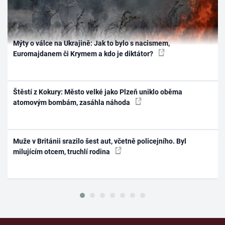
Mýty o válce na Ukrajině: Jak to bylo s nacismem,
Euromajdanem či Krymem a kdo je diktátor?
Štěstí z Kokury: Město velké jako Plzeň uniklo oběma
atomovým bombám, zasáhla náhoda
Muže v Británii srazilo šest aut, včetně policejního. Byl
milujícím otcem, truchlí rodina