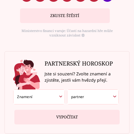
ZKUSTE ŠTĚSTÍ
Ministerstvo financí varuje: Účastí na hazardní hře může
vzniknout závislost ⑱
PARTNERSKÝ HOROSKOP
Jste si souzení? Zvolte znamení a
zjistěte, jestli vám hvězdy přejí.
VYPOČÍTAT