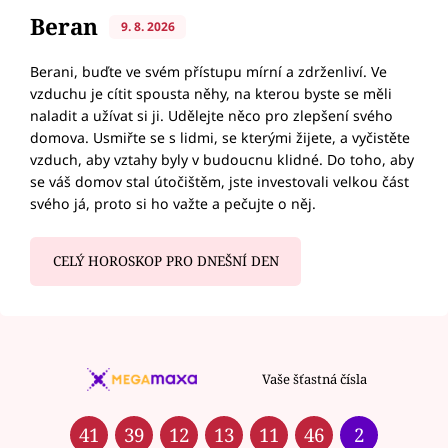
Beran
9. 8. 2026
Berani, buďte ve svém přístupu mírní a zdrženliví. Ve
vzduchu je cítit spousta něhy, na kterou byste se měli
naladit a užívat si ji. Udělejte něco pro zlepšení svého
domova. Usmiřte se s lidmi, se kterými žijete, a vyčistěte
vzduch, aby vztahy byly v budoucnu klidné. Do toho, aby
se váš domov stal útočištěm, jste investovali velkou část
svého já, proto si ho važte a pečujte o něj.
CELÝ HOROSKOP PRO DNEŠNÍ DEN
Vaše šťastná čísla
41
39
12
13
11
46
2