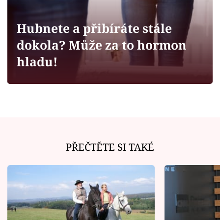
Horoskopy
Sledujte prima+
Hubnete a přibíráte stále
dokola? Může za to hormon
Filmový festival Karlovy Vary
hladu!
Pořady
Mámy sobě
Přihlášení
PŘEČTĚTE SI TAKÉ
Sledujte nás