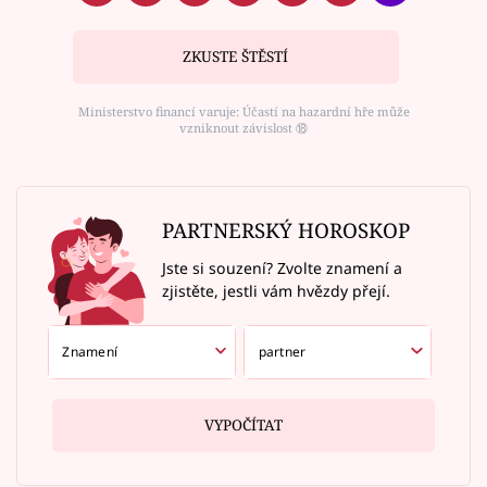
ZKUSTE ŠTĚSTÍ
Ministerstvo financí varuje: Účastí na hazardní hře může
vzniknout závislost ⑱
PARTNERSKÝ HOROSKOP
Jste si souzení? Zvolte znamení a
zjistěte, jestli vám hvězdy přejí.
VYPOČÍTAT