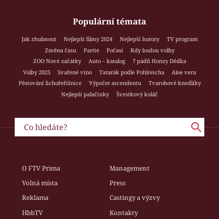
Populární témata
Jak zhubnout
Nejlepší filmy 2024
Nejlepší horory
TV program
Změna času
Partie
Počasí
Kdy budou volby
ZOO Nové začátky
Auto – katalog
7 pádů Honzy Dědka
Volby 2025
Svařené víno
Tatarák podle Pohlreicha
Aloe vera
Pěstování lichořeřišnice
Výpočet ascendentu
Tvarohové knedlíky
Nejlepší palačinky
Švestkový koláč
O FTV Prima
Management
Volná místa
Press
Reklama
Castingy a výzvy
HbbTV
Kontakty