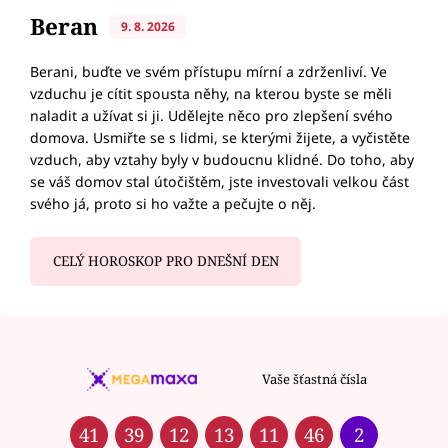
Beran
9. 8. 2026
Berani, buďte ve svém přístupu mírní a zdrženliví. Ve
vzduchu je cítit spousta něhy, na kterou byste se měli
naladit a užívat si ji. Udělejte něco pro zlepšení svého
domova. Usmiřte se s lidmi, se kterými žijete, a vyčistěte
vzduch, aby vztahy byly v budoucnu klidné. Do toho, aby
se váš domov stal útočištěm, jste investovali velkou část
svého já, proto si ho važte a pečujte o něj.
CELÝ HOROSKOP PRO DNEŠNÍ DEN
Vaše šťastná čísla
41
39
12
13
11
46
2