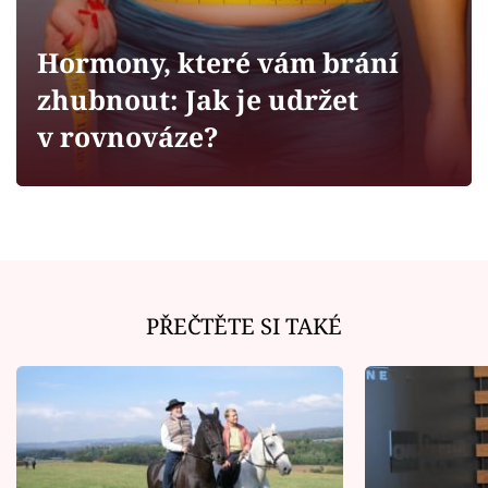
Horoskopy
Sledujte prima+
Hormony, které vám brání
zhubnout: Jak je udržet
Filmový festival Karlovy Vary
v rovnováze?
Pořady
Mámy sobě
Přihlášení
PŘEČTĚTE SI TAKÉ
Sledujte nás