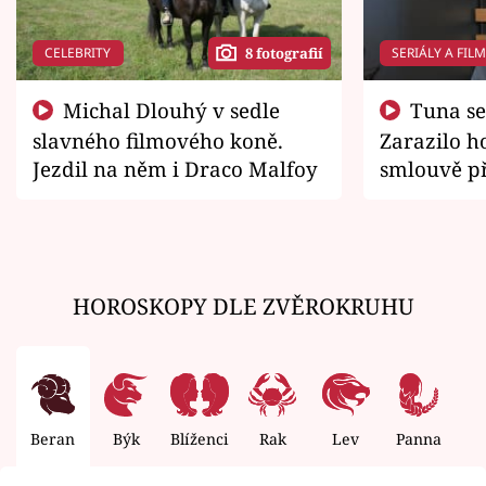
CELEBRITY
SERIÁLY A FIL
8 fotografií
Michal Dlouhý v sedle
Tuna se chtěl vrátit domů.
slavného filmového koně.
Zarazilo ho
Jezdil na něm i Draco Malfoy
smlouvě př
zemřít
HOROSKOPY DLE ZVĚROKRUHU
Beran
Býk
Blíženci
Rak
Lev
Panna
V