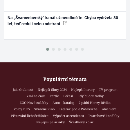
Na „Švarcenberský“ kanál už neodbočíte. Chyba vydržela 30
let, teď ceduli celou odstraní
Populární témata
Jak zhubnout
Nejlepší filmy 2024
Nejlepší horory
TV program
Změna času
Partie
Počasí
Kdy budou volby
ZOO Nové začátky
Auto – katalog
7 pádů Honzy Dědka
Volby 2025
Svařené víno
Tatarák podle Pohlreicha
Aloe vera
Pěstování lichořeřišnice
Výpočet ascendentu
Tvarohové knedlíky
Nejlepší palačinky
Švestkový koláč