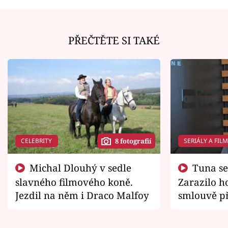
PŘEČTĚTE SI TAKÉ
CELEBRITY
SERIÁLY A FIL
8 fotografií
Michal Dlouhý v sedle
Tuna se chtěl vrátit domů.
slavného filmového koně.
Zarazilo ho
Jezdil na něm i Draco Malfoy
smlouvě př
zemřít