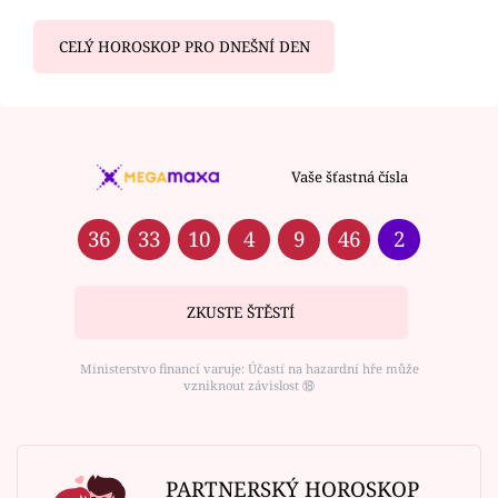
CELÝ HOROSKOP PRO DNEŠNÍ DEN
Vaše šťastná čísla
36
33
10
4
9
46
2
ZKUSTE ŠTĚSTÍ
Ministerstvo financí varuje: Účastí na hazardní hře může
vzniknout závislost ⑱
PARTNERSKÝ HOROSKOP