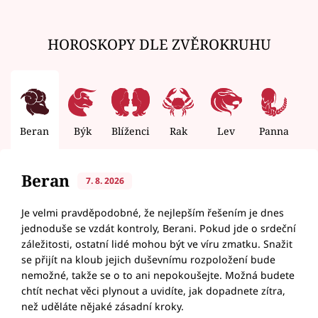
HOROSKOPY DLE ZVĚROKRUHU
Beran
Býk
Blíženci
Rak
Lev
Panna
V
Beran
7. 8. 2026
Je velmi pravděpodobné, že nejlepším řešením je dnes
jednoduše se vzdát kontroly, Berani. Pokud jde o srdeční
záležitosti, ostatní lidé mohou být ve víru zmatku. Snažit
se přijít na kloub jejich duševnímu rozpoložení bude
nemožné, takže se o to ani nepokoušejte. Možná budete
chtít nechat věci plynout a uvidíte, jak dopadnete zítra,
než uděláte nějaké zásadní kroky.