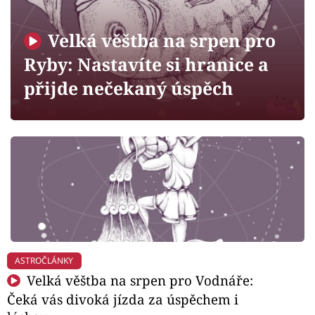
Horoskopy
Sledujte prima+
Velká věštba na srpen pro
Ryby: Nastavíte si hranice a
Filmový festival Karlovy Vary
přijde nečekaný úspěch
Pořady
Mámy sobě
Přihlášení
Sledujte nás
ASTROČLÁNKY
Velká věštba na srpen pro Vodnáře:
Čeká vás divoká jízda za úspěchem i