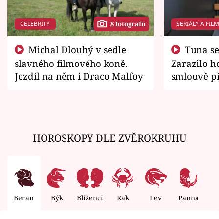
CELEBRITY
SERIÁLY A FIL
8 fotografií
Michal Dlouhý v sedle
Tuna se chtěl vrátit domů.
slavného filmového koně.
Zarazilo ho
Jezdil na něm i Draco Malfoy
smlouvě př
zemřít
HOROSKOPY DLE ZVĚROKRUHU
Beran
Býk
Blíženci
Rak
Lev
Panna
V