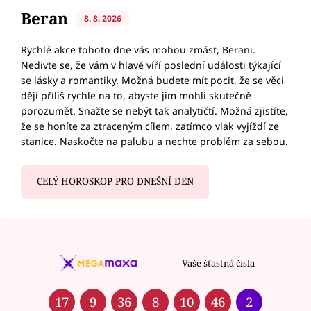
Beran
8. 8. 2026
Rychlé akce tohoto dne vás mohou zmást, Berani.
Nedivte se, že vám v hlavě víří poslední události týkající
se lásky a romantiky. Možná budete mít pocit, že se věci
dějí příliš rychle na to, abyste jim mohli skutečně
porozumět. Snažte se nebýt tak analytičtí. Možná zjistíte,
že se honíte za ztraceným cílem, zatímco vlak vyjíždí ze
stanice. Naskočte na palubu a nechte problém za sebou.
CELÝ HOROSKOP PRO DNEŠNÍ DEN
Vaše šťastná čísla
17
9
36
8
10
46
2