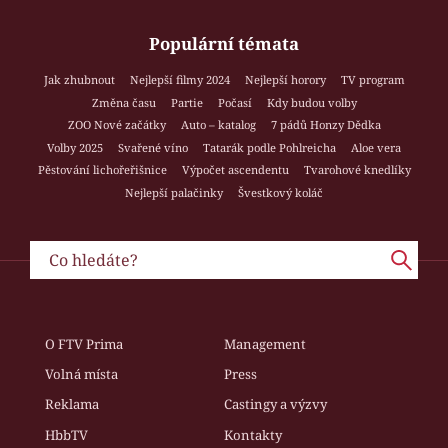
Populární témata
Jak zhubnout
Nejlepší filmy 2024
Nejlepší horory
TV program
Změna času
Partie
Počasí
Kdy budou volby
ZOO Nové začátky
Auto – katalog
7 pádů Honzy Dědka
Volby 2025
Svařené víno
Tatarák podle Pohlreicha
Aloe vera
Pěstování lichořeřišnice
Výpočet ascendentu
Tvarohové knedlíky
Nejlepší palačinky
Švestkový koláč
O FTV Prima
Management
Volná místa
Press
Reklama
Castingy a výzvy
HbbTV
Kontakty