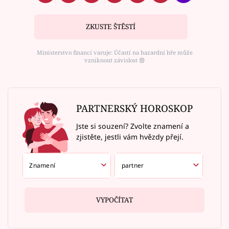
ZKUSTE ŠTĚSTÍ
Ministerstvo financí varuje: Účastí na hazardní hře může
vzniknout závislost ⑱
PARTNERSKÝ HOROSKOP
Jste si souzení? Zvolte znamení a
zjistěte, jestli vám hvězdy přejí.
VYPOČÍTAT