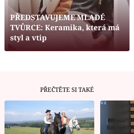
Horoskopy
Sledujte prima+
PŘEDSTAVUJEME MLADÉ
TVŮRCE: Keramika, která má
Filmový festival Karlovy Vary
styl a vtip
Pořady
Mámy sobě
Přihlášení
PŘEČTĚTE SI TAKÉ
Sledujte nás