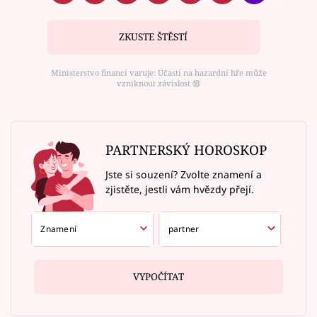
ZKUSTE ŠTĚSTÍ
Ministerstvo financí varuje: Účastí na hazardní hře může
vzniknout závislost ⑱
PARTNERSKÝ HOROSKOP
Jste si souzení? Zvolte znamení a
zjistěte, jestli vám hvězdy přejí.
VYPOČÍTAT