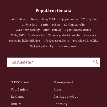
Populární témata
Jak zhubnout
Nejlepší filmy 2024
Nejlepší horory
TV program
Změna času
Partie
Počasí
Kdy budou volby
ZOO Nové začátky
Auto – katalog
7 pádů Honzy Dědka
Volby 2025
Svařené víno
Tatarák podle Pohlreicha
Aloe vera
Pěstování lichořeřišnice
Výpočet ascendentu
Tvarohové knedlíky
Nejlepší palačinky
Švestkový koláč
O FTV Prima
Management
Volná místa
Press
Reklama
Castingy a výzvy
HbbTV
Kontakty