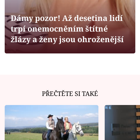
Horoskopy
Sledujte prima+
Dámy pozor! Až desetina lidí
trpí onemocněním štítné
Filmový festival Karlovy Vary
žlázy a ženy jsou ohroženější
Pořady
Mámy sobě
Přihlášení
PŘEČTĚTE SI TAKÉ
Sledujte nás