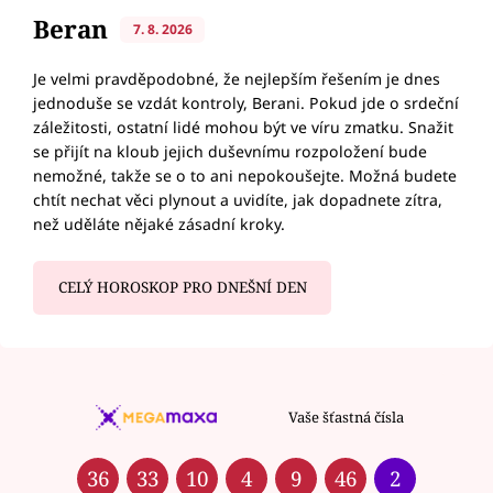
Beran
7. 8. 2026
Je velmi pravděpodobné, že nejlepším řešením je dnes
jednoduše se vzdát kontroly, Berani. Pokud jde o srdeční
záležitosti, ostatní lidé mohou být ve víru zmatku. Snažit
se přijít na kloub jejich duševnímu rozpoložení bude
nemožné, takže se o to ani nepokoušejte. Možná budete
chtít nechat věci plynout a uvidíte, jak dopadnete zítra,
než uděláte nějaké zásadní kroky.
CELÝ HOROSKOP PRO DNEŠNÍ DEN
Vaše šťastná čísla
36
33
10
4
9
46
2