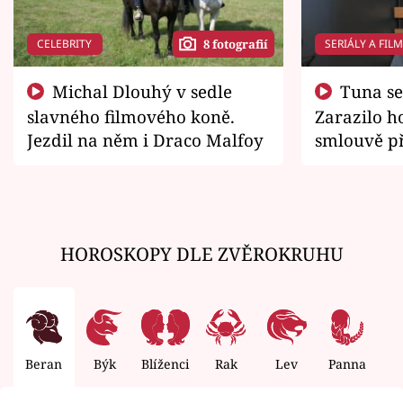
CELEBRITY
SERIÁLY A FIL
8 fotografií
Michal Dlouhý v sedle
Tuna se chtěl vrátit domů.
slavného filmového koně.
Zarazilo ho
Jezdil na něm i Draco Malfoy
smlouvě př
zemřít
HOROSKOPY DLE ZVĚROKRUHU
Beran
Býk
Blíženci
Rak
Lev
Panna
V