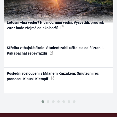
Letošní vlna veder? Nic moc, míní vědci. Vysvětlili, proč rok
2027 bude zřejmě daleko horší
Střelba v thajské škole: Student zabil učitele a další zranil.
Pak spáchal sebevraždu
Poslední rozloučení s Milanem Knížákem: Smuteční řec
pronesou Klaus i Klempíř