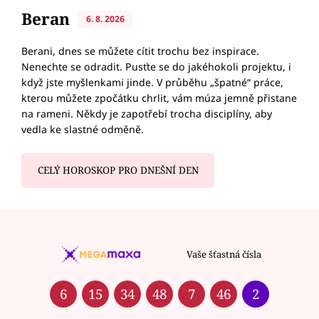
Beran
6. 8. 2026
Berani, dnes se můžete cítit trochu bez inspirace.
Nenechte se odradit. Pusťte se do jakéhokoli projektu, i
když jste myšlenkami jinde. V průběhu „špatné“ práce,
kterou můžete zpočátku chrlit, vám múza jemně přistane
na rameni. Někdy je zapotřebí trocha disciplíny, aby
vedla ke slastné odměně.
CELÝ HOROSKOP PRO DNEŠNÍ DEN
Vaše šťastná čísla
6
15
34
48
7
46
2