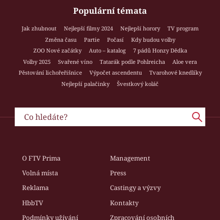
Populární témata
Jak zhubnout
Nejlepší filmy 2024
Nejlepší horory
TV program
Změna času
Partie
Počasí
Kdy budou volby
ZOO Nové začátky
Auto – katalog
7 pádů Honzy Dědka
Volby 2025
Svařené víno
Tatarák podle Pohlreicha
Aloe vera
Pěstování lichořeřišnice
Výpočet ascendentu
Tvarohové knedlíky
Nejlepší palačinky
Švestkový koláč
O FTV Prima
Management
Volná místa
Press
Reklama
Castingy a výzvy
HbbTV
Kontakty
Podmínky užívání
Zpracování osobních