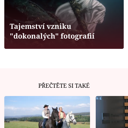
Horoskopy
Sledujte prima+
Tajemství vzniku
Filmový festival Karlovy Vary
"dokonalých" fotografií
Pořady
Mámy sobě
Přihlášení
PŘEČTĚTE SI TAKÉ
Sledujte nás