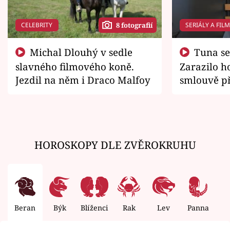
CELEBRITY
SERIÁLY A FIL
8 fotografií
Michal Dlouhý v sedle
Tuna se chtěl vrátit domů.
slavného filmového koně.
Zarazilo ho
Jezdil na něm i Draco Malfoy
smlouvě př
zemřít
HOROSKOPY DLE ZVĚROKRUHU
Beran
Býk
Blíženci
Rak
Lev
Panna
V