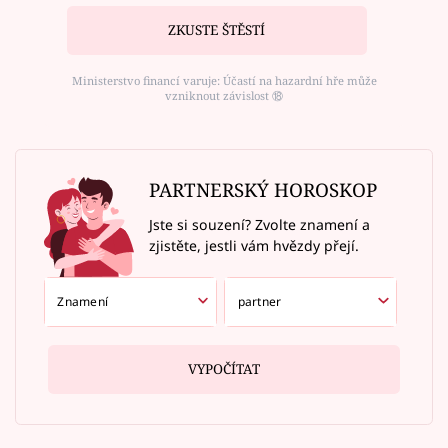
ZKUSTE ŠTĚSTÍ
Ministerstvo financí varuje: Účastí na hazardní hře může
vzniknout závislost ⑱
PARTNERSKÝ HOROSKOP
Jste si souzení? Zvolte znamení a
zjistěte, jestli vám hvězdy přejí.
VYPOČÍTAT