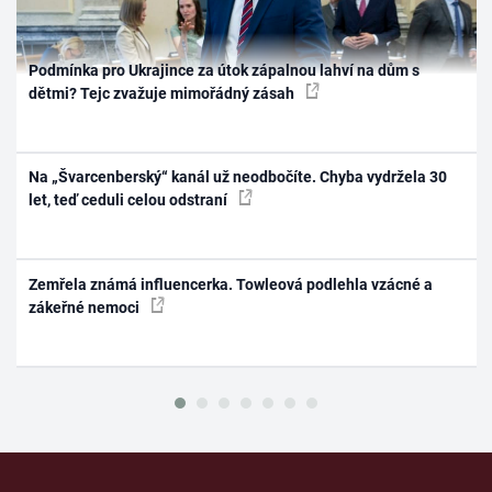
Podmínka pro Ukrajince za útok zápalnou lahví na dům s
dětmi? Tejc zvažuje mimořádný zásah
Na „Švarcenberský“ kanál už neodbočíte. Chyba vydržela 30
let, teď ceduli celou odstraní
Zemřela známá influencerka. Towleová podlehla vzácné a
zákeřné nemoci