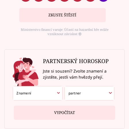
ZKUSTE ŠTĚSTÍ
Ministerstvo financí varuje: Účastí na hazardní hře může
vzniknout závislost ⑱
PARTNERSKÝ HOROSKOP
Jste si souzení? Zvolte znamení a
zjistěte, jestli vám hvězdy přejí.
VYPOČÍTAT