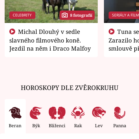
CELEBRITY
SERIÁLY A FIL
8 fotografií
Michal Dlouhý v sedle
Tuna se chtěl vrátit domů.
slavného filmového koně.
Zarazilo ho
Jezdil na něm i Draco Malfoy
smlouvě př
zemřít
HOROSKOPY DLE ZVĚROKRUHU
Beran
Býk
Blíženci
Rak
Lev
Panna
V