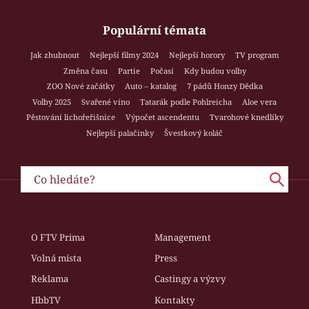
Populární témata
Jak zhubnout
Nejlepší filmy 2024
Nejlepší horory
TV program
Změna času
Partie
Počasí
Kdy budou volby
ZOO Nové začátky
Auto – katalog
7 pádů Honzy Dědka
Volby 2025
Svařené víno
Tatarák podle Pohlreicha
Aloe vera
Pěstování lichořeřišnice
Výpočet ascendentu
Tvarohové knedlíky
Nejlepší palačinky
Švestkový koláč
O FTV Prima
Management
Volná místa
Press
Reklama
Castingy a výzvy
HbbTV
Kontakty