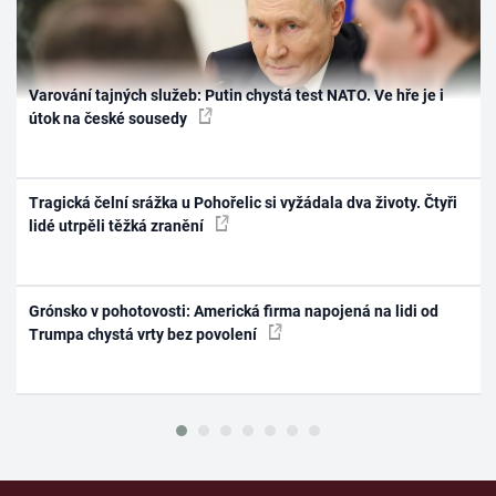
Varování tajných služeb: Putin chystá test NATO. Ve hře je i
útok na české sousedy
Tragická čelní srážka u Pohořelic si vyžádala dva životy. Čtyři
lidé utrpěli těžká zranění
Grónsko v pohotovosti: Americká firma napojená na lidi od
Trumpa chystá vrty bez povolení