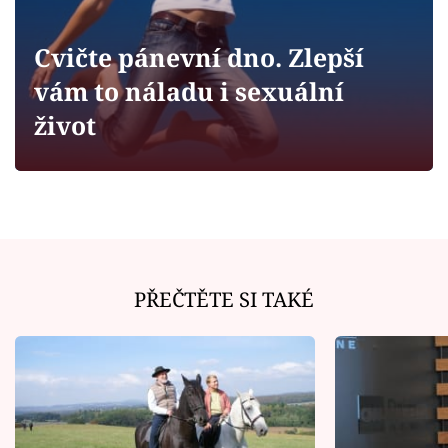
Horoskopy
Sledujte prima+
Cvičte pánevní dno. Zlepší
vám to náladu i sexuální
Filmový festival Karlovy Vary
život
Pořady
Mámy sobě
Přihlášení
PŘEČTĚTE SI TAKÉ
Sledujte nás