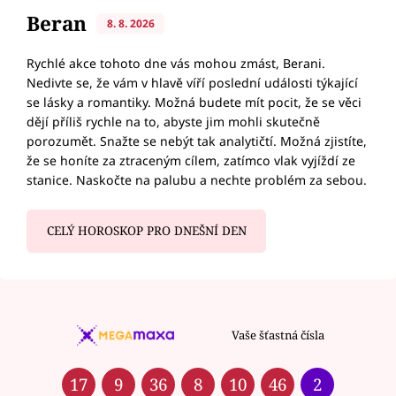
Beran
8. 8. 2026
Rychlé akce tohoto dne vás mohou zmást, Berani.
Nedivte se, že vám v hlavě víří poslední události týkající
se lásky a romantiky. Možná budete mít pocit, že se věci
dějí příliš rychle na to, abyste jim mohli skutečně
porozumět. Snažte se nebýt tak analytičtí. Možná zjistíte,
že se honíte za ztraceným cílem, zatímco vlak vyjíždí ze
stanice. Naskočte na palubu a nechte problém za sebou.
CELÝ HOROSKOP PRO DNEŠNÍ DEN
Vaše šťastná čísla
17
9
36
8
10
46
2