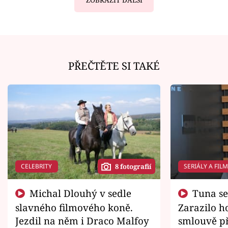
PŘEČTĚTE SI TAKÉ
CELEBRITY
SERIÁLY A FIL
8 fotografií
Michal Dlouhý v sedle
Tuna se chtěl vrátit domů.
slavného filmového koně.
Zarazilo ho
Jezdil na něm i Draco Malfoy
smlouvě př