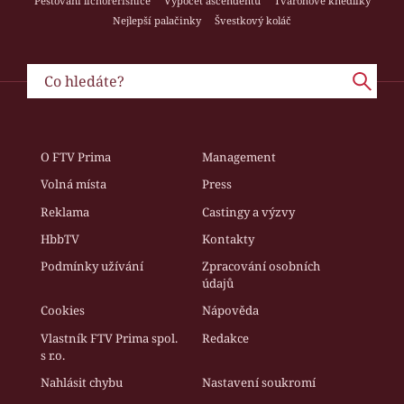
Pěstování lichořeřišnice
Výpočet ascendentu
Tvarohové knedlíky
Nejlepší palačinky
Švestkový koláč
O FTV Prima
Management
Volná místa
Press
Reklama
Castingy a výzvy
HbbTV
Kontakty
Podmínky užívání
Zpracování osobních
údajů
Cookies
Nápověda
Vlastník FTV Prima spol.
Redakce
s r.o.
Nahlásit chybu
Nastavení soukromí