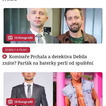
14 fotografií
SERIÁLY A FILMY
Komisaře Prchala a detektiva Debila
znáte? Parťák na baterky perlí od spuštění
18 fotografií