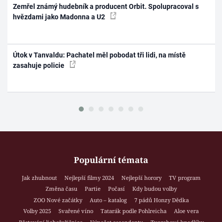
Zemřel známý hudebník a producent Orbit. Spolupracoval s
hvězdami jako Madonna a U2
Útok v Tanvaldu: Pachatel měl pobodat tři lidi, na místě
zasahuje policie
Populární témata
Jak zhubnout
Nejlepší filmy 2024
Nejlepší horory
TV program
Změna času
Partie
Počasí
Kdy budou volby
ZOO Nové začátky
Auto – katalog
7 pádů Honzy Dědka
Volby 2025
Svařené víno
Tatarák podle Pohlreicha
Aloe vera