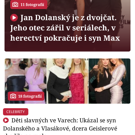
Horoskopy
11 fotografií
Sledujte prima+
Jan Dolanský je z dvojčat.
Jeho otec zářil v seriálech, v
Filmový festival Karlovy Vary
herectví pokračuje i syn Max
Pořady
Mámy sobě
Přihlášení
18 fotografií
Sledujte nás
CELEBRITY
Děti slavných ve Varech: Ukázal se syn
Dolanského a Vlasákové, dcera Geislerové