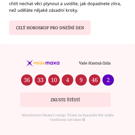
chtít nechat věci plynout a uvidíte, jak dopadnete zítra,
než uděláte nějaké zásadní kroky.
CELÝ HOROSKOP PRO DNEŠNÍ DEN
Vaše šťastná čísla
36
33
10
4
9
46
2
ZKUSTE ŠTĚSTÍ
Ministerstvo financí varuje: Účastí na hazardní hře může
vzniknout závislost ⑱