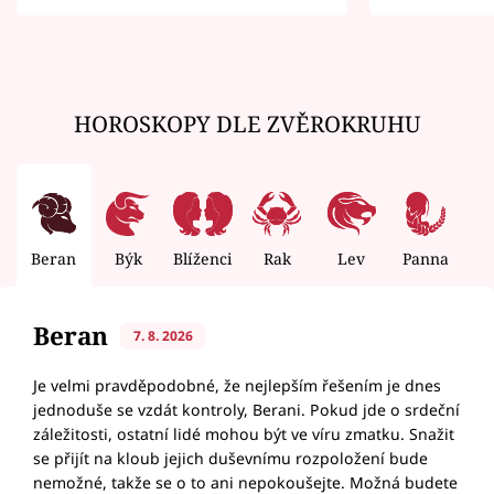
zemřít
HOROSKOPY DLE ZVĚROKRUHU
Beran
Býk
Blíženci
Rak
Lev
Panna
V
Beran
7. 8. 2026
Je velmi pravděpodobné, že nejlepším řešením je dnes
jednoduše se vzdát kontroly, Berani. Pokud jde o srdeční
záležitosti, ostatní lidé mohou být ve víru zmatku. Snažit
se přijít na kloub jejich duševnímu rozpoložení bude
nemožné, takže se o to ani nepokoušejte. Možná budete