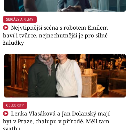
SERIÁLY A FILMY
Nejvtipnější scéna s robotem Emilem
baví i tvůrce, nejnechutnější je pro silné
žaludky
CELEBRITY
Lenka Vlasáková a Jan Dolanský mají
byt v Praze, chalupu v přírodě. Měli tam
svatbu