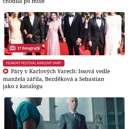
chodila po mole
17 fotografií
FILMOVÝ FESTIVAL KARLOVY VARY
Páry v Karlových Varech: Issová vedle
manžela zářila, Bezděková a Sebastian
jako z katalogu