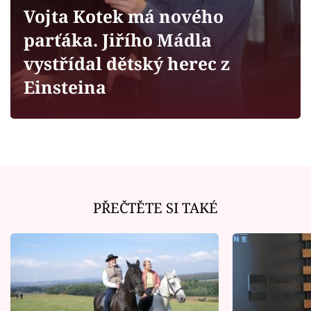
Horoskopy
Vojta Kotek má nového
Sledujte prima+
parťáka. Jiřího Mádla
vystřídal dětský herec z
Filmový festival Karlovy Vary
Einsteina
Pořady
Mámy sobě
Přihlášení
PŘEČTĚTE SI TAKÉ
Sledujte nás