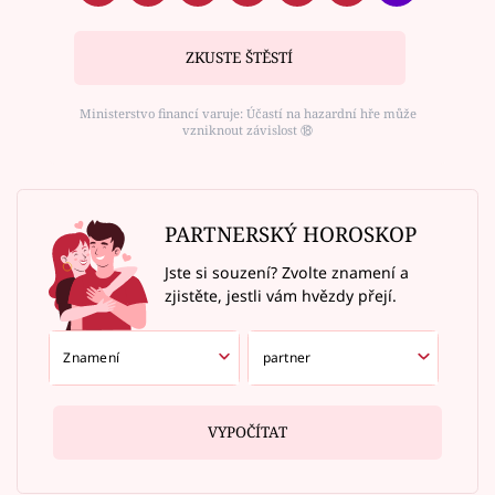
ZKUSTE ŠTĚSTÍ
Ministerstvo financí varuje: Účastí na hazardní hře může
vzniknout závislost ⑱
PARTNERSKÝ HOROSKOP
Jste si souzení? Zvolte znamení a
zjistěte, jestli vám hvězdy přejí.
VYPOČÍTAT