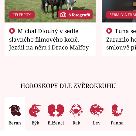
CELEBRITY
SERIÁLY A FIL
8 fotografií
Michal Dlouhý v sedle
Tuna se chtěl vrátit domů.
slavného filmového koně.
Zarazilo ho
Jezdil na něm i Draco Malfoy
smlouvě př
zemřít
HOROSKOPY DLE ZVĚROKRUHU
Beran
Býk
Blíženci
Rak
Lev
Panna
V