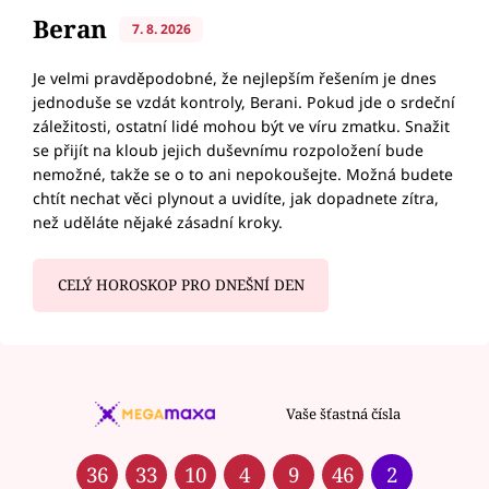
Beran
7. 8. 2026
Je velmi pravděpodobné, že nejlepším řešením je dnes
jednoduše se vzdát kontroly, Berani. Pokud jde o srdeční
záležitosti, ostatní lidé mohou být ve víru zmatku. Snažit
se přijít na kloub jejich duševnímu rozpoložení bude
nemožné, takže se o to ani nepokoušejte. Možná budete
chtít nechat věci plynout a uvidíte, jak dopadnete zítra,
než uděláte nějaké zásadní kroky.
CELÝ HOROSKOP PRO DNEŠNÍ DEN
Vaše šťastná čísla
36
33
10
4
9
46
2