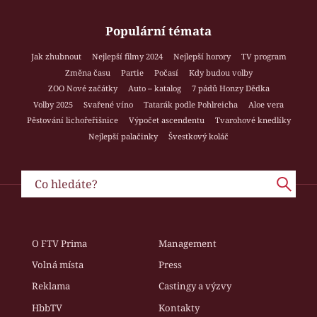
Populární témata
Jak zhubnout
Nejlepší filmy 2024
Nejlepší horory
TV program
Změna času
Partie
Počasí
Kdy budou volby
ZOO Nové začátky
Auto – katalog
7 pádů Honzy Dědka
Volby 2025
Svařené víno
Tatarák podle Pohlreicha
Aloe vera
Pěstování lichořeřišnice
Výpočet ascendentu
Tvarohové knedlíky
Nejlepší palačinky
Švestkový koláč
O FTV Prima
Management
Volná místa
Press
Reklama
Castingy a výzvy
HbbTV
Kontakty