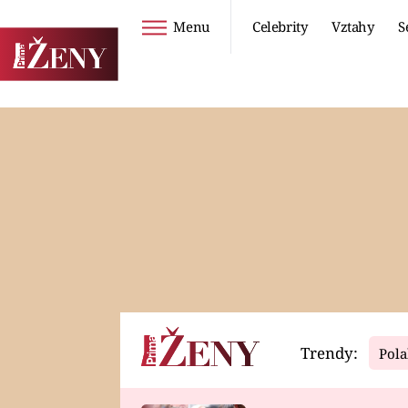
Menu
Celebrity
Vztahy
S
Seriály
Životní styl
ZOO
DIETY A HUBNUTÍ
PROSTŘENO!
CESTOVÁNÍ A
DOVOLENÁ
DUCH
ZDRAVÍ
Trendy:
Pola
Horoskopy
Video
ASTROČLÁNKY
SERIÁLY