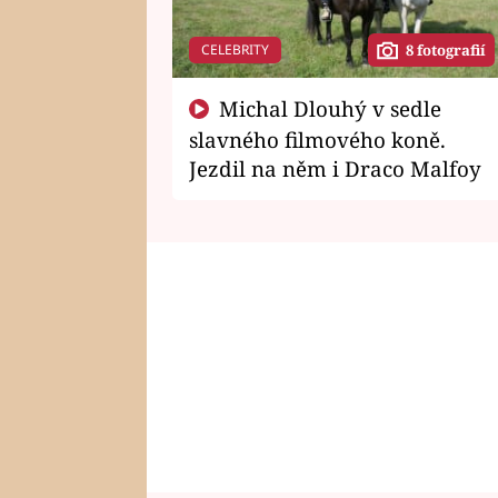
CELEBRITY
8 fotografií
Michal Dlouhý v sedle
slavného filmového koně.
Jezdil na něm i Draco Malfoy