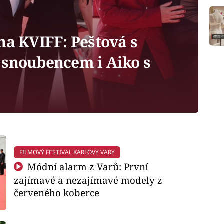
a KVIFF: Peštová s
 snoubencem i Aiko s
FILMOVÝ FESTIVAL KARLOVY VARY
Módní alarm z Varů: První
zajímavé a nezajímavé modely z
červeného koberce