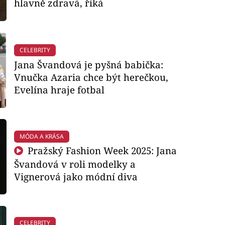
hlavně zdravá, říká
CELEBRITY
Jana Švandová je pyšná babička:
Vnučka Azaria chce být herečkou,
Evelína hraje fotbal
MÓDA A KRÁSA
Pražský Fashion Week 2025: Jana
Švandová v roli modelky a
Vignerová jako módní diva
CELEBRITY