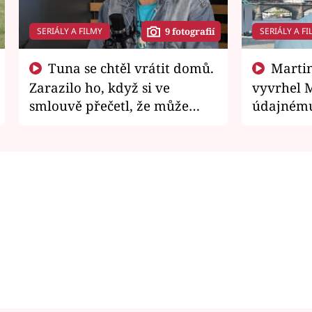
SERIÁLY A FILMY
SERIÁLY A FI
9 fotografií
Tuna se chtěl vrátit domů.
Martin Písařík jako
Zarazilo ho, když si ve
vyvrhel 
smlouvě přečetl, že může
údajnému
zemřít
je v nemil