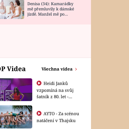
Denisa (34): Kamarádky
mě přemluvily k dámské
jízdě. Manžel mě po
návratu zaskočil
P Videa
Všechna videa
Heidi Janků
vzpomíná na svůj
šatník z 80. let -
Shopaholičky
AYTO - Za scénou
natáčení v Thajsku