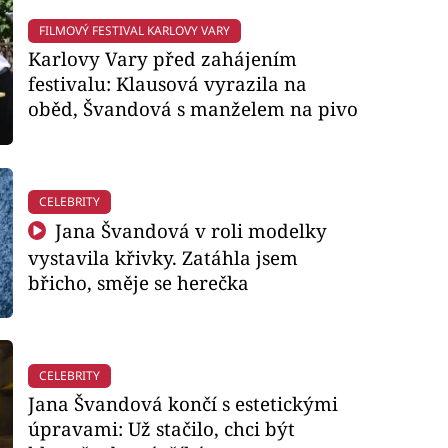
FILMOVÝ FESTIVAL KARLOVY VARY
Karlovy Vary před zahájením
festivalu: Klausová vyrazila na
oběd, Švandová s manželem na pivo
CELEBRITY
Jana Švandová v roli modelky
vystavila křivky. Zatáhla jsem
břicho, směje se herečka
CELEBRITY
Jana Švandová končí s estetickými
úpravami: Už stačilo, chci být