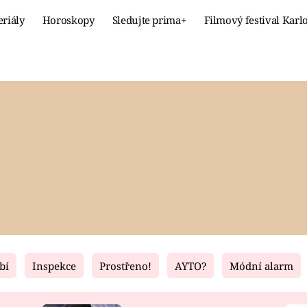
eriály
Horoskopy
Sledujte prima+
Filmový festival Karl
Celebrity
Recept
MÓDA A KRÁSA
HLAVNÍ JÍ
VZTAHY A SEX
SLADKÉ
PRIMA MAMINKA
ZDRAVÉ
bí
Inspekce
Prostřeno!
AYTO?
Módní alarm
Fresh
Living
RECEPTY
BYDLENÍ