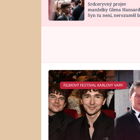
Srdceryvný projev
SNÁŘ
CELEBRITY
manželky Glena Hansard
Syn tu není, nerozuměl b
HOROSKOP NA
VAŘENÍ
tomu, vysvětlila
ROK 2023
FILMOVÝ FESTIVAL KARLOVY VARY