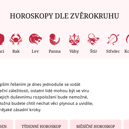
HOROSKOPY DLE ZVĚROKRUHU
nci
Rak
Lev
Panna
Váhy
Štír
Střelec
K
epším řešením je dnes jednoduše se vzdát
ční záležitosti, ostatní lidé mohou být ve víru
b jejich duševnímu rozpoložení bude nemožné,
ožná budete chtít nechat věci plynout a uvidíte,
nějaké zásadní kroky.
DEN
TÝDENNÍ HOROSKOP
MĚSÍČNÍ HOROSKOP