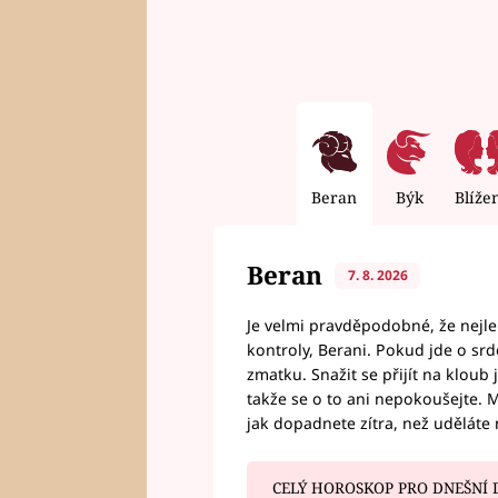
Beran
Býk
Blíže
Beran
7. 8. 2026
Je velmi pravděpodobné, že nejl
kontroly, Berani. Pokud jde o srde
zmatku. Snažit se přijít na klou
takže se o to ani nepokoušejte. M
jak dopadnete zítra, než uděláte 
CELÝ HOROSKOP PRO DNEŠNÍ 