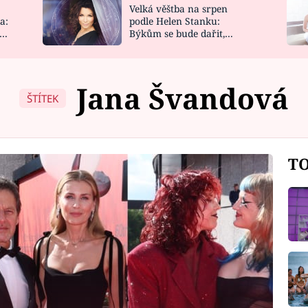
Velká věštba na srpen
NOVINKY
ZAHRADA
a:
podle Helen Stanku:
y
Býkům se bude dařit,
VIDEORECEPTY
DESIGN
Vodnáře čeká jízda
Jana Švandová
ŠTÍTEK
TO