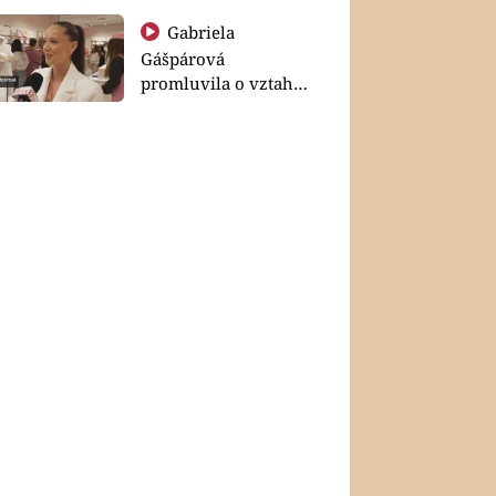
Gabriela
Gášpárová
promluvila o vztahu
a zakládání rodiny