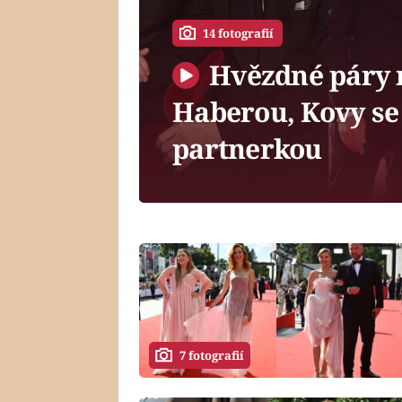
14 fotografií
Hvězdné páry n
Haberou, Kovy se
partnerkou
7 fotografií