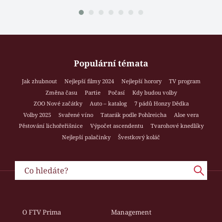
Populární témata
Jak zhubnout
Nejlepší filmy 2024
Nejlepší horory
TV program
Změna času
Partie
Počasí
Kdy budou volby
ZOO Nové začátky
Auto – katalog
7 pádů Honzy Dědka
Volby 2025
Svařené víno
Tatarák podle Pohlreicha
Aloe vera
Pěstování lichořeřišnice
Výpočet ascendentu
Tvarohové knedlíky
Nejlepší palačinky
Švestkový koláč
O FTV Prima
Management