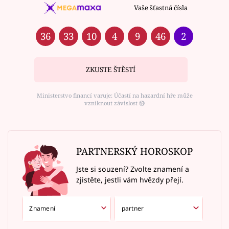
Vaše šťastná čísla
36
33
10
4
9
46
2
ZKUSTE ŠTĚSTÍ
Ministerstvo financí varuje: Účastí na hazardní hře může
vzniknout závislost ⑱
PARTNERSKÝ HOROSKOP
Jste si souzení? Zvolte znamení a
zjistěte, jestli vám hvězdy přejí.