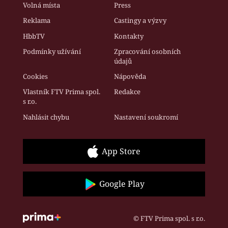
Volná místa
Press
Reklama
Castingy a výzvy
HbbTV
Kontakty
Podmínky užívání
Zpracování osobních
údajů
Cookies
Nápověda
Vlastník FTV Prima spol.
Redakce
s r.o.
Nahlásit chybu
Nastavení soukromí
App Store
Google Play
© FTV Prima spol. s r.o.