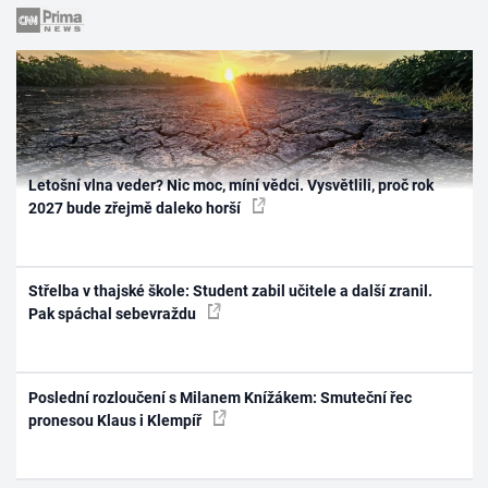
Letošní vlna veder? Nic moc, míní vědci. Vysvětlili, proč rok
2027 bude zřejmě daleko horší
Střelba v thajské škole: Student zabil učitele a další zranil.
Pak spáchal sebevraždu
Poslední rozloučení s Milanem Knížákem: Smuteční řec
pronesou Klaus i Klempíř