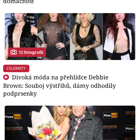
domácnost
12 fotografií
CELEBRITY
Divoká móda na přehlídce Debbie
Brown: Souboj výstřihů, dámy odhodily
podprsenky