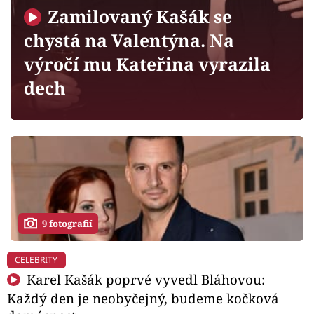
Horoskopy
Zamilovaný Kašák se
Sledujte prima+
chystá na Valentýna. Na
výročí mu Kateřina vyrazila
Filmový festival Karlovy Vary
dech
Pořady
Mámy sobě
Přihlášení
9 fotografií
Sledujte nás
CELEBRITY
Karel Kašák poprvé vyvedl Bláhovou:
Každý den je neobyčejný, budeme kočková