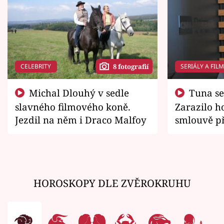
CELEBRITY
SERIÁLY A FIL
8 fotografií
Michal Dlouhý v sedle
Tuna se chtěl vrátit domů.
slavného filmového koně.
Zarazilo ho
Jezdil na něm i Draco Malfoy
smlouvě př
zemřít
HOROSKOPY DLE ZVĚROKRUHU