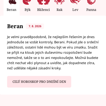
Beran
Býk
Blíženci
Rak
Lev
Panna
V
Beran
7. 8. 2026
Je velmi pravděpodobné, že nejlepším řešením je dnes
jednoduše se vzdát kontroly, Berani. Pokud jde o srdeční
záležitosti, ostatní lidé mohou být ve víru zmatku. Snažit
se přijít na kloub jejich duševnímu rozpoložení bude
nemožné, takže se o to ani nepokoušejte. Možná budete
chtít nechat věci plynout a uvidíte, jak dopadnete zítra,
než uděláte nějaké zásadní kroky.
CELÝ HOROSKOP PRO DNEŠNÍ DEN