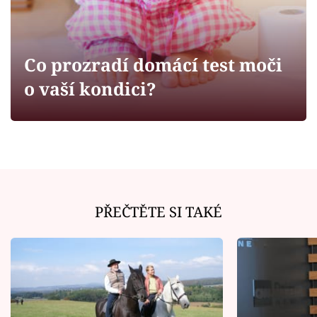
Horoskopy
Sledujte prima+
Co prozradí domácí test moči
Filmový festival Karlovy Vary
o vaší kondici?
Pořady
Mámy sobě
Přihlášení
PŘEČTĚTE SI TAKÉ
Sledujte nás