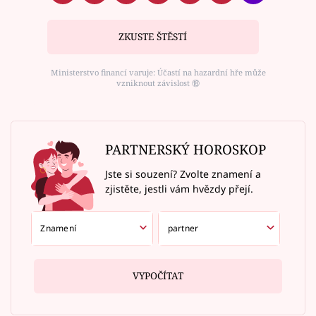
ZKUSTE ŠTĚSTÍ
Ministerstvo financí varuje: Účastí na hazardní hře může
vzniknout závislost ⑱
PARTNERSKÝ HOROSKOP
Jste si souzení? Zvolte znamení a
zjistěte, jestli vám hvězdy přejí.
VYPOČÍTAT