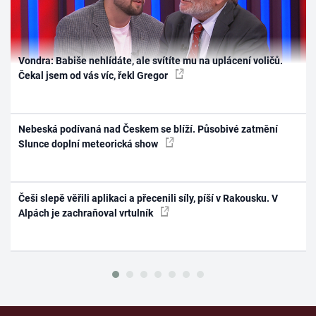
Vondra: Babiše nehlídáte, ale svítíte mu na uplácení voličů.
Čekal jsem od vás víc, řekl Gregor
Nebeská podívaná nad Českem se blíží. Působivé zatmění
Slunce doplní meteorická show
Češi slepě věřili aplikaci a přecenili síly, píší v Rakousku. V
Alpách je zachraňoval vrtulník