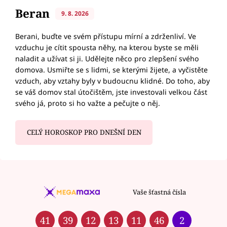
Beran
9. 8. 2026
Berani, buďte ve svém přístupu mírní a zdrženliví. Ve
vzduchu je cítit spousta něhy, na kterou byste se měli
naladit a užívat si ji. Udělejte něco pro zlepšení svého
domova. Usmiřte se s lidmi, se kterými žijete, a vyčistěte
vzduch, aby vztahy byly v budoucnu klidné. Do toho, aby
se váš domov stal útočištěm, jste investovali velkou část
svého já, proto si ho važte a pečujte o něj.
CELÝ HOROSKOP PRO DNEŠNÍ DEN
Vaše šťastná čísla
41
39
12
13
11
46
2