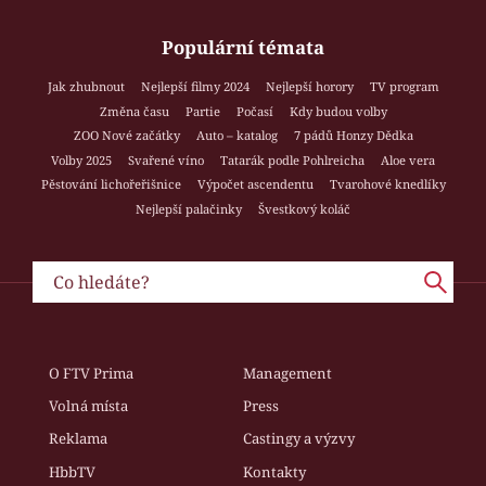
Populární témata
Jak zhubnout
Nejlepší filmy 2024
Nejlepší horory
TV program
Změna času
Partie
Počasí
Kdy budou volby
ZOO Nové začátky
Auto – katalog
7 pádů Honzy Dědka
Volby 2025
Svařené víno
Tatarák podle Pohlreicha
Aloe vera
Pěstování lichořeřišnice
Výpočet ascendentu
Tvarohové knedlíky
Nejlepší palačinky
Švestkový koláč
O FTV Prima
Management
Volná místa
Press
Reklama
Castingy a výzvy
HbbTV
Kontakty