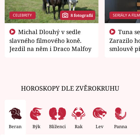
CELEBRITY
SERIÁLY A FIL
8 fotografií
Michal Dlouhý v sedle
Tuna se chtěl vrátit domů.
slavného filmového koně.
Zarazilo ho
Jezdil na něm i Draco Malfoy
smlouvě př
zemřít
HOROSKOPY DLE ZVĚROKRUHU
Beran
Býk
Blíženci
Rak
Lev
Panna
V