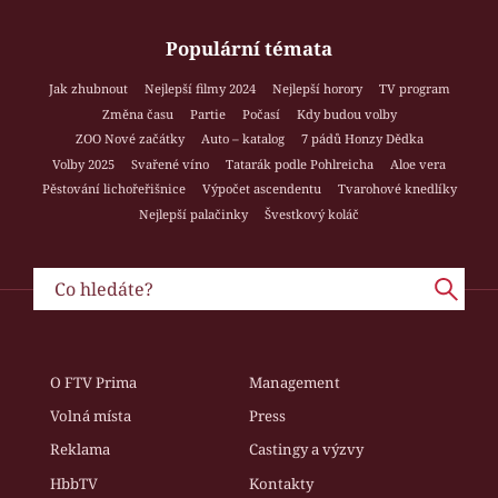
Populární témata
Jak zhubnout
Nejlepší filmy 2024
Nejlepší horory
TV program
Změna času
Partie
Počasí
Kdy budou volby
ZOO Nové začátky
Auto – katalog
7 pádů Honzy Dědka
Volby 2025
Svařené víno
Tatarák podle Pohlreicha
Aloe vera
Pěstování lichořeřišnice
Výpočet ascendentu
Tvarohové knedlíky
Nejlepší palačinky
Švestkový koláč
O FTV Prima
Management
Volná místa
Press
Reklama
Castingy a výzvy
HbbTV
Kontakty