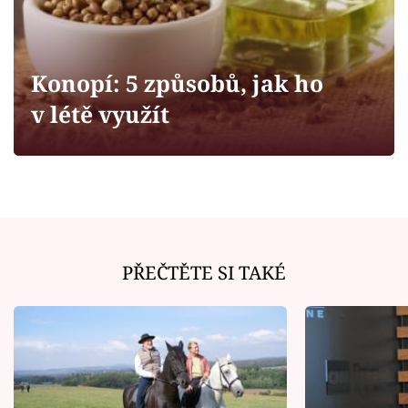
Horoskopy
Sledujte prima+
Konopí: 5 způsobů, jak ho
Filmový festival Karlovy Vary
v létě využít
Pořady
Mámy sobě
Přihlášení
PŘEČTĚTE SI TAKÉ
Sledujte nás