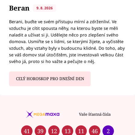
Beran
9. 8. 2026
Berani, buďte ve svém přístupu mírní a zdrženliví. Ve
vzduchu je cítit spousta něhy, na kterou byste se měli
naladit a užívat si ji. Udělejte něco pro zlepšení svého
domova. Usmiřte se s lidmi, se kterými žijete, a vyčistěte
vzduch, aby vztahy byly v budoucnu klidné. Do toho, aby
se váš domov stal útočištěm, jste investovali velkou část
svého já, proto si ho važte a pečujte o něj.
CELÝ HOROSKOP PRO DNEŠNÍ DEN
Vaše šťastná čísla
41
39
12
13
11
46
2