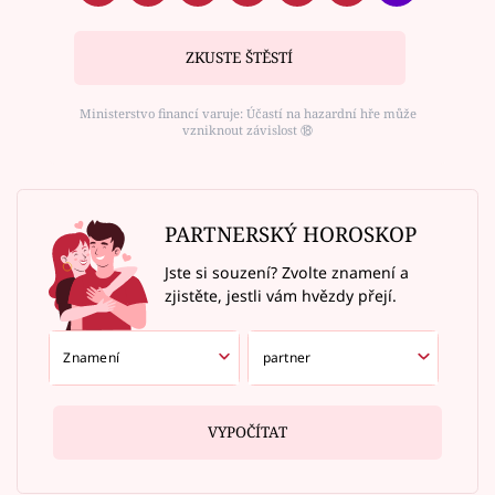
ZKUSTE ŠTĚSTÍ
Ministerstvo financí varuje: Účastí na hazardní hře může
vzniknout závislost ⑱
PARTNERSKÝ HOROSKOP
Jste si souzení? Zvolte znamení a
zjistěte, jestli vám hvězdy přejí.
VYPOČÍTAT