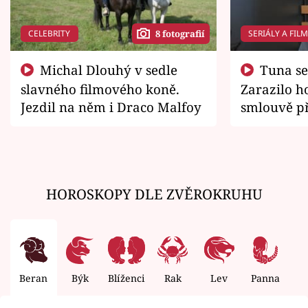
CELEBRITY
SERIÁLY A FIL
8 fotografií
Michal Dlouhý v sedle
Tuna se chtěl vrátit domů.
slavného filmového koně.
Zarazilo ho
Jezdil na něm i Draco Malfoy
smlouvě př
zemřít
HOROSKOPY DLE ZVĚROKRUHU
Beran
Býk
Blíženci
Rak
Lev
Panna
V