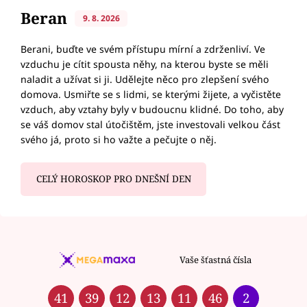
Beran
9. 8. 2026
Berani, buďte ve svém přístupu mírní a zdrženliví. Ve
vzduchu je cítit spousta něhy, na kterou byste se měli
naladit a užívat si ji. Udělejte něco pro zlepšení svého
domova. Usmiřte se s lidmi, se kterými žijete, a vyčistěte
vzduch, aby vztahy byly v budoucnu klidné. Do toho, aby
se váš domov stal útočištěm, jste investovali velkou část
svého já, proto si ho važte a pečujte o něj.
CELÝ HOROSKOP PRO DNEŠNÍ DEN
Vaše šťastná čísla
41
39
12
13
11
46
2