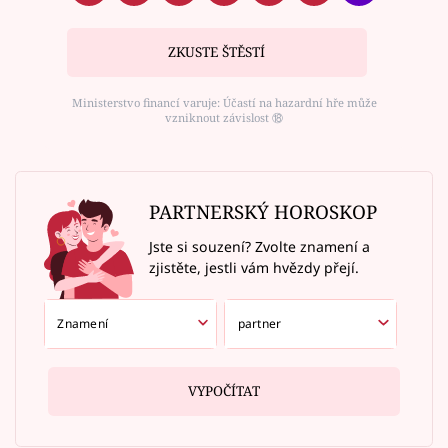
ZKUSTE ŠTĚSTÍ
Ministerstvo financí varuje: Účastí na hazardní hře může
vzniknout závislost ⑱
PARTNERSKÝ HOROSKOP
Jste si souzení? Zvolte znamení a
zjistěte, jestli vám hvězdy přejí.
VYPOČÍTAT