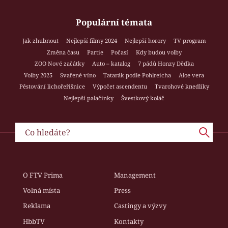
Populární témata
Jak zhubnout
Nejlepší filmy 2024
Nejlepší horory
TV program
Změna času
Partie
Počasí
Kdy budou volby
ZOO Nové začátky
Auto – katalog
7 pádů Honzy Dědka
Volby 2025
Svařené víno
Tatarák podle Pohlreicha
Aloe vera
Pěstování lichořeřišnice
Výpočet ascendentu
Tvarohové knedlíky
Nejlepší palačinky
Švestkový koláč
O FTV Prima
Management
Volná místa
Press
Reklama
Castingy a výzvy
HbbTV
Kontakty