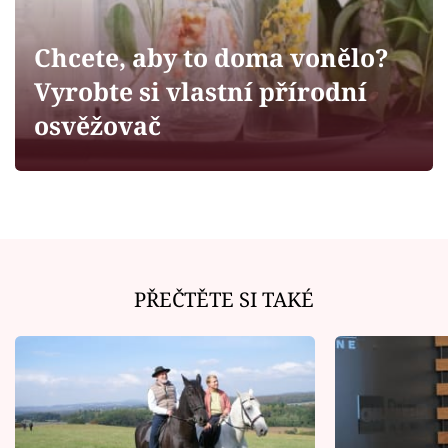
Horoskopy
Sledujte prima+
Chcete, aby to doma vonělo?
Vyrobte si vlastní přírodní
Filmový festival Karlovy Vary
osvěžovač
Pořady
Mámy sobě
Přihlášení
PŘEČTĚTE SI TAKÉ
Sledujte nás