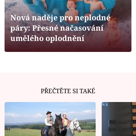
Horoskopy
Sledujte prima+
Nová naděje pro neplodné
páry: Přesné načasování
Filmový festival Karlovy Vary
umělého oplodnění
Pořady
Mámy sobě
Přihlášení
PŘEČTĚTE SI TAKÉ
Sledujte nás