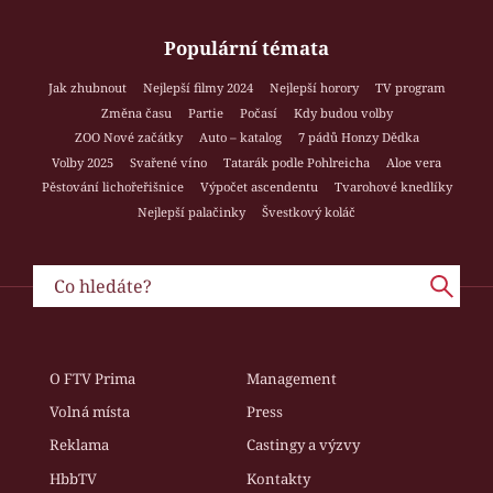
Populární témata
Jak zhubnout
Nejlepší filmy 2024
Nejlepší horory
TV program
Změna času
Partie
Počasí
Kdy budou volby
ZOO Nové začátky
Auto – katalog
7 pádů Honzy Dědka
Volby 2025
Svařené víno
Tatarák podle Pohlreicha
Aloe vera
Pěstování lichořeřišnice
Výpočet ascendentu
Tvarohové knedlíky
Nejlepší palačinky
Švestkový koláč
O FTV Prima
Management
Volná místa
Press
Reklama
Castingy a výzvy
HbbTV
Kontakty