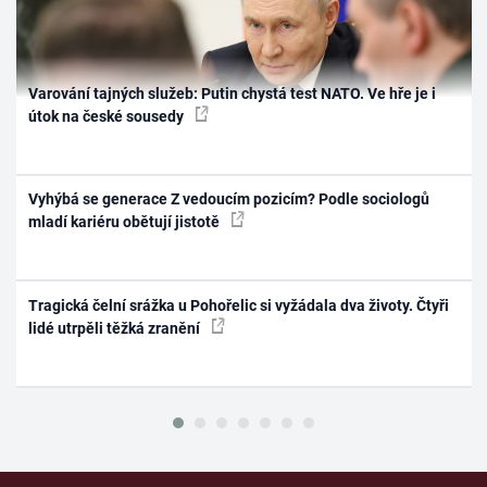
Varování tajných služeb: Putin chystá test NATO. Ve hře je i
útok na české sousedy
Vyhýbá se generace Z vedoucím pozicím? Podle sociologů
mladí kariéru obětují jistotě
Tragická čelní srážka u Pohořelic si vyžádala dva životy. Čtyři
lidé utrpěli těžká zranění