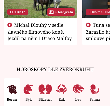
CELEBRITY
SERIÁLY A FIL
8 fotografií
Michal Dlouhý v sedle
Tuna se chtěl vrátit domů.
slavného filmového koně.
Zarazilo ho
Jezdil na něm i Draco Malfoy
smlouvě př
zemřít
HOROSKOPY DLE ZVĚROKRUHU
Beran
Býk
Blíženci
Rak
Lev
Panna
V