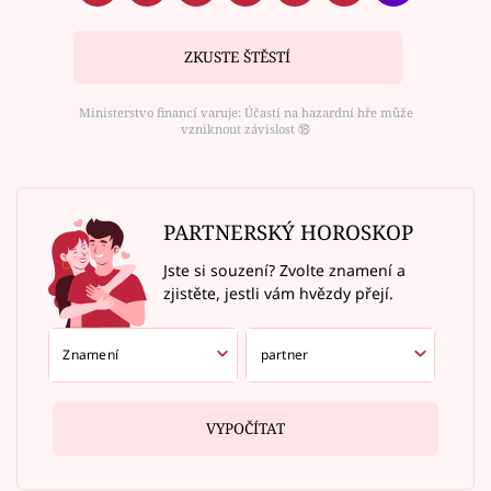
ZKUSTE ŠTĚSTÍ
Ministerstvo financí varuje: Účastí na hazardní hře může
vzniknout závislost ⑱
PARTNERSKÝ HOROSKOP
Jste si souzení? Zvolte znamení a
zjistěte, jestli vám hvězdy přejí.
VYPOČÍTAT