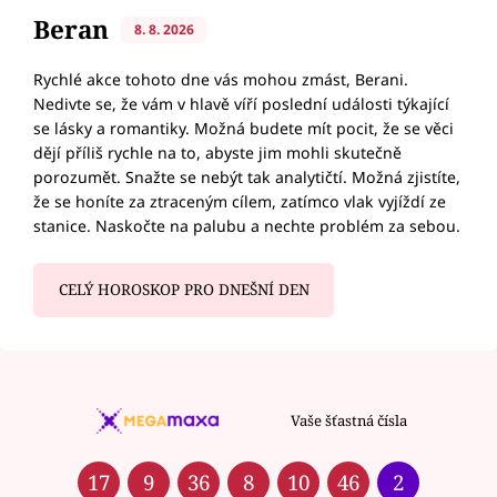
Beran
8. 8. 2026
Rychlé akce tohoto dne vás mohou zmást, Berani.
Nedivte se, že vám v hlavě víří poslední události týkající
se lásky a romantiky. Možná budete mít pocit, že se věci
dějí příliš rychle na to, abyste jim mohli skutečně
porozumět. Snažte se nebýt tak analytičtí. Možná zjistíte,
že se honíte za ztraceným cílem, zatímco vlak vyjíždí ze
stanice. Naskočte na palubu a nechte problém za sebou.
CELÝ HOROSKOP PRO DNEŠNÍ DEN
Vaše šťastná čísla
17
9
36
8
10
46
2