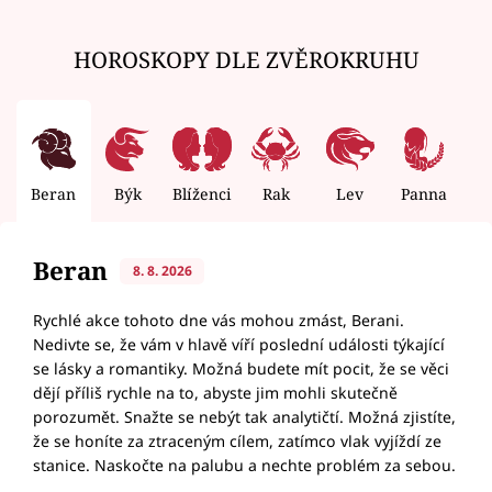
HOROSKOPY DLE ZVĚROKRUHU
Beran
Býk
Blíženci
Rak
Lev
Panna
V
Beran
8. 8. 2026
Rychlé akce tohoto dne vás mohou zmást, Berani.
Nedivte se, že vám v hlavě víří poslední události týkající
se lásky a romantiky. Možná budete mít pocit, že se věci
dějí příliš rychle na to, abyste jim mohli skutečně
porozumět. Snažte se nebýt tak analytičtí. Možná zjistíte,
že se honíte za ztraceným cílem, zatímco vlak vyjíždí ze
stanice. Naskočte na palubu a nechte problém za sebou.