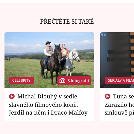
PŘEČTĚTE SI TAKÉ
CELEBRITY
SERIÁLY A FIL
8 fotografií
Michal Dlouhý v sedle
Tuna se chtěl vrátit domů.
slavného filmového koně.
Zarazilo ho
Jezdil na něm i Draco Malfoy
smlouvě př
zemřít