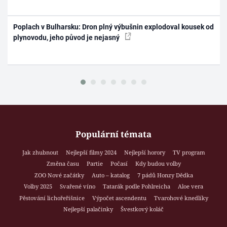
Poplach v Bulharsku: Dron plný výbušnin explodoval kousek od
plynovodu, jeho původ je nejasný
Populární témata
Jak zhubnout
Nejlepší filmy 2024
Nejlepší horory
TV program
Změna času
Partie
Počasí
Kdy budou volby
ZOO Nové začátky
Auto – katalog
7 pádů Honzy Dědka
Volby 2025
Svařené víno
Tatarák podle Pohlreicha
Aloe vera
Pěstování lichořeřišnice
Výpočet ascendentu
Tvarohové knedlíky
Nejlepší palačinky
Švestkový koláč