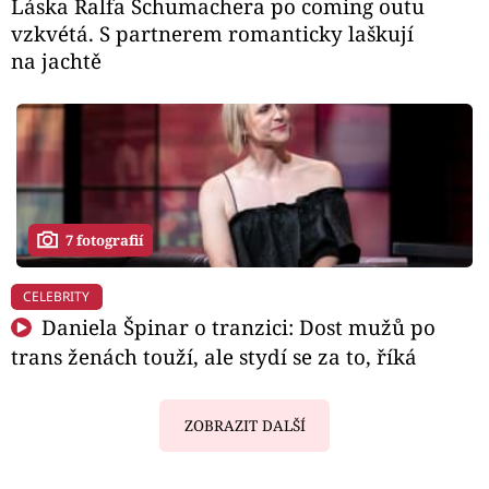
Láska Ralfa Schumachera po coming outu
vzkvétá. S partnerem romanticky laškují
na jachtě
7 fotografií
CELEBRITY
Daniela Špinar o tranzici: Dost mužů po
trans ženách touží, ale stydí se za to, říká
ZOBRAZIT DALŠÍ