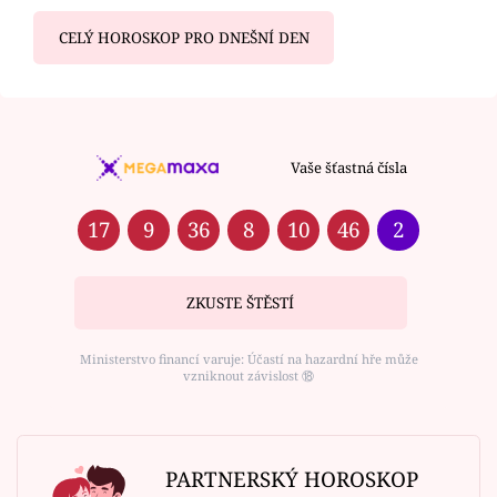
CELÝ HOROSKOP PRO DNEŠNÍ DEN
Vaše šťastná čísla
17
9
36
8
10
46
2
ZKUSTE ŠTĚSTÍ
Ministerstvo financí varuje: Účastí na hazardní hře může
vzniknout závislost ⑱
PARTNERSKÝ HOROSKOP