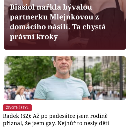
Horoskopy
Biasiol nařkla bývalou
Sledujte prima+
partnerku Mlejnkovou z
domácího násilí. Ta chystá
Filmový festival Karlovy Vary
právní kroky
Pořady
Mámy sobě
Přihlášení
Sledujte nás
ŽIVOTNÍ STYL
Radek (52): Až po padesátce jsem rodině
přiznal, že jsem gay. Nejhůř to nesly děti