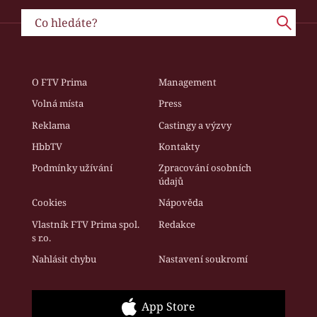
O FTV Prima
Management
Volná místa
Press
Reklama
Castingy a výzvy
HbbTV
Kontakty
Podmínky užívání
Zpracování osobních
údajů
Cookies
Nápověda
Vlastník FTV Prima spol.
Redakce
s r.o.
Nahlásit chybu
Nastavení soukromí
App Store