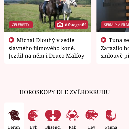
CELEBRITY
SERIÁLY A FIL
8 fotografií
Michal Dlouhý v sedle
Tuna se chtěl vrátit domů.
slavného filmového koně.
Zarazilo ho
Jezdil na něm i Draco Malfoy
smlouvě př
zemřít
HOROSKOPY DLE ZVĚROKRUHU
Beran
Býk
Blíženci
Rak
Lev
Panna
V