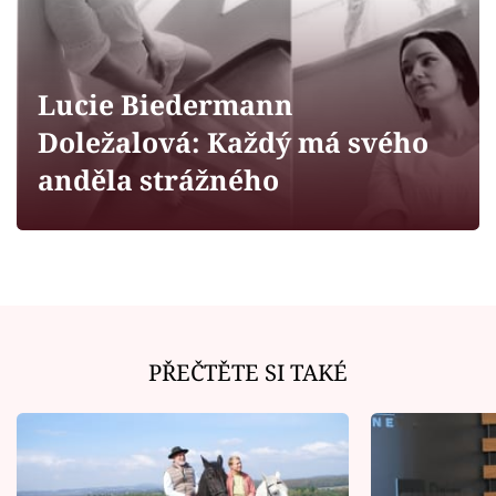
Horoskopy
Sledujte prima+
Lucie Biedermann
Filmový festival Karlovy Vary
Doležalová: Každý má svého
Pořady
anděla strážného
Mámy sobě
Přihlášení
PŘEČTĚTE SI TAKÉ
Sledujte nás