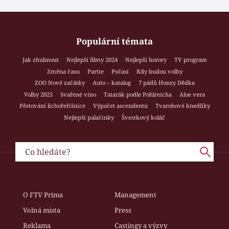
Populární témata
Jak zhubnout
Nejlepší filmy 2024
Nejlepší horory
TV program
Změna času
Partie
Počasí
Kdy budou volby
ZOO Nové začátky
Auto – katalog
7 pádů Honzy Dědka
Volby 2025
Svařené víno
Tatarák podle Pohlreicha
Aloe vera
Pěstování lichořeřišnice
Výpočet ascendentu
Tvarohové knedlíky
Nejlepší palačinky
Švestkový koláč
O FTV Prima
Management
Volná místa
Press
Reklama
Castingy a výzvy