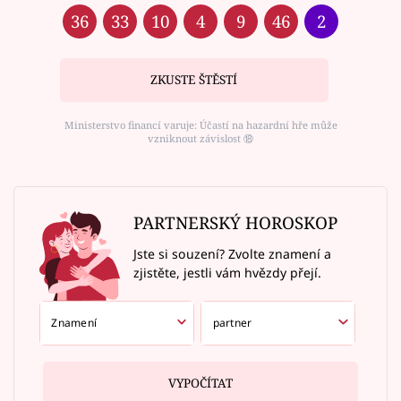
36
33
10
4
9
46
2
ZKUSTE ŠTĚSTÍ
Ministerstvo financí varuje: Účastí na hazardní hře může
vzniknout závislost ⑱
PARTNERSKÝ HOROSKOP
Jste si souzení? Zvolte znamení a
zjistěte, jestli vám hvězdy přejí.
VYPOČÍTAT