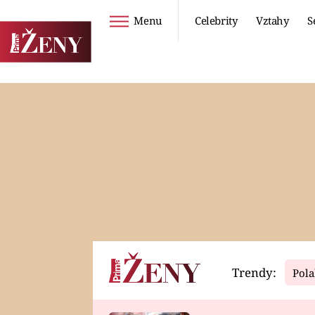
Menu
Celebrity
Vztahy
S
Seriály
Životní styl
ZOO
DIETY A HUBNUTÍ
PROSTŘENO!
CESTOVÁNÍ A
DOVOLENÁ
DUCH
ZDRAVÍ
Trendy:
Pola
Horoskopy
Video
ASTROČLÁNKY
SERIÁLY