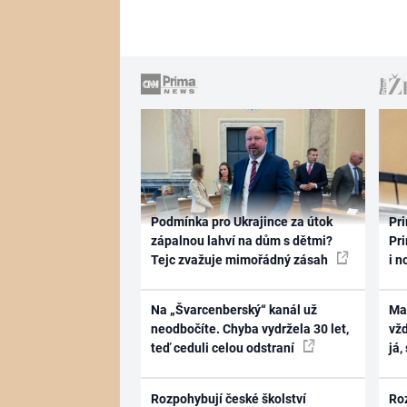
Podmínka pro Ukrajince za útok
Pri
zápalnou lahví na dům s dětmi?
Pri
Tejc zvažuje mimořádný zásah
i n
Na „Švarcenberský“ kanál už
Ma
neodbočíte. Chyba vydržela 30 let,
vž
teď ceduli celou odstraní
já,
Rozpohybují české školství
Ro