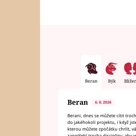
Beran
Býk
Blíže
Beran
6. 8. 2026
Berani, dnes se můžete cítit troc
do jakéhokoli projektu, i když js
kterou můžete zpočátku chrlit, 
zapotřebí trocha disciplíny, aby 