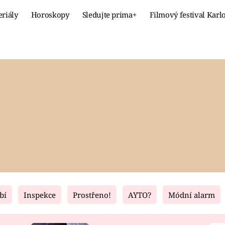
eriály
Horoskopy
Sledujte prima+
Filmový festival Karl
Celebrity
Recept
MÓDA A KRÁSA
HLAVNÍ JÍ
VZTAHY A SEX
SLADKÉ
PRIMA MAMINKA
ZDRAVÉ
bí
Inspekce
Prostřeno!
AYTO?
Módní alarm
Fresh
Living
RECEPTY
BYDLENÍ