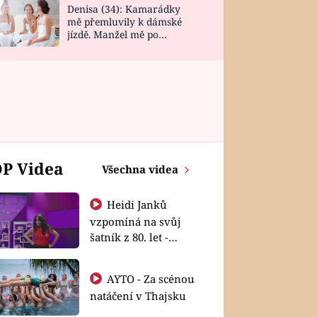
Denisa (34): Kamarádky
mě přemluvily k dámské
jízdě. Manžel mě po
návratu zaskočil
P Videa
Všechna videa
Heidi Janků
vzpomíná na svůj
šatník z 80. let -
Shopaholičky
AYTO - Za scénou
natáčení v Thajsku