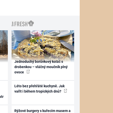
Jednoduchý borůvkový koláč s
drobenkou – vláčný moučník plný
ovoce
Léto bez přehřáté kuchyně. Jak
vařit i během tropických dnů?
atr
Rýžové burgery s kuřecím masem a