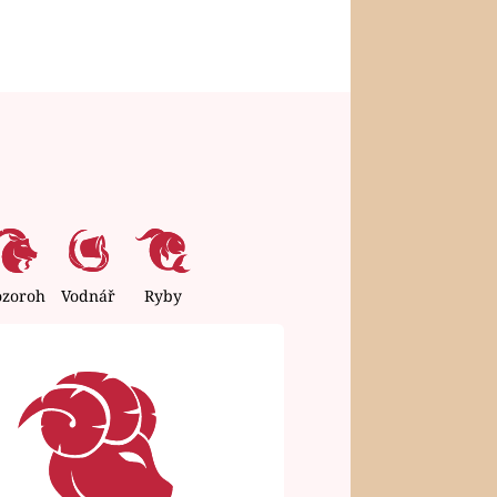
ozoroh
Vodnář
Ryby