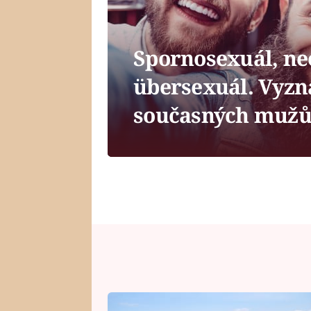
Spornosexuál, ne
übersexuál. Vyzná
současných mužů