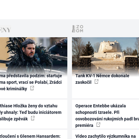
ma představila podzim: startuje
Tank KV-1 Němce dokonale
ma sport, vrací se Polabí, Zrádci
zaskočil
ové kriminálky
thiase Hložka ženy do vztahu
Operace Entebbe ukázala
dy uhnaly: Teď budu iniciátorem
schopnosti Izraele. Při
 slibuje zpěvák
osvobozování rukojmích padl br
premiéra
zloučení s Glenem Hansardem:
Video zachytilo výzkumníka na