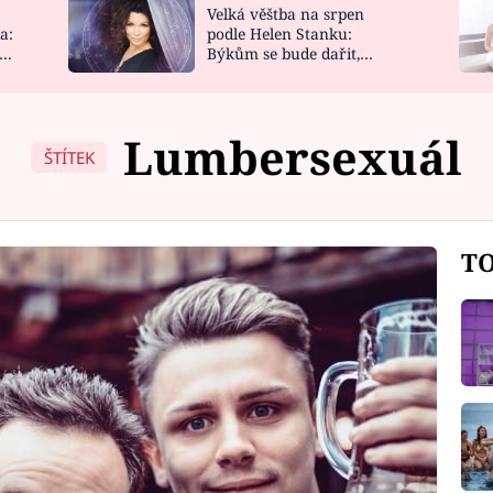
Velká věštba na srpen
NOVINKY
ZAHRADA
a:
podle Helen Stanku:
y
Býkům se bude dařit,
VIDEORECEPTY
DESIGN
Vodnáře čeká jízda
Lumbersexuál
ŠTÍTEK
TO