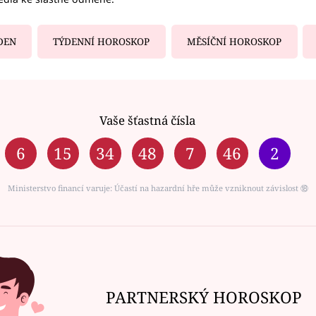
DEN
TÝDENNÍ HOROSKOP
MĚSÍČNÍ HOROSKOP
Vaše šťastná čísla
6
15
34
48
7
46
2
Ministerstvo financí varuje: Účastí na hazardní hře může vzniknout závislost ⑱
PARTNERSKÝ HOROSKOP