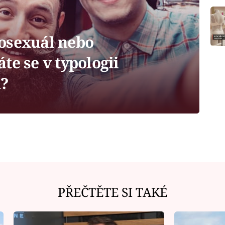
osexuál nebo
te se v typologii
?
PŘEČTĚTE SI TAKÉ