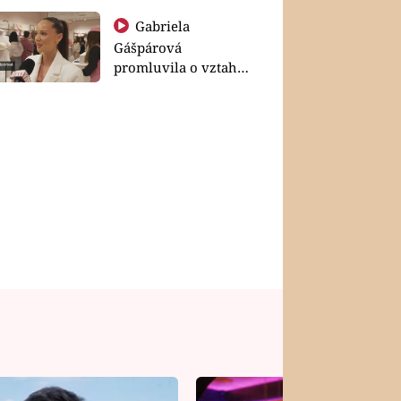
Gabriela
Gášpárová
promluvila o vztahu
a zakládání rodiny