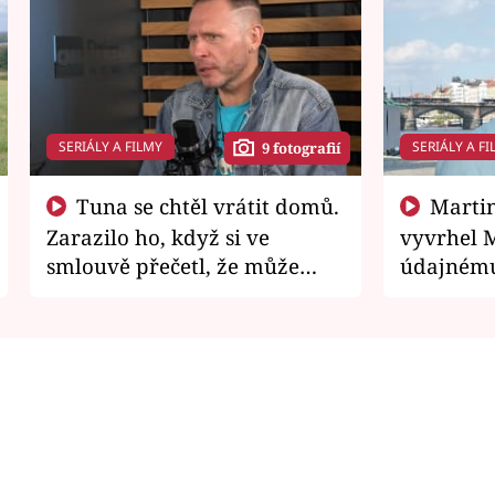
SERIÁLY A FILMY
SERIÁLY A FI
9 fotografií
Tuna se chtěl vrátit domů.
Martin Písařík jako
Zarazilo ho, když si ve
vyvrhel 
smlouvě přečetl, že může
údajnému
zemřít
je v nemil