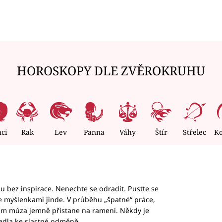
HOROSKOPY DLE ZVĚROKRUHU
nci
Rak
Lev
Panna
Váhy
Štír
Střelec
K
hu bez inspirace. Nenechte se odradit. Pusťte se
te myšlenkami jinde. V průběhu „špatné“ práce,
vám múza jemně přistane na rameni. Někdy je
vedla ke slastné odměně.