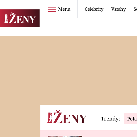
Menu
Celebrity
Vztahy
S
Seriály
Životní styl
ZOO
DIETY A HUBNUTÍ
PROSTŘENO!
CESTOVÁNÍ A
DOVOLENÁ
DUCH
ZDRAVÍ
Trendy:
Pola
Horoskopy
Video
ASTROČLÁNKY
SERIÁLY