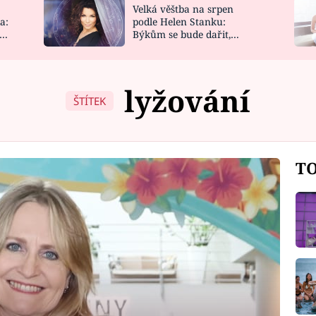
Velká věštba na srpen
NOVINKY
ZAHRADA
a:
podle Helen Stanku:
y
Býkům se bude dařit,
VIDEORECEPTY
DESIGN
Vodnáře čeká jízda
lyžování
ŠTÍTEK
TO