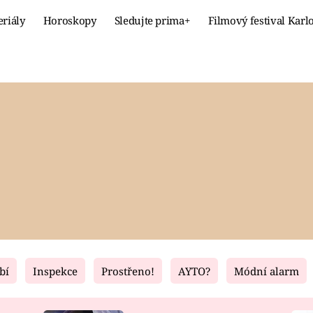
eriály
Horoskopy
Sledujte prima+
Filmový festival Karl
Celebrity
Recept
MÓDA A KRÁSA
HLAVNÍ JÍ
VZTAHY A SEX
SLADKÉ
PRIMA MAMINKA
ZDRAVÉ
bí
Inspekce
Prostřeno!
AYTO?
Módní alarm
Fresh
Living
RECEPTY
BYDLENÍ