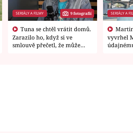
SERIÁLY A FILMY
SERIÁLY A FI
9 fotografií
Tuna se chtěl vrátit domů.
Martin Písařík jako
Zarazilo ho, když si ve
vyvrhel 
smlouvě přečetl, že může
údajnému
zemřít
je v nemil