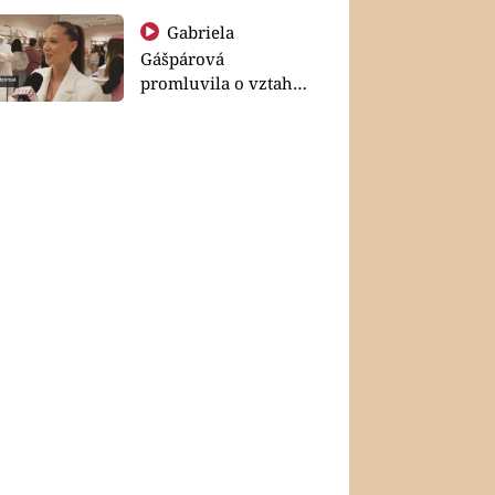
Gabriela
Gášpárová
promluvila o vztahu
a zakládání rodiny