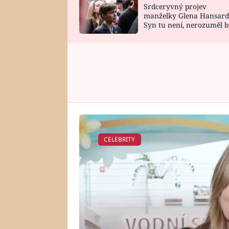
Srdceryvný projev
SNÁŘ
CELEBRITY
manželky Glena Hansard
Syn tu není, nerozuměl b
HOROSKOP NA
VAŘENÍ
tomu, vysvětlila
ROK 2023
CELEBRITY