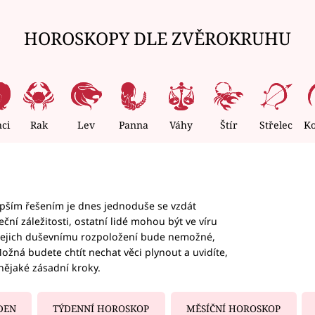
HOROSKOPY DLE ZVĚROKRUHU
nci
Rak
Lev
Panna
Váhy
Štír
Střelec
K
epším řešením je dnes jednoduše se vzdát
ční záležitosti, ostatní lidé mohou být ve víru
b jejich duševnímu rozpoložení bude nemožné,
ožná budete chtít nechat věci plynout a uvidíte,
nějaké zásadní kroky.
DEN
TÝDENNÍ HOROSKOP
MĚSÍČNÍ HOROSKOP