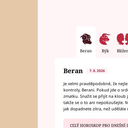
Beran
Býk
Blíže
Beran
7. 8. 2026
Je velmi pravděpodobné, že nejl
kontroly, Berani. Pokud jde o srde
zmatku. Snažit se přijít na klou
takže se o to ani nepokoušejte. M
jak dopadnete zítra, než uděláte 
CELÝ HOROSKOP PRO DNEŠNÍ 