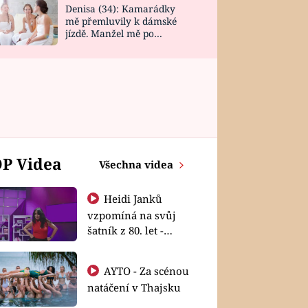
Denisa (34): Kamarádky
mě přemluvily k dámské
jízdě. Manžel mě po
návratu zaskočil
P Videa
Všechna videa
Heidi Janků
vzpomíná na svůj
šatník z 80. let -
Shopaholičky
AYTO - Za scénou
natáčení v Thajsku