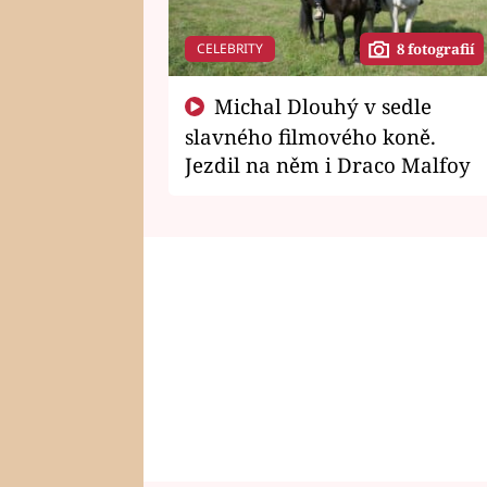
CELEBRITY
8 fotografií
Michal Dlouhý v sedle
slavného filmového koně.
Jezdil na něm i Draco Malfoy