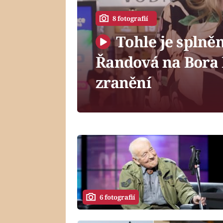
8 fotografií
Tohle je splněn
Řandová na Bora B
zranění
6 fotografií