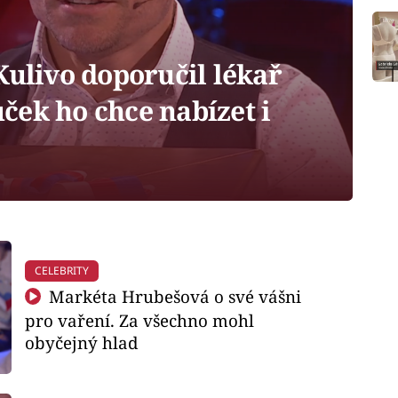
ulivo doporučil lékař
ček ho chce nabízet i
CELEBRITY
Markéta Hrubešová o své vášni
pro vaření. Za všechno mohl
obyčejný hlad