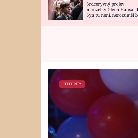
Srdceryvný projev
SNÁŘ
CELEBRITY
manželky Glena Hansard
Syn tu není, nerozuměl b
HOROSKOP NA
VAŘENÍ
tomu, vysvětlila
ROK 2023
CELEBRITY