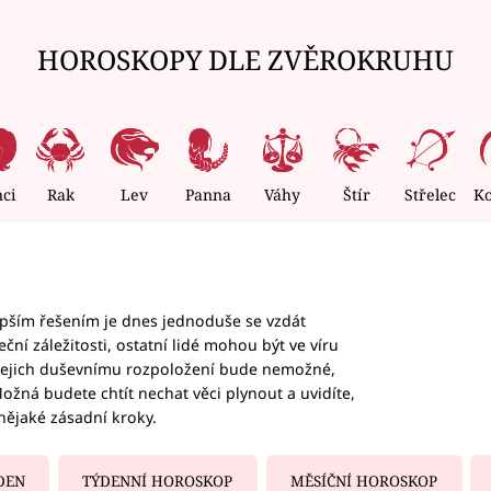
HOROSKOPY DLE ZVĚROKRUHU
nci
Rak
Lev
Panna
Váhy
Štír
Střelec
K
epším řešením je dnes jednoduše se vzdát
ční záležitosti, ostatní lidé mohou být ve víru
b jejich duševnímu rozpoložení bude nemožné,
ožná budete chtít nechat věci plynout a uvidíte,
nějaké zásadní kroky.
DEN
TÝDENNÍ HOROSKOP
MĚSÍČNÍ HOROSKOP