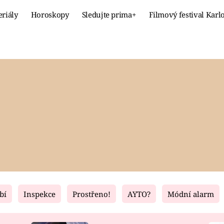
eriály
Horoskopy
Sledujte prima+
Filmový festival Karl
Celebrity
Recept
MÓDA A KRÁSA
HLAVNÍ JÍ
VZTAHY A SEX
SLADKÉ
PRIMA MAMINKA
ZDRAVÉ
bí
Inspekce
Prostřeno!
AYTO?
Módní alarm
Fresh
Living
RECEPTY
BYDLENÍ