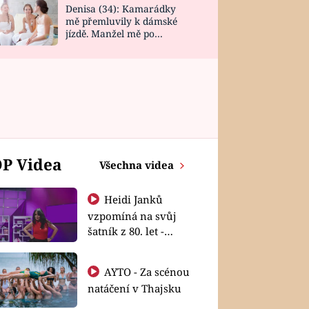
Denisa (34): Kamarádky
mě přemluvily k dámské
jízdě. Manžel mě po
návratu zaskočil
P Videa
Všechna videa
Heidi Janků
vzpomíná na svůj
šatník z 80. let -
Shopaholičky
AYTO - Za scénou
natáčení v Thajsku