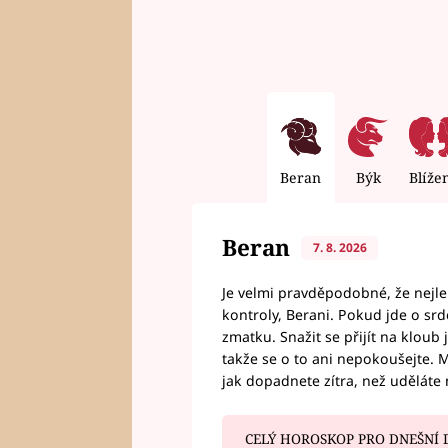
Beran
Býk
Blíže
Beran
7. 8. 2026
Je velmi pravděpodobné, že nejl
kontroly, Berani. Pokud jde o srde
zmatku. Snažit se přijít na klou
takže se o to ani nepokoušejte. M
jak dopadnete zítra, než uděláte 
CELÝ HOROSKOP PRO DNEŠNÍ 