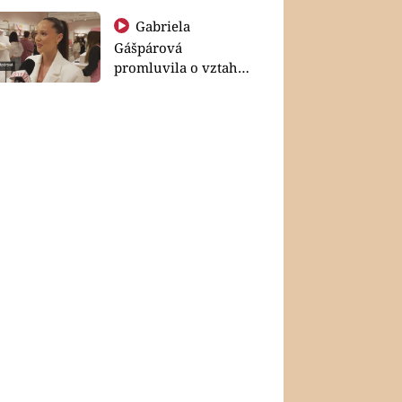
Gabriela
Gášpárová
promluvila o vztahu
a zakládání rodiny