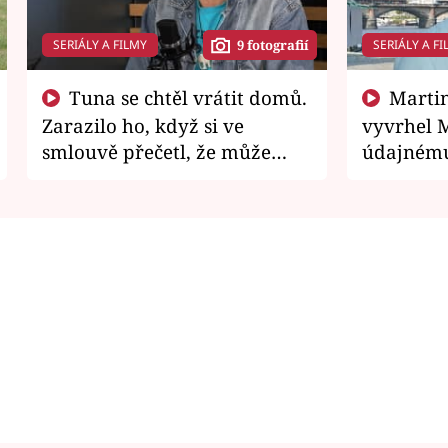
SERIÁLY A FILMY
SERIÁLY A FI
9 fotografií
Tuna se chtěl vrátit domů.
Martin Písařík jako
Zarazilo ho, když si ve
vyvrhel 
smlouvě přečetl, že může
údajnému
zemřít
je v nemil