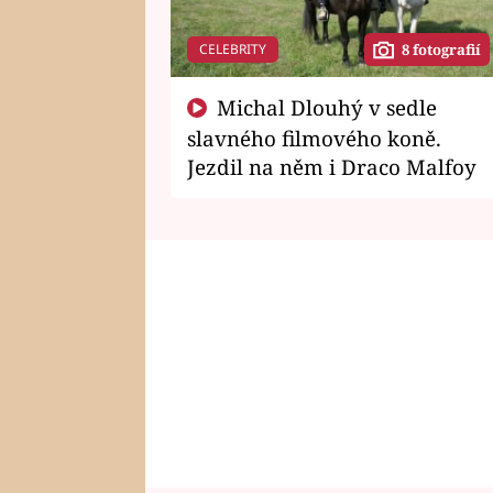
CELEBRITY
8 fotografií
Michal Dlouhý v sedle
slavného filmového koně.
Jezdil na něm i Draco Malfoy