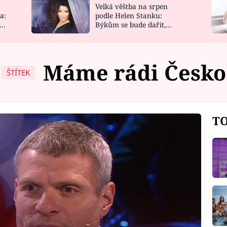
Velká věštba na srpen
NOVINKY
ZAHRADA
a:
podle Helen Stanku:
y
Býkům se bude dařit,
VIDEORECEPTY
DESIGN
Vodnáře čeká jízda
Máme rádi Česko
ŠTÍTEK
TO