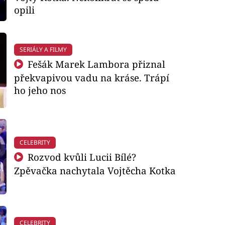
opili
SERIÁLY A FILMY
Fešák Marek Lambora přiznal
překvapivou vadu na kráse. Trápí
ho jeho nos
CELEBRITY
Rozvod kvůli Lucii Bílé?
Zpěvačka nachytala Vojtěcha Kotka
CELEBRITY