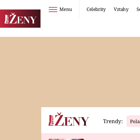
Menu
Celebrity
Vztahy
S
Seriály
Životní styl
ZOO
DIETY A HUBNUTÍ
PROSTŘENO!
CESTOVÁNÍ A
DOVOLENÁ
DUCH
ZDRAVÍ
Trendy:
Pola
Horoskopy
Video
ASTROČLÁNKY
SERIÁLY