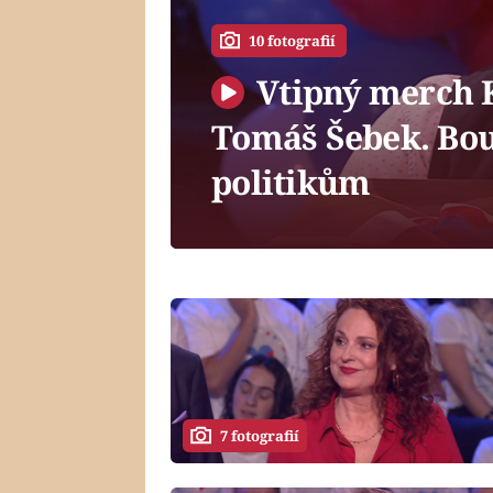
10 fotografií
Vtipný merch K
Tomáš Šebek. Bou
politikům
7 fotografií