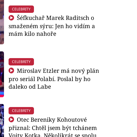
CELEBRITY
Šéfkuchař Marek Raditsch o
smaženém sýru: Jen ho vidím a
mám kilo nahoře
CELEBRITY
Miroslav Etzler má nový plán
pro seriál Polabí. Poslal by ho
daleko od Labe
CELEBRITY
Otec Bereniky Kohoutové
přiznal: Chtěl jsem být tchánem
Vojty Kotka. Několikrát se spolu