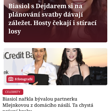
Horoskopy
Biasiol s Dejdarem si na
Sledujte prima+
plánování svatby dávají
záležet. Hosty čekají i stírací
Filmový festival Karlovy Vary
losy
Pořady
Mámy sobě
Přihlášení
8 fotografií
Sledujte nás
CELEBRITY
Biasiol nařkla bývalou partnerku
Mlejnkovou z domácího násilí. Ta chystá