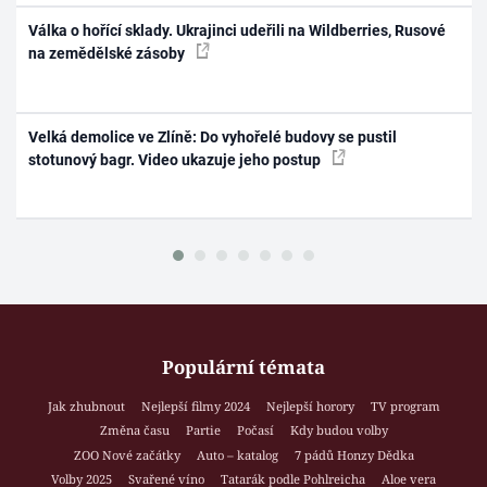
Válka o hořící sklady. Ukrajinci udeřili na Wildberries, Rusové
na zemědělské zásoby
Velká demolice ve Zlíně: Do vyhořelé budovy se pustil
stotunový bagr. Video ukazuje jeho postup
Populární témata
Jak zhubnout
Nejlepší filmy 2024
Nejlepší horory
TV program
Změna času
Partie
Počasí
Kdy budou volby
ZOO Nové začátky
Auto – katalog
7 pádů Honzy Dědka
Volby 2025
Svařené víno
Tatarák podle Pohlreicha
Aloe vera