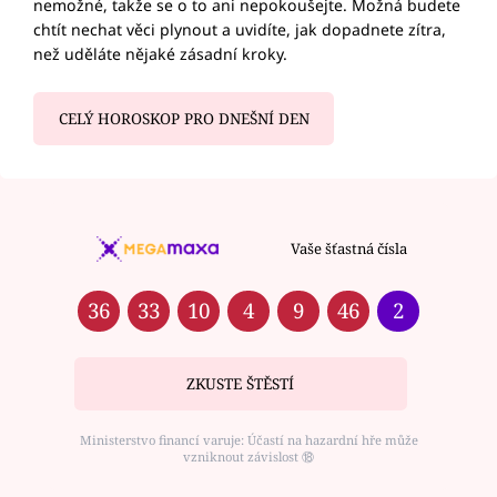
nemožné, takže se o to ani nepokoušejte. Možná budete
chtít nechat věci plynout a uvidíte, jak dopadnete zítra,
než uděláte nějaké zásadní kroky.
CELÝ HOROSKOP PRO DNEŠNÍ DEN
Vaše šťastná čísla
36
33
10
4
9
46
2
ZKUSTE ŠTĚSTÍ
Ministerstvo financí varuje: Účastí na hazardní hře může
vzniknout závislost ⑱