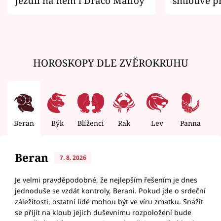
Jezdil na něm i Draco Malfoy
smlouvě př
zemřít
HOROSKOPY DLE ZVĚROKRUHU
Beran
Býk
Blíženci
Rak
Lev
Panna
V
Beran
7. 8. 2026
Je velmi pravděpodobné, že nejlepším řešením je dnes
jednoduše se vzdát kontroly, Berani. Pokud jde o srdeční
záležitosti, ostatní lidé mohou být ve víru zmatku. Snažit
se přijít na kloub jejich duševnímu rozpoložení bude