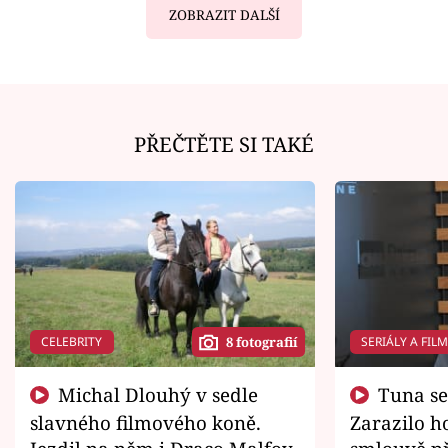
ZOBRAZIT DALŠÍ
PŘEČTĚTE SI TAKÉ
CELEBRITY
SERIÁLY A FIL
8 fotografií
Michal Dlouhý v sedle
Tuna se chtěl vrátit domů.
slavného filmového koně.
Zarazilo ho