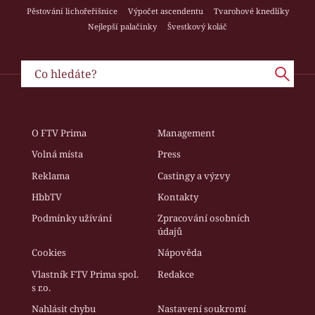
Pěstování lichořeřišnice
Výpočet ascendentu
Tvarohové knedlíky
Nejlepší palačinky
Švestkový koláč
O FTV Prima
Management
Volná místa
Press
Reklama
Castingy a výzvy
HbbTV
Kontakty
Podmínky užívání
Zpracování osobních
údajů
Cookies
Nápověda
Vlastník FTV Prima spol.
Redakce
s r.o.
Nahlásit chybu
Nastavení soukromí