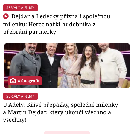
SERIÁLY A FILMY
Dejdar a Ledecký přiznali společnou
milenku: Herec nařkl hudebníka z
přebrání partnerky
8 fotografií
SERIÁLY A FILMY
U Adely: Křivé přepážky, společné milenky
a Martin Dejdar, který ukončí všechno a
všechny!