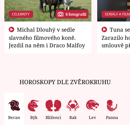
CELEBRITY
SERIÁLY A FIL
8 fotografií
Michal Dlouhý v sedle
Tuna se chtěl vrátit domů.
slavného filmového koně.
Zarazilo ho
Jezdil na něm i Draco Malfoy
smlouvě př
zemřít
HOROSKOPY DLE ZVĚROKRUHU
Beran
Býk
Blíženci
Rak
Lev
Panna
V