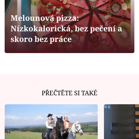
Horoskopy
Sledujte prima+
Melounová pizza:
Nízkokalorická, bez pečení a
Filmový festival Karlovy Vary
skoro bez práce
Pořady
Mámy sobě
Přihlášení
PŘEČTĚTE SI TAKÉ
Sledujte nás