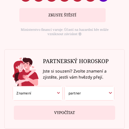
ZKUSTE ŠTĚSTÍ
Ministerstvo financí varuje: Účastí na hazardní hře může
vzniknout závislost ⑱
PARTNERSKÝ HOROSKOP
Jste si souzení? Zvolte znamení a
zjistěte, jestli vám hvězdy přejí.
VYPOČÍTAT