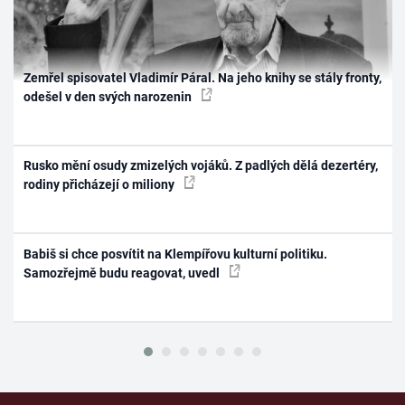
Zemřel spisovatel Vladimír Páral. Na jeho knihy se stály fronty,
odešel v den svých narozenin
Rusko mění osudy zmizelých vojáků. Z padlých dělá dezertéry,
rodiny přicházejí o miliony
Babiš si chce posvítit na Klempířovu kulturní politiku.
Samozřejmě budu reagovat, uvedl