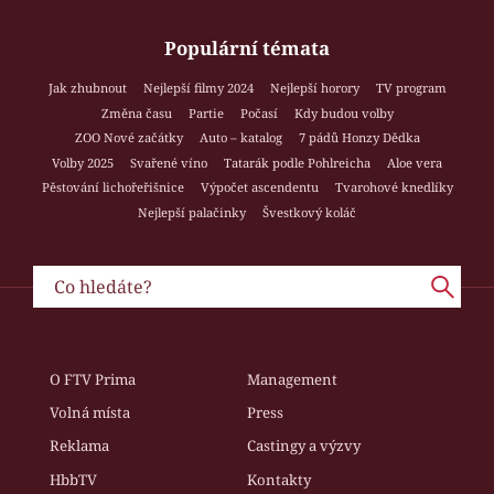
Populární témata
Jak zhubnout
Nejlepší filmy 2024
Nejlepší horory
TV program
Změna času
Partie
Počasí
Kdy budou volby
ZOO Nové začátky
Auto – katalog
7 pádů Honzy Dědka
Volby 2025
Svařené víno
Tatarák podle Pohlreicha
Aloe vera
Pěstování lichořeřišnice
Výpočet ascendentu
Tvarohové knedlíky
Nejlepší palačinky
Švestkový koláč
O FTV Prima
Management
Volná místa
Press
Reklama
Castingy a výzvy
HbbTV
Kontakty