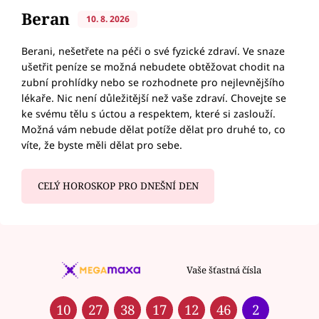
Beran
10. 8. 2026
Berani, nešetřete na péči o své fyzické zdraví. Ve snaze
ušetřit peníze se možná nebudete obtěžovat chodit na
zubní prohlídky nebo se rozhodnete pro nejlevnějšího
lékaře. Nic není důležitější než vaše zdraví. Chovejte se
ke svému tělu s úctou a respektem, které si zaslouží.
Možná vám nebude dělat potíže dělat pro druhé to, co
víte, že byste měli dělat pro sebe.
CELÝ HOROSKOP PRO DNEŠNÍ DEN
Vaše šťastná čísla
10
27
38
17
12
46
2