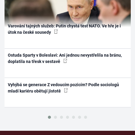
Varování tajných služeb: Putin chystá test NATO. Ve hře je i
útok na české sousedy
Ostuda Sparty v Boleslavi: Ani jednou nevystřelila na bránu,
doplatila na třesk v sestavě
Vyhýbá se generace Z vedoucím pozicím? Podle sociologů
mladí kariéru obětují jistotě