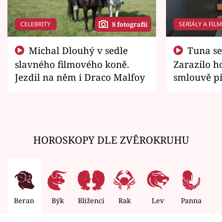
CELEBRITY
SERIÁLY A FIL
8 fotografií
Michal Dlouhý v sedle
Tuna se chtěl vrátit domů.
slavného filmového koně.
Zarazilo ho
Jezdil na něm i Draco Malfoy
smlouvě př
zemřít
HOROSKOPY DLE ZVĚROKRUHU
Beran
Býk
Blíženci
Rak
Lev
Panna
V