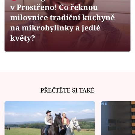
Horoskopy
v Prostřeno! Co řeknou
Sledujte prima+
milovnice tradiční kuchyně
na mikrobylinky a jedlé
Filmový festival Karlovy Vary
květy?
Pořady
Mámy sobě
Přihlášení
PŘEČTĚTE SI TAKÉ
Sledujte nás