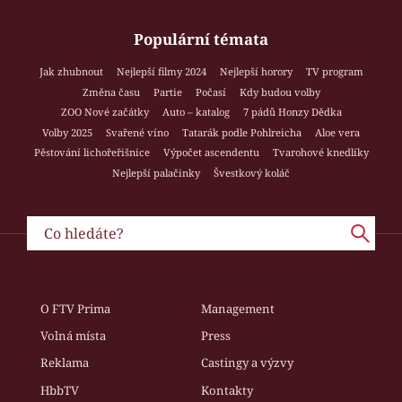
Populární témata
Jak zhubnout
Nejlepší filmy 2024
Nejlepší horory
TV program
Změna času
Partie
Počasí
Kdy budou volby
ZOO Nové začátky
Auto – katalog
7 pádů Honzy Dědka
Volby 2025
Svařené víno
Tatarák podle Pohlreicha
Aloe vera
Pěstování lichořeřišnice
Výpočet ascendentu
Tvarohové knedlíky
Nejlepší palačinky
Švestkový koláč
O FTV Prima
Management
Volná místa
Press
Reklama
Castingy a výzvy
HbbTV
Kontakty