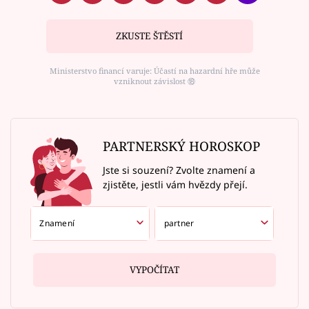
ZKUSTE ŠTĚSTÍ
Ministerstvo financí varuje: Účastí na hazardní hře může
vzniknout závislost ⑱
PARTNERSKÝ HOROSKOP
Jste si souzení? Zvolte znamení a
zjistěte, jestli vám hvězdy přejí.
VYPOČÍTAT