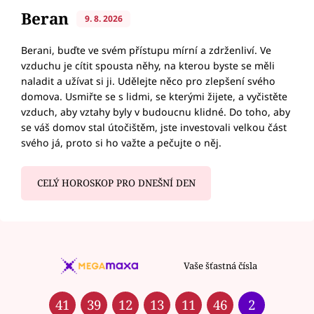
Beran
9. 8. 2026
Berani, buďte ve svém přístupu mírní a zdrženliví. Ve
vzduchu je cítit spousta něhy, na kterou byste se měli
naladit a užívat si ji. Udělejte něco pro zlepšení svého
domova. Usmiřte se s lidmi, se kterými žijete, a vyčistěte
vzduch, aby vztahy byly v budoucnu klidné. Do toho, aby
se váš domov stal útočištěm, jste investovali velkou část
svého já, proto si ho važte a pečujte o něj.
CELÝ HOROSKOP PRO DNEŠNÍ DEN
Vaše šťastná čísla
41
39
12
13
11
46
2