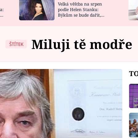
Velká věštba na srpen
NOVINKY
ZAHRADA
a:
podle Helen Stanku:
y
Býkům se bude dařit,
VIDEORECEPTY
DESIGN
Vodnáře čeká jízda
Miluji tě modře
ŠTÍTEK
TO