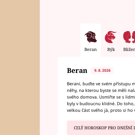
Beran
Býk
Blíže
Beran
9. 8. 2026
Berani, buďte ve svém přístupu mí
něhy, na kterou byste se měli nala
svého domova. Usmiřte se s lidmi,
byly v budoucnu klidné. Do toho, 
velkou část svého já, proto si ho 
CELÝ HOROSKOP PRO DNEŠNÍ 