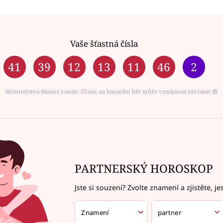
Vaše šťastná čísla
41
39
12
13
11
46
2
Ministerstvo financí varuje: Účastí na hazardní hře může vzniknout závislost ⑱
PARTNERSKÝ HOROSKOP
Jste si souzení? Zvolte znamení a zjistěte, je