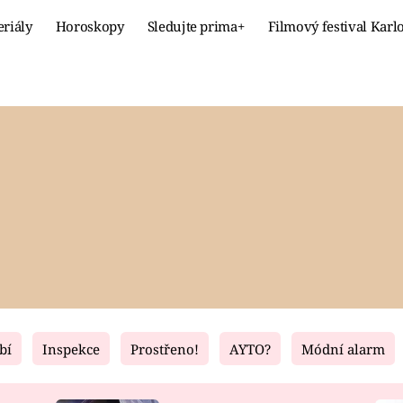
eriály
Horoskopy
Sledujte prima+
Filmový festival Karl
Celebrity
Recept
MÓDA A KRÁSA
HLAVNÍ JÍ
VZTAHY A SEX
SLADKÉ
PRIMA MAMINKA
ZDRAVÉ
bí
Inspekce
Prostřeno!
AYTO?
Módní alarm
Fresh
Living
RECEPTY
BYDLENÍ