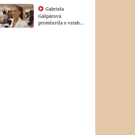
Gabriela
Gášpárová
promluvila o vztahu
a zakládání rodiny