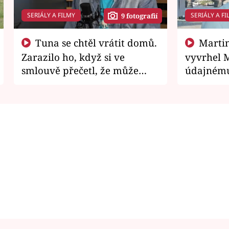
SERIÁLY A FILMY
SERIÁLY A FI
9 fotografií
Tuna se chtěl vrátit domů.
Martin Písařík jako
Zarazilo ho, když si ve
vyvrhel 
smlouvě přečetl, že může
údajnému
zemřít
je v nemil