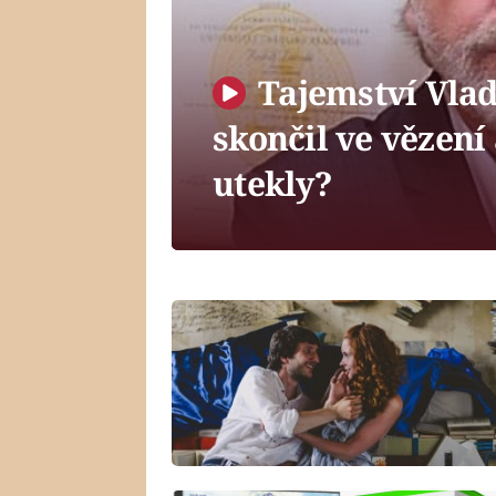
Tajemství Vlad
skončil ve vězení
utekly?