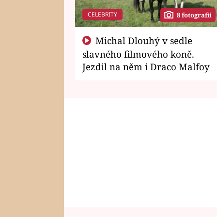
CELEBRITY
8 fotografií
Michal Dlouhý v sedle
slavného filmového koně.
Jezdil na něm i Draco Malfoy