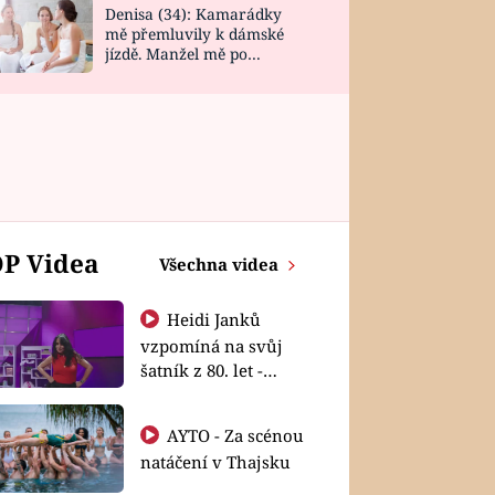
Denisa (34): Kamarádky
mě přemluvily k dámské
jízdě. Manžel mě po
návratu zaskočil
P Videa
Všechna videa
Heidi Janků
vzpomíná na svůj
šatník z 80. let -
Shopaholičky
AYTO - Za scénou
natáčení v Thajsku