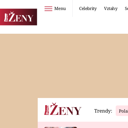
Menu
Celebrity
Vztahy
S
Seriály
Životní styl
ZOO
DIETY A HUBNUTÍ
PROSTŘENO!
CESTOVÁNÍ A
DOVOLENÁ
DUCH
ZDRAVÍ
Trendy:
Pola
Horoskopy
Video
ASTROČLÁNKY
SERIÁLY