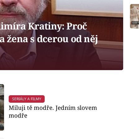
imíra Kratiny: Proč
 a žena s dcerou od něj
SERIÁLY A FILMY
Miluji tě modře. Jedním slovem
modře