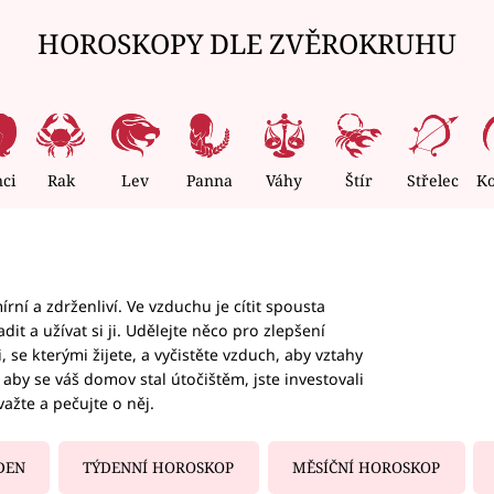
HOROSKOPY DLE ZVĚROKRUHU
nci
Rak
Lev
Panna
Váhy
Štír
Střelec
K
rní a zdrženliví. Ve vzduchu je cítit spousta
dit a užívat si ji. Udělejte něco pro zlepšení
 se kterými žijete, a vyčistěte vzduch, aby vztahy
aby se váš domov stal útočištěm, jste investovali
važte a pečujte o něj.
DEN
TÝDENNÍ HOROSKOP
MĚSÍČNÍ HOROSKOP