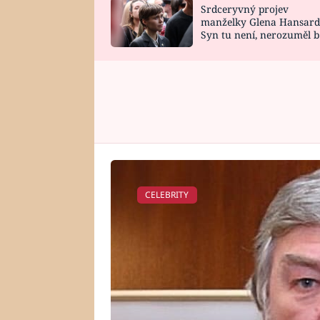
Srdceryvný projev
SNÁŘ
CELEBRITY
manželky Glena Hansard
Syn tu není, nerozuměl b
HOROSKOP NA
VAŘENÍ
tomu, vysvětlila
ROK 2023
CELEBRITY