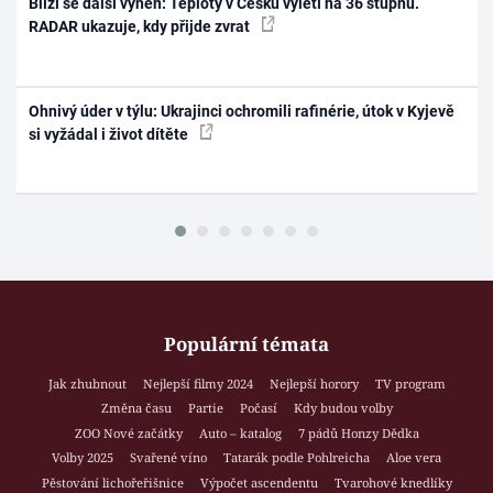
Blíží se další výheň: Teploty v Česku vyletí na 36 stupňů.
RADAR ukazuje, kdy přijde zvrat
Ohnivý úder v týlu: Ukrajinci ochromili rafinérie, útok v Kyjevě
si vyžádal i život dítěte
Populární témata
Jak zhubnout
Nejlepší filmy 2024
Nejlepší horory
TV program
Změna času
Partie
Počasí
Kdy budou volby
ZOO Nové začátky
Auto – katalog
7 pádů Honzy Dědka
Volby 2025
Svařené víno
Tatarák podle Pohlreicha
Aloe vera
Pěstování lichořeřišnice
Výpočet ascendentu
Tvarohové knedlíky