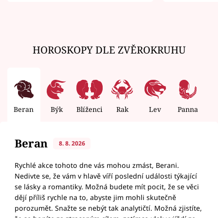
zemřít
HOROSKOPY DLE ZVĚROKRUHU
Beran
Býk
Blíženci
Rak
Lev
Panna
V
Beran
8. 8. 2026
Rychlé akce tohoto dne vás mohou zmást, Berani.
Nedivte se, že vám v hlavě víří poslední události týkající
se lásky a romantiky. Možná budete mít pocit, že se věci
dějí příliš rychle na to, abyste jim mohli skutečně
porozumět. Snažte se nebýt tak analytičtí. Možná zjistíte,