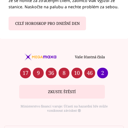
že se honíte za ztraceným cílem, zatímco vlak vyjíždí ze
stanice. Naskočte na palubu a nechte problém za sebou.
CELÝ HOROSKOP PRO DNEŠNÍ DEN
Vaše šťastná čísla
17
9
36
8
10
46
2
ZKUSTE ŠTĚSTÍ
Ministerstvo financí varuje: Účastí na hazardní hře může
vzniknout závislost ⑱