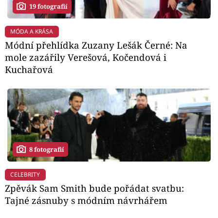
19 fotografií
MÓDA A KRÁSA
Módní přehlídka Zuzany Lešák Černé: Na
mole zazářily Verešová, Kočendová i
Kuchařová
8 fotografií
CELEBRITY
Zpěvák Sam Smith bude pořádat svatbu:
Tajné zásnuby s módním návrhářem