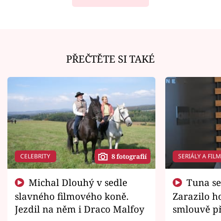
PŘEČTĚTE SI TAKÉ
CELEBRITY
SERIÁLY A FIL
8 fotografií
Michal Dlouhý v sedle
Tuna se chtěl vrátit domů.
slavného filmového koně.
Zarazilo ho
Jezdil na něm i Draco Malfoy
smlouvě př