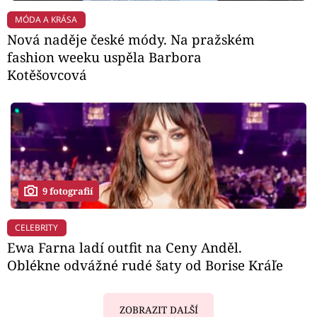
MÓDA A KRÁSA
Nová naděje české módy. Na pražském
fashion weeku uspěla Barbora
Kotěšovcová
9 fotografií
CELEBRITY
Ewa Farna ladí outfit na Ceny Anděl.
Oblékne odvážné rudé šaty od Borise Kráľe
ZOBRAZIT DALŠÍ