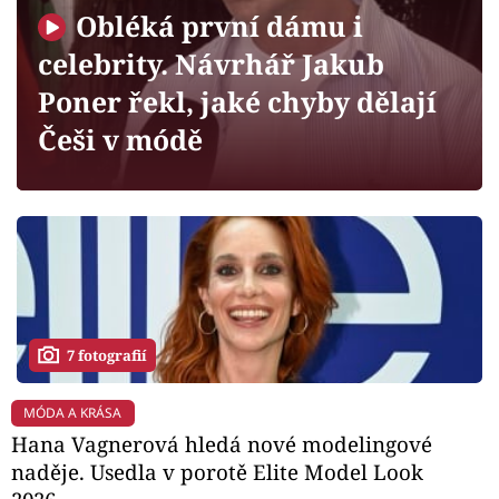
Horoskopy
Obléká první dámu i
Sledujte prima+
celebrity. Návrhář Jakub
Poner řekl, jaké chyby dělají
Filmový festival Karlovy Vary
Češi v módě
Pořady
Mámy sobě
Přihlášení
7 fotografií
Sledujte nás
MÓDA A KRÁSA
Hana Vagnerová hledá nové modelingové
naděje. Usedla v porotě Elite Model Look