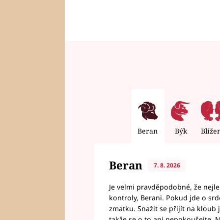
Beran
Býk
Blíže
Beran
7. 8. 2026
Je velmi pravděpodobné, že nejl
kontroly, Berani. Pokud jde o srde
zmatku. Snažit se přijít na klou
takže se o to ani nepokoušejte. M