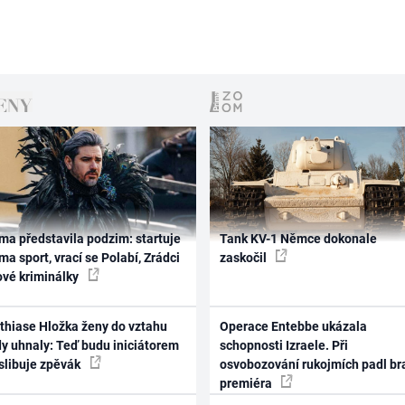
ma představila podzim: startuje
Tank KV-1 Němce dokonale
ma sport, vrací se Polabí, Zrádci
zaskočil
ové kriminálky
thiase Hložka ženy do vztahu
Operace Entebbe ukázala
dy uhnaly: Teď budu iniciátorem
schopnosti Izraele. Při
 slibuje zpěvák
osvobozování rukojmích padl br
premiéra