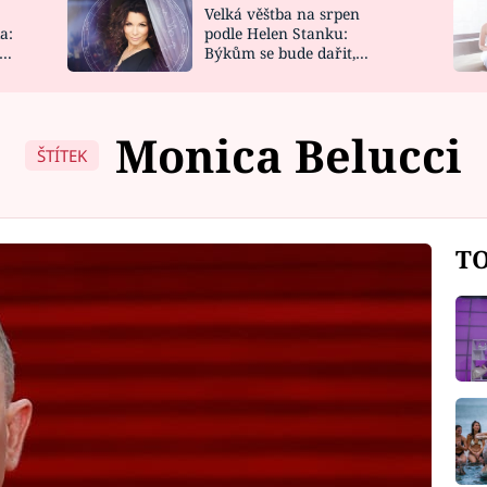
Velká věštba na srpen
NOVINKY
ZAHRADA
a:
podle Helen Stanku:
y
Býkům se bude dařit,
VIDEORECEPTY
DESIGN
Vodnáře čeká jízda
Monica Belucci
ŠTÍTEK
TO