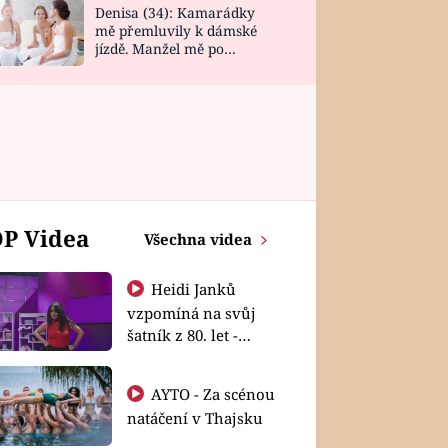
Denisa (34): Kamarádky
mě přemluvily k dámské
jízdě. Manžel mě po
návratu zaskočil
P Videa
Všechna videa
Heidi Janků
vzpomíná na svůj
šatník z 80. let -
Shopaholičky
AYTO - Za scénou
natáčení v Thajsku