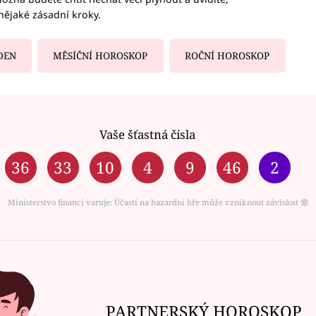
nějaké zásadní kroky.
DEN
MĚSÍČNÍ HOROSKOP
ROČNÍ HOROSKOP
Vaše šťastná čísla
36
33
10
4
9
46
2
Ministerstvo financí varuje: Účastí na hazardní hře může vzniknout závislost ⑱
PARTNERSKÝ HOROSKOP