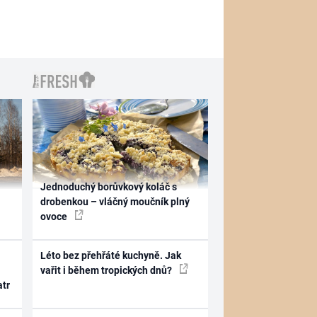
Jednoduchý borůvkový koláč s
drobenkou – vláčný moučník plný
ovoce
Léto bez přehřáté kuchyně. Jak
vařit i během tropických dnů?
atr