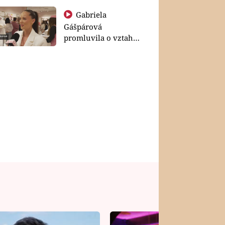
Gabriela
Gášpárová
promluvila o vztahu
a zakládání rodiny