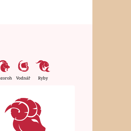
ozoroh
Vodnář
Ryby