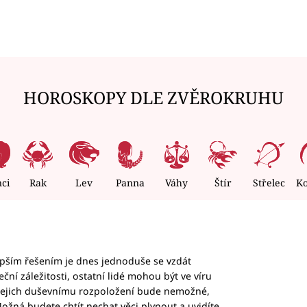
HOROSKOPY DLE ZVĚROKRUHU
nci
Rak
Lev
Panna
Váhy
Štír
Střelec
K
epším řešením je dnes jednoduše se vzdát
ční záležitosti, ostatní lidé mohou být ve víru
b jejich duševnímu rozpoložení bude nemožné,
ožná budete chtít nechat věci plynout a uvidíte,