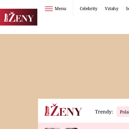
Menu
Celebrity
Vztahy
S
Seriály
Životní styl
ZOO
DIETY A HUBNUTÍ
PROSTŘENO!
CESTOVÁNÍ A
DOVOLENÁ
DUCH
ZDRAVÍ
Trendy:
Pola
Horoskopy
Video
ASTROČLÁNKY
SERIÁLY