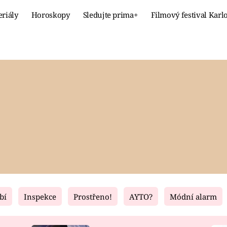
eriály
Horoskopy
Sledujte prima+
Filmový festival Karl
Celebrity
Recept
MÓDA A KRÁSA
HLAVNÍ JÍ
VZTAHY A SEX
SLADKÉ
PRIMA MAMINKA
ZDRAVÉ
bí
Inspekce
Prostřeno!
AYTO?
Módní alarm
Fresh
Living
RECEPTY
BYDLENÍ