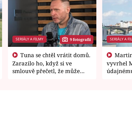
SERIÁLY A FILMY
SERIÁLY A FI
9 fotografií
Tuna se chtěl vrátit domů.
Martin Písařík jako
Zarazilo ho, když si ve
vyvrhel 
smlouvě přečetl, že může
údajnému
zemřít
je v nemil