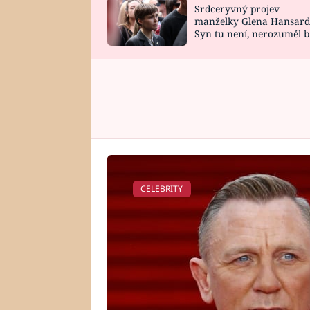
Srdceryvný projev
SNÁŘ
CELEBRITY
manželky Glena Hansard
Syn tu není, nerozuměl b
HOROSKOP NA
VAŘENÍ
tomu, vysvětlila
ROK 2023
CELEBRITY