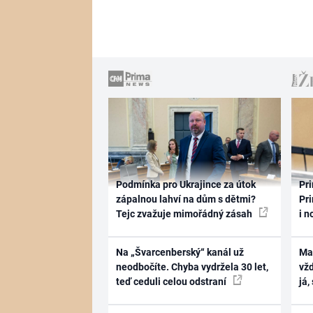
Podmínka pro Ukrajince za útok
Pri
zápalnou lahví na dům s dětmi?
Pri
Tejc zvažuje mimořádný zásah
i n
Na „Švarcenberský“ kanál už
Ma
neodbočíte. Chyba vydržela 30 let,
vž
teď ceduli celou odstraní
já,