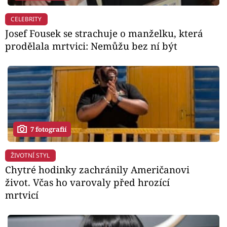
CELEBRITY
Josef Fousek se strachuje o manželku, která
prodělala mrtvici: Nemůžu bez ní být
7 fotografií
ŽIVOTNÍ STYL
Chytré hodinky zachránily Američanovi
život. Včas ho varovaly před hrozící
mrtvicí