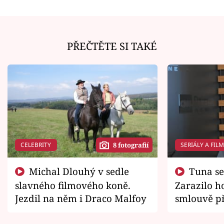
PŘEČTĚTE SI TAKÉ
CELEBRITY
SERIÁLY A FIL
8 fotografií
Michal Dlouhý v sedle
Tuna se chtěl vrátit domů.
slavného filmového koně.
Zarazilo ho
Jezdil na něm i Draco Malfoy
smlouvě př
zemřít