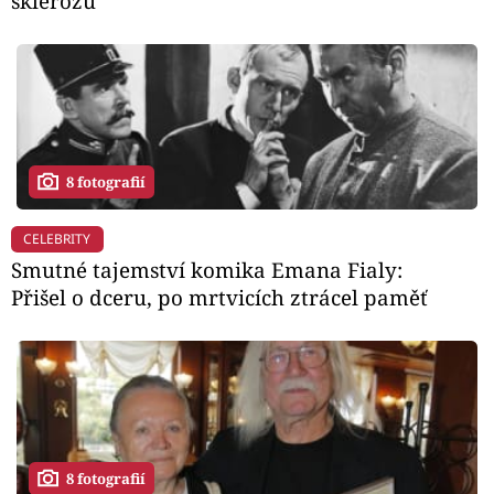
sklerózu
8 fotografií
CELEBRITY
Smutné tajemství komika Emana Fialy:
Přišel o dceru, po mrtvicích ztrácel paměť
8 fotografií