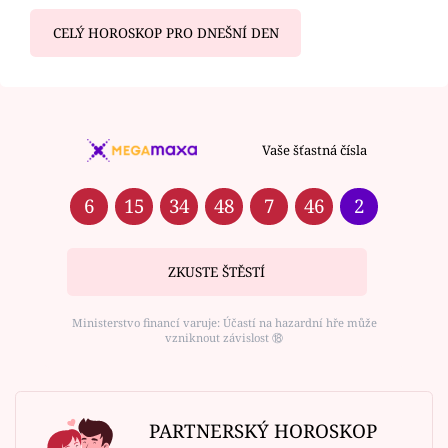
CELÝ HOROSKOP PRO DNEŠNÍ DEN
Vaše šťastná čísla
6
15
34
48
7
46
2
ZKUSTE ŠTĚSTÍ
Ministerstvo financí varuje: Účastí na hazardní hře může
vzniknout závislost ⑱
PARTNERSKÝ HOROSKOP