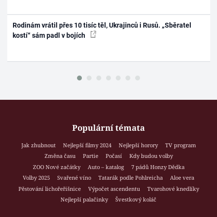
Rodinám vrátil přes 10 tisíc těl, Ukrajinců i Rusů. „Sběratel
kostí“ sám padl v bojích
Populární témata
Jak zhubnout
Nejlepší filmy 2024
Nejlepší horory
TV program
Změna času
Partie
Počasí
Kdy budou volby
ZOO Nové začátky
Auto – katalog
7 pádů Honzy Dědka
Volby 2025
Svařené víno
Tatarák podle Pohlreicha
Aloe vera
Pěstování lichořeřišnice
Výpočet ascendentu
Tvarohové knedlíky
Nejlepší palačinky
Švestkový koláč