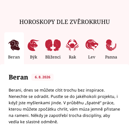
HOROSKOPY DLE ZVĚROKRUHU
Beran
Býk
Blíženci
Rak
Lev
Panna
V
Beran
6. 8. 2026
Berani, dnes se můžete cítit trochu bez inspirace.
Nenechte se odradit. Pusťte se do jakéhokoli projektu, i
když jste myšlenkami jinde. V průběhu „špatné“ práce,
kterou můžete zpočátku chrlit, vám múza jemně přistane
na rameni. Někdy je zapotřebí trocha disciplíny, aby
vedla ke slastné odměně.