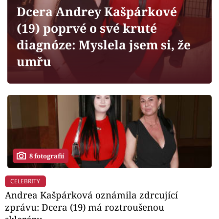
Horoskopy
Dcera Andrey Kašpárkové
Sledujte prima+
(19) poprvé o své kruté
diagnóze: Myslela jsem si, že
Filmový festival Karlovy Vary
umřu
Pořady
Mámy sobě
Přihlášení
8 fotografií
Sledujte nás
CELEBRITY
Andrea Kašpárková oznámila zdrcující
zprávu: Dcera (19) má roztroušenou