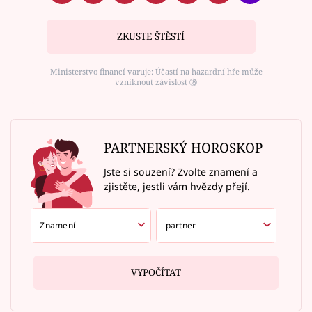
ZKUSTE ŠTĚSTÍ
Ministerstvo financí varuje: Účastí na hazardní hře může
vzniknout závislost ⑱
PARTNERSKÝ HOROSKOP
Jste si souzení? Zvolte znamení a
zjistěte, jestli vám hvězdy přejí.
VYPOČÍTAT