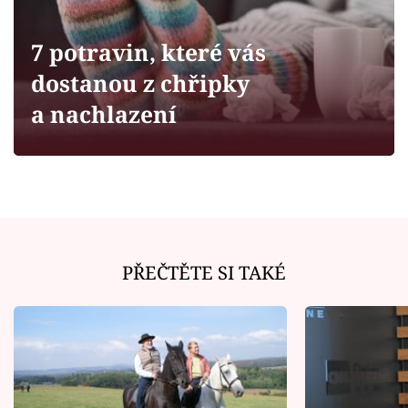
Horoskopy
Sledujte prima+
7 potravin, které vás
dostanou z chřipky
Filmový festival Karlovy Vary
a nachlazení
Pořady
Mámy sobě
Přihlášení
PŘEČTĚTE SI TAKÉ
Sledujte nás