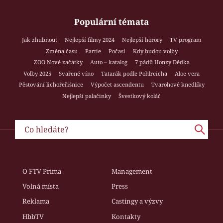
Populární témata
Jak zhubnout
Nejlepší filmy 2024
Nejlepší horory
TV program
Změna času
Partie
Počasí
Kdy budou volby
ZOO Nové začátky
Auto – katalog
7 pádů Honzy Dědka
Volby 2025
Svařené víno
Tatarák podle Pohlreicha
Aloe vera
Pěstování lichořeřišnice
Výpočet ascendentu
Tvarohové knedlíky
Nejlepší palačinky
Švestkový koláč
O FTV Prima
Management
Volná místa
Press
Reklama
Castingy a výzvy
HbbTV
Kontakty