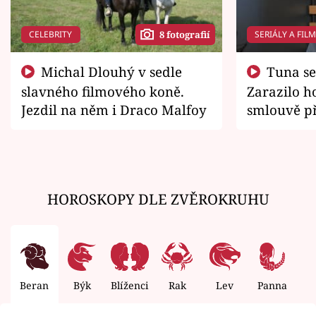
CELEBRITY
SERIÁLY A FIL
8 fotografií
Michal Dlouhý v sedle
Tuna se chtěl vrátit domů.
slavného filmového koně.
Zarazilo ho
Jezdil na něm i Draco Malfoy
smlouvě př
zemřít
HOROSKOPY DLE ZVĚROKRUHU
Beran
Býk
Blíženci
Rak
Lev
Panna
V