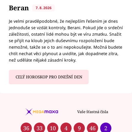
Beran
7. 8. 2026
Je velmi pravděpodobné, že nejlepším řešením je dnes
jednoduše se vzdát kontroly, Berani. Pokud jde o srdeční
záležitosti, ostatní lidé mohou být ve víru zmatku. Snažit
se přijít na kloub jejich duševnímu rozpoložení bude
nemožné, takže se o to ani nepokoušejte. Možná budete
chtít nechat věci plynout a uvidíte, jak dopadnete zítra,
než uděláte nějaké zásadní kroky.
CELÝ HOROSKOP PRO DNEŠNÍ DEN
Vaše šťastná čísla
36
33
10
4
9
46
2