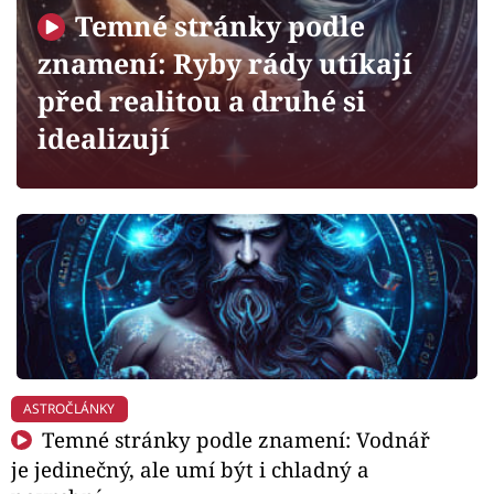
Horoskopy
Temné stránky podle
Sledujte prima+
znamení: Ryby rády utíkají
před realitou a druhé si
Filmový festival Karlovy Vary
idealizují
Pořady
Mámy sobě
Přihlášení
Sledujte nás
ASTROČLÁNKY
Temné stránky podle znamení: Vodnář
je jedinečný, ale umí být i chladný a