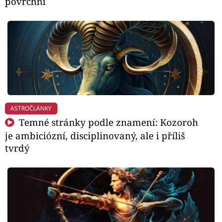
povrchní
ASTROČLÁNKY
Temné stránky podle znamení: Kozoroh
je ambiciózní, disciplinovaný, ale i příliš
tvrdý