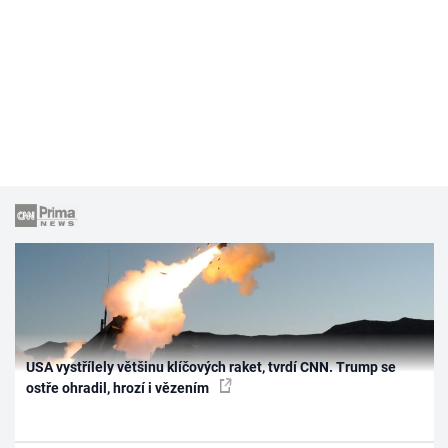
USA vystřílely většinu klíčových raket, tvrdí CNN. Trump se
ostře ohradil, hrozí i vězením