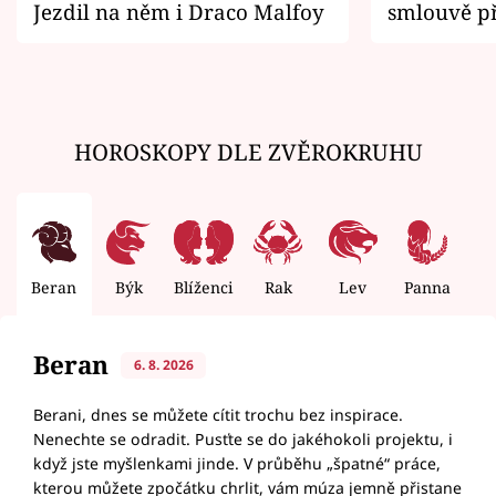
Jezdil na něm i Draco Malfoy
smlouvě př
zemřít
HOROSKOPY DLE ZVĚROKRUHU
Beran
Býk
Blíženci
Rak
Lev
Panna
V
Beran
6. 8. 2026
Berani, dnes se můžete cítit trochu bez inspirace.
Nenechte se odradit. Pusťte se do jakéhokoli projektu, i
když jste myšlenkami jinde. V průběhu „špatné“ práce,
kterou můžete zpočátku chrlit, vám múza jemně přistane