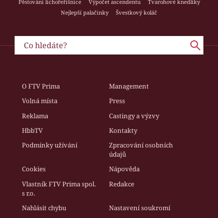
Pěstování lichořeřišnice
Výpočet ascendentu
Tvarohové knedlíky
Nejlepší palačinky
Švestkový koláč
O FTV Prima
Management
Volná místa
Press
Reklama
Castingy a výzvy
HbbTV
Kontakty
Podmínky užívání
Zpracování osobních
údajů
Cookies
Nápověda
Vlastník FTV Prima spol.
Redakce
s r.o.
Nahlásit chybu
Nastavení soukromí