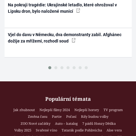
Na pokraji tragédie: Ukrajinské letadlo, které ohrožoval v
Lipsku dron, bylo naložené municí
Vjel do davu v Německu, dva demonstranty zabil. Afghánec
dožije za mřížemi, rozhodl soud
Populární témata
Jak zhubnout
Nejlepší filmy 2024
Nejlepší horory
TV program
Změna času
Partie
Počasí
Kdy budou volby
ZOO Nové začátky
Auto – katalog
7 pádů Honzy Dědka
Volby 2025
Svařené víno
Tatarák podle Pohlreicha
Aloe vera