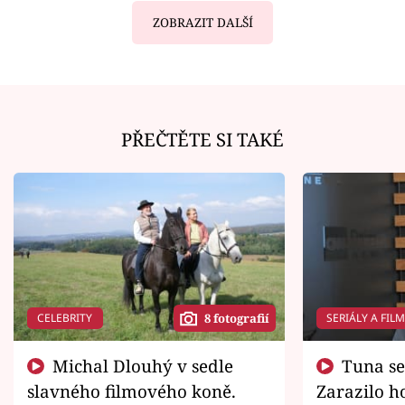
ZOBRAZIT DALŠÍ
PŘEČTĚTE SI TAKÉ
CELEBRITY
SERIÁLY A FIL
8 fotografií
Michal Dlouhý v sedle
Tuna se chtěl vrátit domů.
slavného filmového koně.
Zarazilo ho