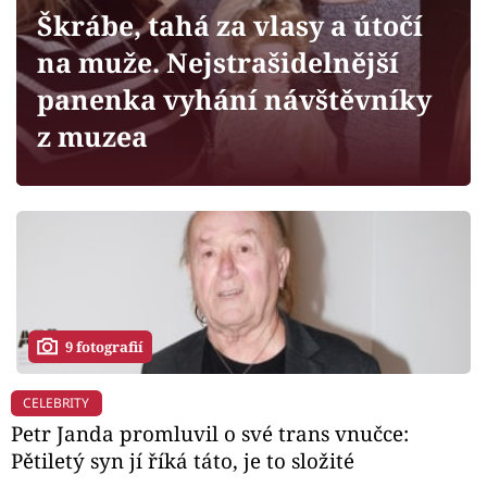
Horoskopy
Škrábe, tahá za vlasy a útočí
Sledujte prima+
na muže. Nejstrašidelnější
panenka vyhání návštěvníky
Filmový festival Karlovy Vary
z muzea
Pořady
Mámy sobě
Přihlášení
9 fotografií
Sledujte nás
CELEBRITY
Petr Janda promluvil o své trans vnučce:
Pětiletý syn jí říká táto, je to složité