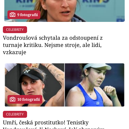
9 fotografií
CELEBRITY
Vondroušová schytala za odstoupení z
turnaje kritiku. Nejsme stroje, ale lidi,
vzkazuje
10 fotografií
CELEBRITY
Umři, česká prostitutko! Tenistky