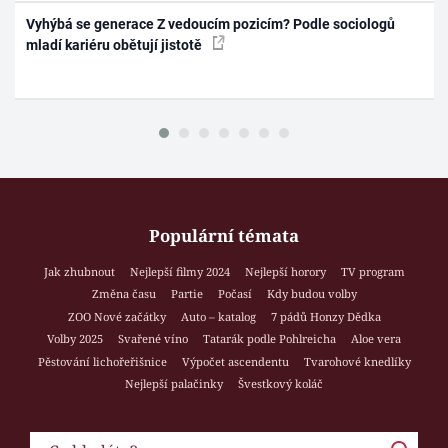
Vyhýbá se generace Z vedoucím pozicím? Podle sociologů
mladí kariéru obětují jistotě
Populární témata
Jak zhubnout
Nejlepší filmy 2024
Nejlepší horory
TV program
Změna času
Partie
Počasí
Kdy budou volby
ZOO Nové začátky
Auto – katalog
7 pádů Honzy Dědka
Volby 2025
Svařené víno
Tatarák podle Pohlreicha
Aloe vera
Pěstování lichořeřišnice
Výpočet ascendentu
Tvarohové knedlíky
Nejlepší palačinky
Švestkový koláč