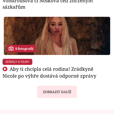
Vondroušová či Nosková čelí zhrzeným
sázkařům
8 fotografií
SERIÁLY A FILMY
Aby ti chcípla celá rodina! Zrádkyně
Nicole po výhře dostává odporné zprávy
ZOBRAZIT DALŠÍ