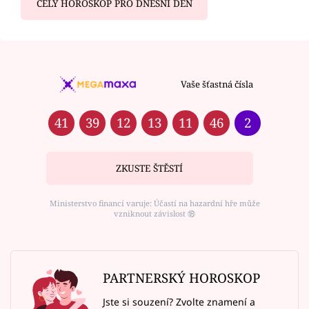
CELÝ HOROSKOP PRO DNEŠNÍ DEN
Vaše šťastná čísla
41
39
12
13
11
46
2
ZKUSTE ŠTĚSTÍ
Ministerstvo financí varuje: Účastí na hazardní hře může
vzniknout závislost ⑱
PARTNERSKÝ HOROSKOP
Jste si souzení? Zvolte znamení a