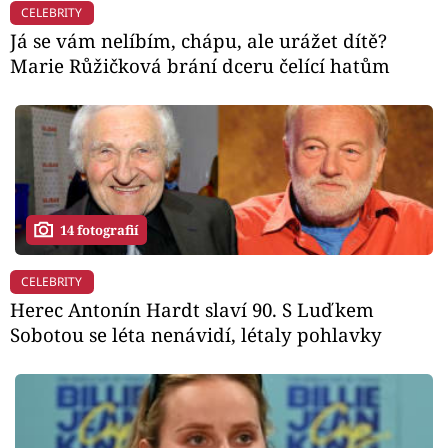
CELEBRITY
Já se vám nelíbím, chápu, ale urážet dítě?
Marie Růžičková brání dceru čelící hatům
14 fotografií
CELEBRITY
Herec Antonín Hardt slaví 90. S Luďkem
Sobotou se léta nenávidí, létaly pohlavky