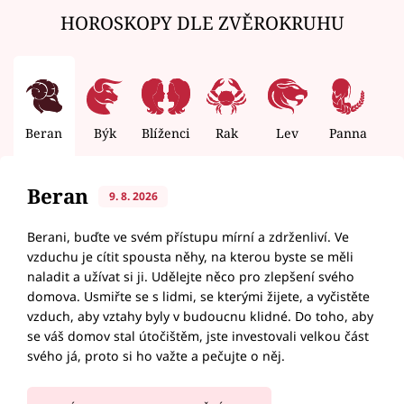
HOROSKOPY DLE ZVĚROKRUHU
Beran
Býk
Blíženci
Rak
Lev
Panna
V
Beran
9. 8. 2026
Berani, buďte ve svém přístupu mírní a zdrženliví. Ve
vzduchu je cítit spousta něhy, na kterou byste se měli
naladit a užívat si ji. Udělejte něco pro zlepšení svého
domova. Usmiřte se s lidmi, se kterými žijete, a vyčistěte
vzduch, aby vztahy byly v budoucnu klidné. Do toho, aby
se váš domov stal útočištěm, jste investovali velkou část
svého já, proto si ho važte a pečujte o něj.