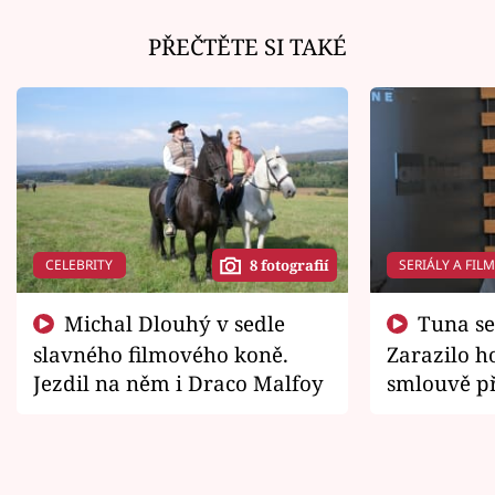
PŘEČTĚTE SI TAKÉ
CELEBRITY
SERIÁLY A FIL
8 fotografií
Michal Dlouhý v sedle
Tuna se chtěl vrátit domů.
slavného filmového koně.
Zarazilo ho
Jezdil na něm i Draco Malfoy
smlouvě př
zemřít