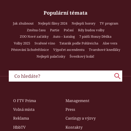
Populární témata
Jak zhubnout
Nejlepší filmy 2024
Nejlepší horory
TV program
Změna času
Partie
Počasí
Kdy budou volby
ZOO Nové začátky
Auto – katalog
7 pádů Honzy Dědka
Volby 2025
Svařené víno
Tatarák podle Pohlreicha
Aloe vera
Pěstování lichořeřišnice
Výpočet ascendentu
Tvarohové knedlíky
Nejlepší palačinky
Švestkový koláč
O FTV Prima
Management
Volná místa
Press
Reklama
Castingy a výzvy
HbbTV
Kontakty