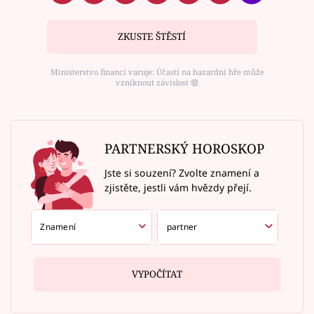
ZKUSTE ŠTĚSTÍ
Ministerstvo financí varuje: Účastí na hazardní hře může
vzniknout závislost ⑱
PARTNERSKÝ HOROSKOP
Jste si souzení? Zvolte znamení a
zjistěte, jestli vám hvězdy přejí.
VYPOČÍTAT