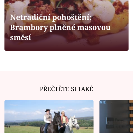
Horoskopy
Sledujte prima+
Netradiční pohoštění:
Brambory plněné masovou
Filmový festival Karlovy Vary
směsí
Pořady
Mámy sobě
Přihlášení
PŘEČTĚTE SI TAKÉ
Sledujte nás