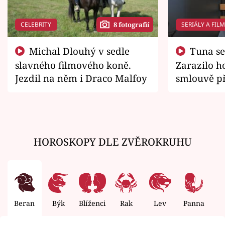
CELEBRITY
SERIÁLY A FIL
8 fotografií
Michal Dlouhý v sedle
Tuna se chtěl vrátit domů.
slavného filmového koně.
Zarazilo ho
Jezdil na něm i Draco Malfoy
smlouvě př
zemřít
HOROSKOPY DLE ZVĚROKRUHU
Beran
Býk
Blíženci
Rak
Lev
Panna
V