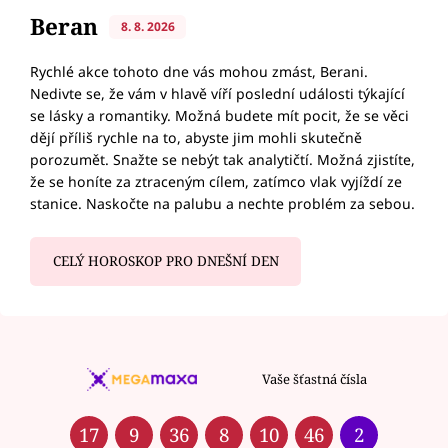
Beran
8. 8. 2026
Rychlé akce tohoto dne vás mohou zmást, Berani.
Nedivte se, že vám v hlavě víří poslední události týkající
se lásky a romantiky. Možná budete mít pocit, že se věci
dějí příliš rychle na to, abyste jim mohli skutečně
porozumět. Snažte se nebýt tak analytičtí. Možná zjistíte,
že se honíte za ztraceným cílem, zatímco vlak vyjíždí ze
stanice. Naskočte na palubu a nechte problém za sebou.
CELÝ HOROSKOP PRO DNEŠNÍ DEN
Vaše šťastná čísla
17
9
36
8
10
46
2