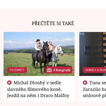
PŘEČTĚTE SI TAKÉ
CELEBRITY
SERIÁLY A FIL
8 fotografií
Michal Dlouhý v sedle
Tuna se chtěl vrátit domů.
slavného filmového koně.
Zarazilo ho
Jezdil na něm i Draco Malfoy
smlouvě př
zemřít