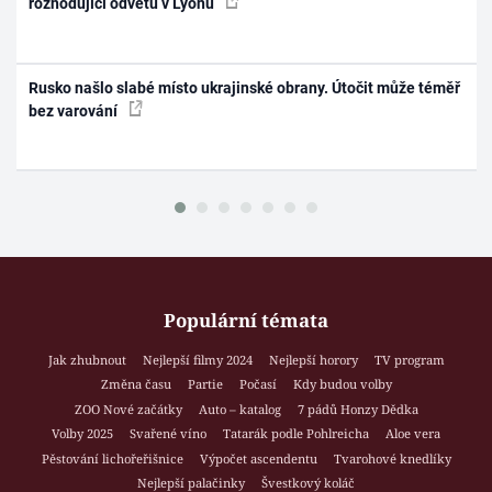
rozhodující odvetu v Lyonu
Rusko našlo slabé místo ukrajinské obrany. Útočit může téměř
bez varování
Populární témata
Jak zhubnout
Nejlepší filmy 2024
Nejlepší horory
TV program
Změna času
Partie
Počasí
Kdy budou volby
ZOO Nové začátky
Auto – katalog
7 pádů Honzy Dědka
Volby 2025
Svařené víno
Tatarák podle Pohlreicha
Aloe vera
Pěstování lichořeřišnice
Výpočet ascendentu
Tvarohové knedlíky
Nejlepší palačinky
Švestkový koláč