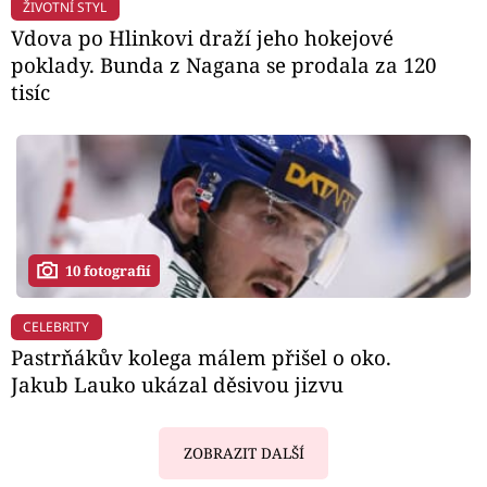
ŽIVOTNÍ STYL
Vdova po Hlinkovi draží jeho hokejové
poklady. Bunda z Nagana se prodala za 120
tisíc
10 fotografií
CELEBRITY
Pastrňákův kolega málem přišel o oko.
Jakub Lauko ukázal děsivou jizvu
ZOBRAZIT DALŠÍ