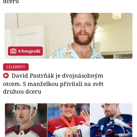
dceru
8 fotografií
CELEBRITY
David Pastrňák je dvojnásobným
otcem. S manželkou přivítali na svět
druhou dceru