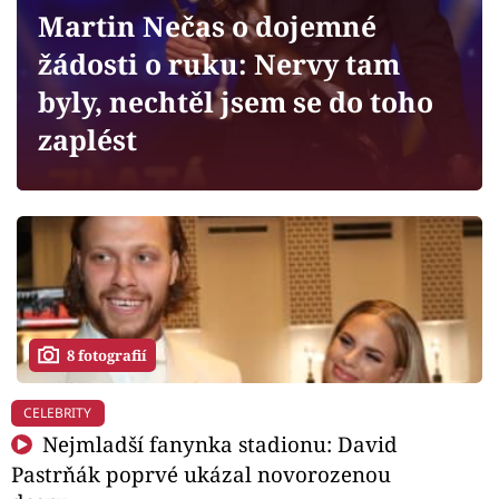
Horoskopy
Martin Nečas o dojemné
Sledujte prima+
žádosti o ruku: Nervy tam
byly, nechtěl jsem se do toho
Filmový festival Karlovy Vary
zaplést
Pořady
Mámy sobě
Přihlášení
8 fotografií
Sledujte nás
CELEBRITY
Nejmladší fanynka stadionu: David
Pastrňák poprvé ukázal novorozenou