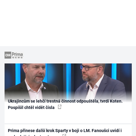
Ukrajincům se lehčí trestná činnost odpouštěla, tvrdí Koten.
Pospíšil chtěl vidět čísla
Prima přinese další krok Sparty v boji o LM. Fanoušci uvidí i