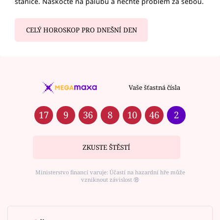
stanice. Naskočte na palubu a nechte problém za sebou.
CELÝ HOROSKOP PRO DNEŠNÍ DEN
Vaše šťastná čísla
17
9
36
8
10
46
2
ZKUSTE ŠTĚSTÍ
Ministerstvo financí varuje: Účastí na hazardní hře může
vzniknout závislost ⑱