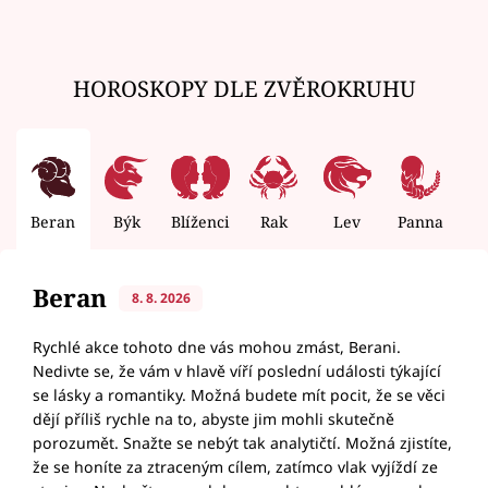
HOROSKOPY DLE ZVĚROKRUHU
Beran
Býk
Blíženci
Rak
Lev
Panna
V
Beran
8. 8. 2026
Rychlé akce tohoto dne vás mohou zmást, Berani.
Nedivte se, že vám v hlavě víří poslední události týkající
se lásky a romantiky. Možná budete mít pocit, že se věci
dějí příliš rychle na to, abyste jim mohli skutečně
porozumět. Snažte se nebýt tak analytičtí. Možná zjistíte,
že se honíte za ztraceným cílem, zatímco vlak vyjíždí ze