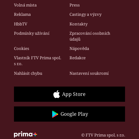
Volná místa
Press
Reklama
Castingy a výzvy
HbbTV
Kontakty
Podmínky užívání
Zpracování osobních
údajů
Cookies
Nápověda
Vlastník FTV Prima spol.
Redakce
s r.o.
Nahlásit chybu
Nastavení soukromí
App Store
Google Play
© FTV Prima spol. s r.o.