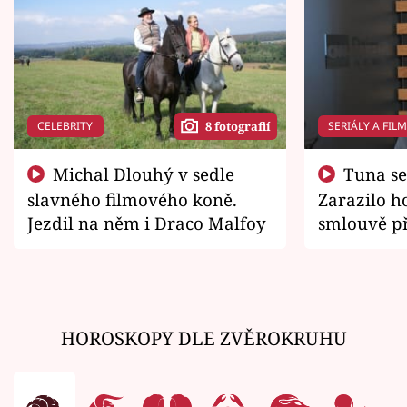
CELEBRITY
SERIÁLY A FIL
8 fotografií
Michal Dlouhý v sedle
Tuna se chtěl vrátit domů.
slavného filmového koně.
Zarazilo ho
Jezdil na něm i Draco Malfoy
smlouvě př
zemřít
HOROSKOPY DLE ZVĚROKRUHU