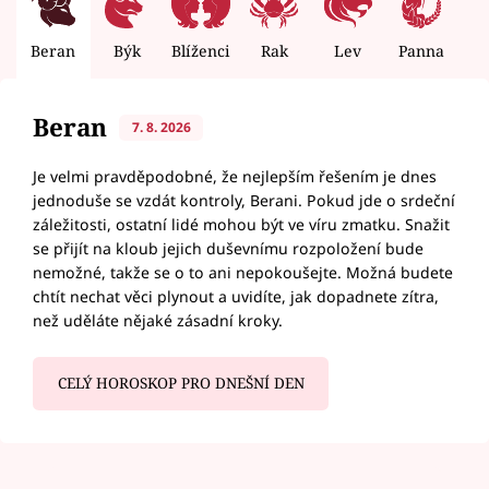
Beran
Býk
Blíženci
Rak
Lev
Panna
V
Beran
7. 8. 2026
Je velmi pravděpodobné, že nejlepším řešením je dnes
jednoduše se vzdát kontroly, Berani. Pokud jde o srdeční
záležitosti, ostatní lidé mohou být ve víru zmatku. Snažit
se přijít na kloub jejich duševnímu rozpoložení bude
nemožné, takže se o to ani nepokoušejte. Možná budete
chtít nechat věci plynout a uvidíte, jak dopadnete zítra,
než uděláte nějaké zásadní kroky.
CELÝ HOROSKOP PRO DNEŠNÍ DEN