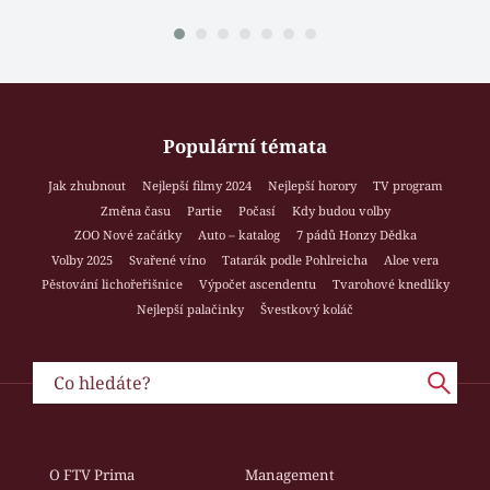
Populární témata
Jak zhubnout
Nejlepší filmy 2024
Nejlepší horory
TV program
Změna času
Partie
Počasí
Kdy budou volby
ZOO Nové začátky
Auto – katalog
7 pádů Honzy Dědka
Volby 2025
Svařené víno
Tatarák podle Pohlreicha
Aloe vera
Pěstování lichořeřišnice
Výpočet ascendentu
Tvarohové knedlíky
Nejlepší palačinky
Švestkový koláč
O FTV Prima
Management