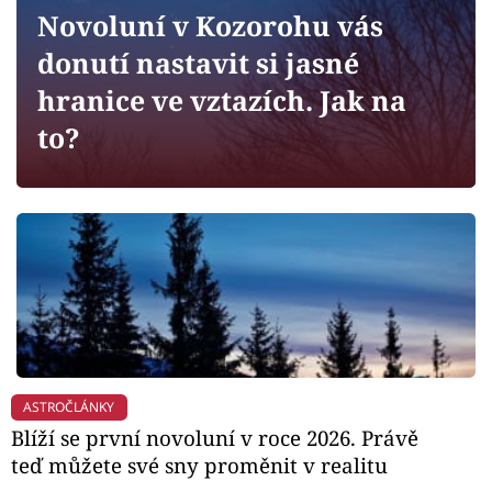
Horoskopy
Novoluní v Kozorohu vás
Sledujte prima+
donutí nastavit si jasné
hranice ve vztazích. Jak na
Filmový festival Karlovy Vary
to?
Pořady
Mámy sobě
Přihlášení
Sledujte nás
ASTROČLÁNKY
Blíží se první novoluní v roce 2026. Právě
teď můžete své sny proměnit v realitu