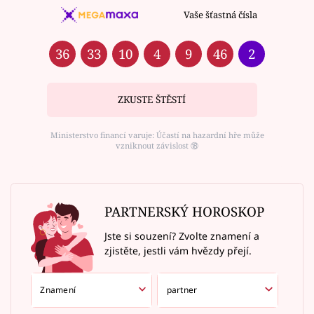
Vaše šťastná čísla
36
33
10
4
9
46
2
ZKUSTE ŠTĚSTÍ
Ministerstvo financí varuje: Účastí na hazardní hře může
vzniknout závislost ⑱
PARTNERSKÝ HOROSKOP
Jste si souzení? Zvolte znamení a
zjistěte, jestli vám hvězdy přejí.