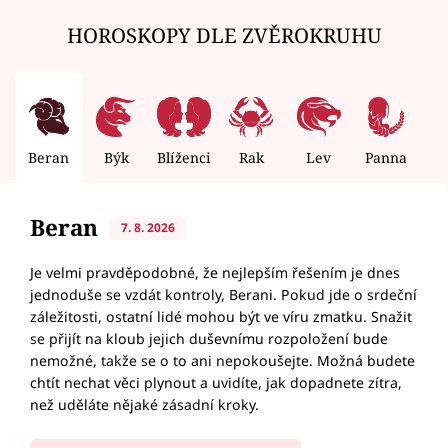
HOROSKOPY DLE ZVĚROKRUHU
Beran
Býk
Blíženci
Rak
Lev
Panna
V
Beran
7. 8. 2026
Je velmi pravděpodobné, že nejlepším řešením je dnes
jednoduše se vzdát kontroly, Berani. Pokud jde o srdeční
záležitosti, ostatní lidé mohou být ve víru zmatku. Snažit
se přijít na kloub jejich duševnímu rozpoložení bude
nemožné, takže se o to ani nepokoušejte. Možná budete
chtít nechat věci plynout a uvidíte, jak dopadnete zítra,
než uděláte nějaké zásadní kroky.