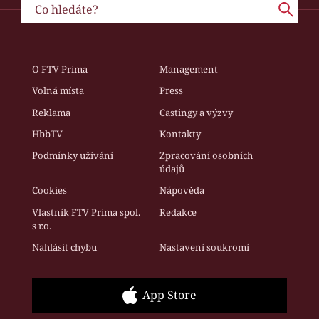
O FTV Prima
Management
Volná místa
Press
Reklama
Castingy a výzvy
HbbTV
Kontakty
Podmínky užívání
Zpracování osobních
údajů
Cookies
Nápověda
Vlastník FTV Prima spol.
Redakce
s r.o.
Nahlásit chybu
Nastavení soukromí
App Store