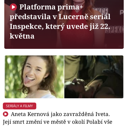
Horoskopy
Platforma prima+
Sledujte prima+
představila v Lucerně seriál
Inspekce, který uvede již 22.
Filmový festival Karlovy Vary
května
Pořady
Mámy sobě
Přihlášení
Sledujte nás
SERIÁLY A FILMY
Aneta Kernová jako zavražděná Iveta.
Její smrt změní ve městě v okolí Polabí vše