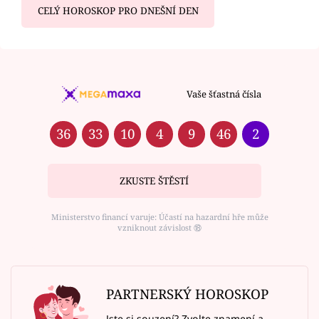
CELÝ HOROSKOP PRO DNEŠNÍ DEN
Vaše šťastná čísla
36
33
10
4
9
46
2
ZKUSTE ŠTĚSTÍ
Ministerstvo financí varuje: Účastí na hazardní hře může
vzniknout závislost ⑱
PARTNERSKÝ HOROSKOP
Jste si souzení? Zvolte znamení a