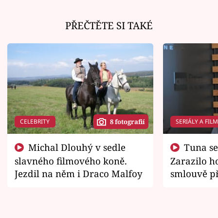
PŘEČTĚTE SI TAKÉ
CELEBRITY
SERIÁLY A FIL
8 fotografií
Michal Dlouhý v sedle
Tuna se chtěl vrátit domů.
slavného filmového koně.
Zarazilo ho
Jezdil na něm i Draco Malfoy
smlouvě př
zemřít