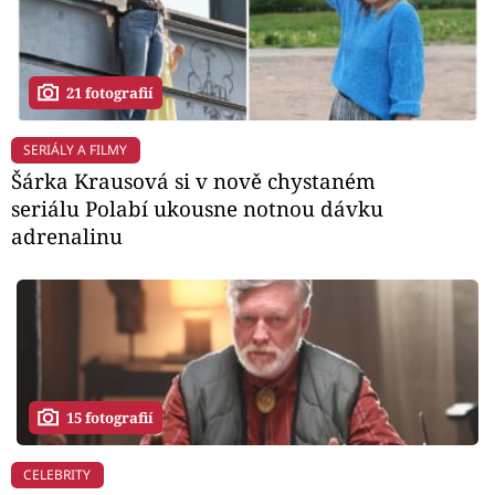
21 fotografií
SERIÁLY A FILMY
Šárka Krausová si v nově chystaném
seriálu Polabí ukousne notnou dávku
adrenalinu
15 fotografií
CELEBRITY