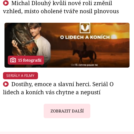
Michal Dlouhý kvůli nové roli změnil
vzhled, místo oholené tváře nosil plnovous
15 fotografií
SERIÁLY A FILMY
Dostihy, emoce a slavní herci. Seriál O
lidech a koních vás chytne a nepustí
ZOBRAZIT DALŠÍ