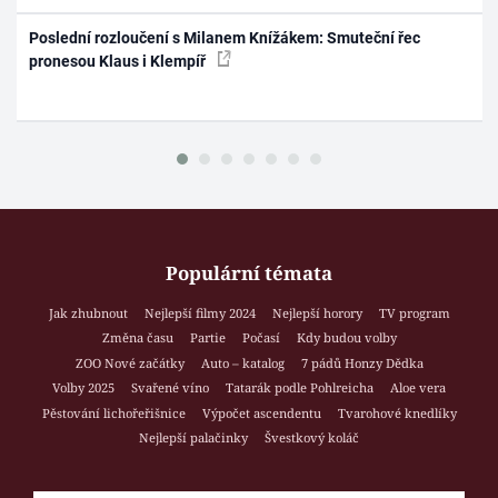
Poslední rozloučení s Milanem Knížákem: Smuteční řec
pronesou Klaus i Klempíř
Populární témata
Jak zhubnout
Nejlepší filmy 2024
Nejlepší horory
TV program
Změna času
Partie
Počasí
Kdy budou volby
ZOO Nové začátky
Auto – katalog
7 pádů Honzy Dědka
Volby 2025
Svařené víno
Tatarák podle Pohlreicha
Aloe vera
Pěstování lichořeřišnice
Výpočet ascendentu
Tvarohové knedlíky
Nejlepší palačinky
Švestkový koláč