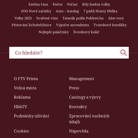
Změna času
Partie
Počasí
Kdy budou volby
ZOO Nové začátky
Auto – katalog
7 pádů Honzy Dědka
Volby 2025
Svařené víno
Tatarák podle Pohlreicha
Aloe vera
Pěstování lichořeřišnice
Výpočet ascendentu
Tvarohové knedlíky
Nejlepší palačinky
Švestkový koláč
O FTV Prima
Management
Volná místa
Press
Reklama
Castingy a výzvy
HbbTV
Kontakty
Podmínky užívání
Zpracování osobních
údajů
Cookies
Nápověda