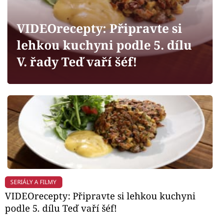
Horoskopy
Sledujte prima+
VIDEOrecepty: Připravte si
lehkou kuchyni podle 5. dílu
Filmový festival Karlovy Vary
V. řady Teď vaří šéf!
Pořady
Mámy sobě
Přihlášení
Sledujte nás
SERIÁLY A FILMY
VIDEOrecepty: Připravte si lehkou kuchyni
podle 5. dílu Teď vaří šéf!