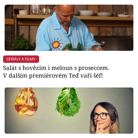
SERIÁLY A FILMY
Salát s hovězím i meloun s proseccem.
V dalším premiérovém Teď vaří šéf!