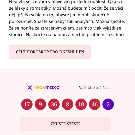
Nedivte se, že vám v hlavě víří poslední události týkající
se lásky a romantiky. Možná budete mít pocit, že se věci
dějí příliš rychle na to, abyste jim mohli skutečně
porozumět. Snažte se nebýt tak analytičtí. Možná zjistíte,
že se honíte za ztraceným cílem, zatímco vlak vyjíždí ze
stanice. Naskočte na palubu a nechte problém za sebou.
CELÝ HOROSKOP PRO DNEŠNÍ DEN
Vaše šťastná čísla
17
9
36
8
10
46
2
ZKUSTE ŠTĚSTÍ