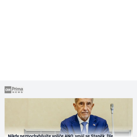
Nikdy nezpochybňujte voliče ANO, smál se Staněk. Dle