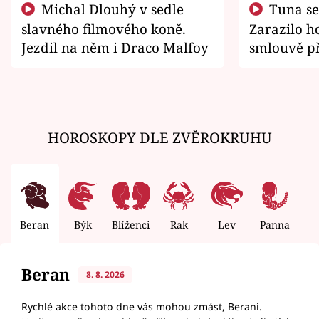
Michal Dlouhý v sedle
Tuna se chtěl vrátit domů.
slavného filmového koně.
Zarazilo ho
Jezdil na něm i Draco Malfoy
smlouvě př
zemřít
HOROSKOPY DLE ZVĚROKRUHU
Beran
Býk
Blíženci
Rak
Lev
Panna
V
Beran
8. 8. 2026
Rychlé akce tohoto dne vás mohou zmást, Berani.