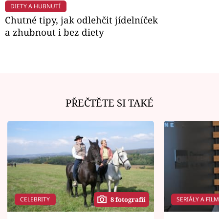
DIETY A HUBNUTÍ
Chutné tipy, jak odlehčit jídelníček
a zhubnout i bez diety
PŘEČTĚTE SI TAKÉ
CELEBRITY
SERIÁLY A FIL
8 fotografií