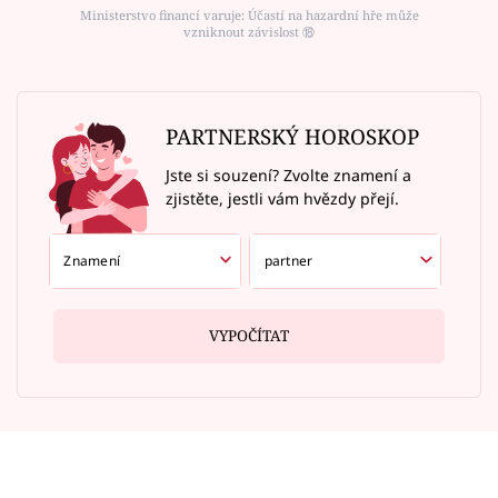
Ministerstvo financí varuje: Účastí na hazardní hře může
vzniknout závislost ⑱
PARTNERSKÝ HOROSKOP
Jste si souzení? Zvolte znamení a
zjistěte, jestli vám hvězdy přejí.
VYPOČÍTAT