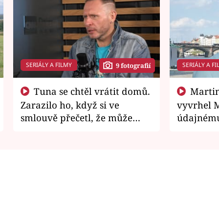
SERIÁLY A FILMY
SERIÁLY A FI
9 fotografií
Tuna se chtěl vrátit domů.
Martin Písařík jako
Zarazilo ho, když si ve
vyvrhel 
smlouvě přečetl, že může
údajnému
zemřít
je v nemil