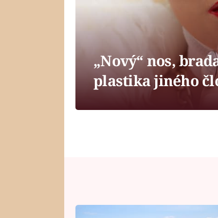
„Nový“ nos, brada
plastika jiného č