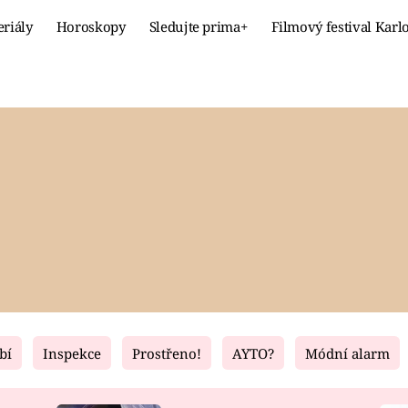
eriály
Horoskopy
Sledujte prima+
Filmový festival Karl
Celebrity
Recept
MÓDA A KRÁSA
HLAVNÍ JÍ
VZTAHY A SEX
SLADKÉ
PRIMA MAMINKA
ZDRAVÉ
bí
Inspekce
Prostřeno!
AYTO?
Módní alarm
Fresh
Living
RECEPTY
BYDLENÍ