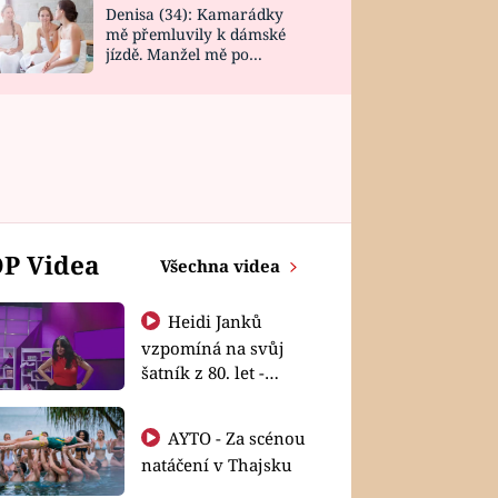
Denisa (34): Kamarádky
mě přemluvily k dámské
jízdě. Manžel mě po
návratu zaskočil
P Videa
Všechna videa
Heidi Janků
vzpomíná na svůj
šatník z 80. let -
Shopaholičky
AYTO - Za scénou
natáčení v Thajsku