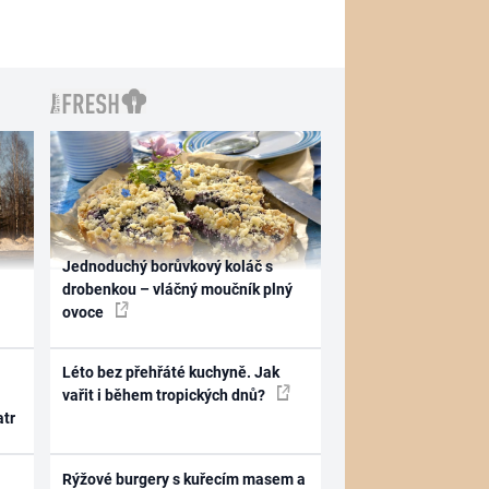
Jednoduchý borůvkový koláč s
drobenkou – vláčný moučník plný
ovoce
Léto bez přehřáté kuchyně. Jak
vařit i během tropických dnů?
atr
Rýžové burgery s kuřecím masem a