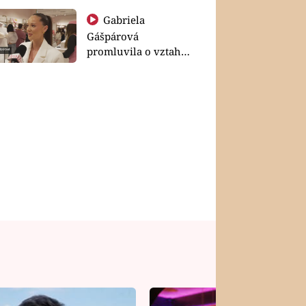
Gabriela
Gášpárová
promluvila o vztahu
a zakládání rodiny