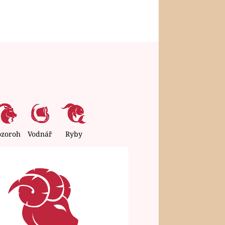
ozoroh
Vodnář
Ryby