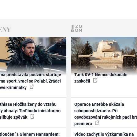
ma představila podzim: startuje
Tank KV-1 Němce dokonale
ma sport, vrací se Polabí, Zrádci
zaskočil
ové kriminálky
thiase Hložka ženy do vztahu
Operace Entebbe ukázala
dy uhnaly: Teď budu iniciátorem
schopnosti Izraele. Při
 slibuje zpěvák
osvobozování rukojmích padl br
premiéra
zloučení s Glenem Hansardem:
Video zachytilo výzkumníka na