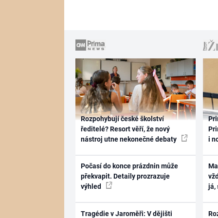
Rozpohybují české školství
Pri
ředitelé? Resort věří, že nový
Pri
nástroj utne nekonečné debaty
i n
Počasí do konce prázdnin může
Ma
překvapit. Detaily prozrazuje
vž
výhled
já,
Tragédie v Jaroměři: V dějišti
Ro