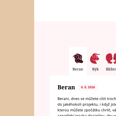
Beran
Býk
Blíže
Beran
6. 8. 2026
Berani, dnes se můžete cítit troc
do jakéhokoli projektu, i když js
kterou můžete zpočátku chrlit, 
zapotřebí trocha disciplíny, aby 