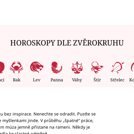
HOROSKOPY DLE ZVĚROKRUHU
nci
Rak
Lev
Panna
Váhy
Štír
Střelec
K
hu bez inspirace. Nenechte se odradit. Pusťte se
te myšlenkami jinde. V průběhu „špatné“ práce,
vám múza jemně přistane na rameni. Někdy je
vedla ke slastné odměně.