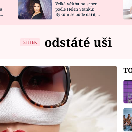
Velká věštba na srpen
NOVINKY
ZAHRADA
a:
podle Helen Stanku:
y
Býkům se bude dařit,
VIDEORECEPTY
DESIGN
Vodnáře čeká jízda
odstáté uši
ŠTÍTEK
TO