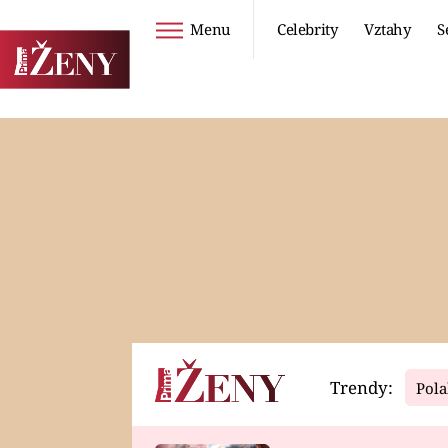
Menu
Celebrity
Vztahy
S
Seriály
Životní styl
ZOO
DIETY A HUBNUTÍ
PROSTŘENO!
CESTOVÁNÍ A
DOVOLENÁ
DUCH
ZDRAVÍ
Trendy:
Pola
Horoskopy
Video
ASTROČLÁNKY
SERIÁLY