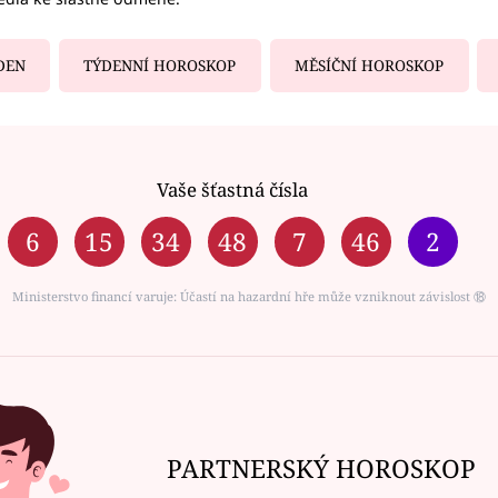
DEN
TÝDENNÍ HOROSKOP
MĚSÍČNÍ HOROSKOP
Vaše šťastná čísla
6
15
34
48
7
46
2
Ministerstvo financí varuje: Účastí na hazardní hře může vzniknout závislost ⑱
PARTNERSKÝ HOROSKOP