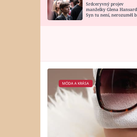
Srdceryvný projev
SNÁŘ
CELEBRITY
manželky Glena Hansard
Syn tu není, nerozuměl b
HOROSKOP NA
VAŘENÍ
tomu, vysvětlila
ROK 2023
MÓDA A KRÁSA