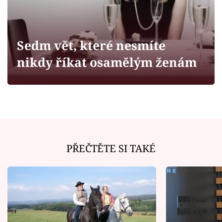
Horoskopy
Sledujte prima+
Sedm vět, které nesmíte
Filmový festival Karlovy Vary
nikdy říkat osamělým ženám
Pořady
Mámy sobě
Přihlášení
PŘEČTĚTE SI TAKÉ
Sledujte nás