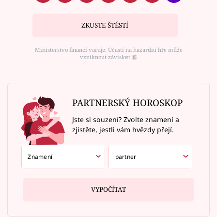
ZKUSTE ŠTĚSTÍ
Ministerstvo financí varuje: Účastí na hazardní hře může
vzniknout závislost ⑱
PARTNERSKÝ HOROSKOP
Jste si souzení? Zvolte znamení a
zjistěte, jestli vám hvězdy přejí.
VYPOČÍTAT