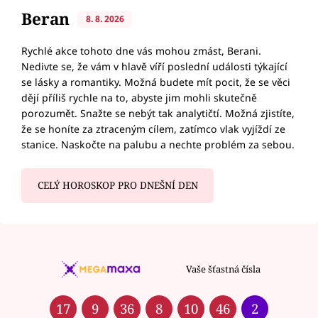
Beran
8. 8. 2026
Rychlé akce tohoto dne vás mohou zmást, Berani.
Nedivte se, že vám v hlavě víří poslední události týkající
se lásky a romantiky. Možná budete mít pocit, že se věci
dějí příliš rychle na to, abyste jim mohli skutečně
porozumět. Snažte se nebýt tak analytičtí. Možná zjistíte,
že se honíte za ztraceným cílem, zatímco vlak vyjíždí ze
stanice. Naskočte na palubu a nechte problém za sebou.
CELÝ HOROSKOP PRO DNEŠNÍ DEN
Vaše šťastná čísla
17
9
36
8
10
46
2