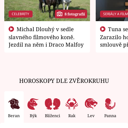
CELEBRITY
SERIÁLY A FIL
8 fotografií
Michal Dlouhý v sedle
Tuna se chtěl vrátit domů.
slavného filmového koně.
Zarazilo ho
Jezdil na něm i Draco Malfoy
smlouvě př
zemřít
HOROSKOPY DLE ZVĚROKRUHU
Beran
Býk
Blíženci
Rak
Lev
Panna
V