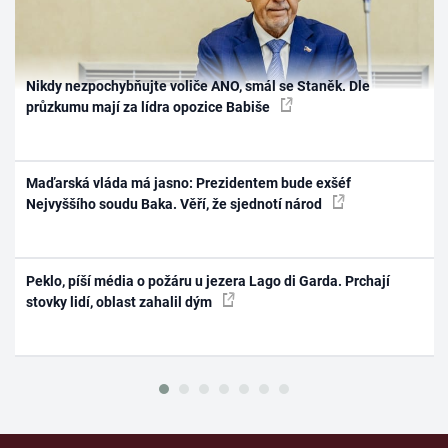
Nikdy nezpochybňujte voliče ANO, smál se Staněk. Dle
průzkumu mají za lídra opozice Babiše
Maďarská vláda má jasno: Prezidentem bude exšéf
Nejvyššího soudu Baka. Věří, že sjednotí národ
Peklo, píší média o požáru u jezera Lago di Garda. Prchají
stovky lidí, oblast zahalil dým