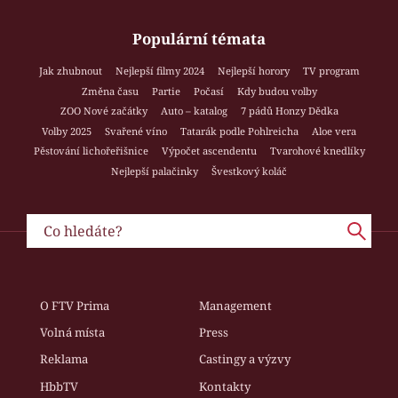
Populární témata
Jak zhubnout
Nejlepší filmy 2024
Nejlepší horory
TV program
Změna času
Partie
Počasí
Kdy budou volby
ZOO Nové začátky
Auto – katalog
7 pádů Honzy Dědka
Volby 2025
Svařené víno
Tatarák podle Pohlreicha
Aloe vera
Pěstování lichořeřišnice
Výpočet ascendentu
Tvarohové knedlíky
Nejlepší palačinky
Švestkový koláč
O FTV Prima
Management
Volná místa
Press
Reklama
Castingy a výzvy
HbbTV
Kontakty