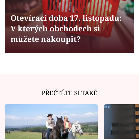
Horoskopy
Sledujte prima+
Otevírací doba 17. listopadu:
V kterých obchodech si
Filmový festival Karlovy Vary
můžete nakoupit?
Pořady
Mámy sobě
Přihlášení
PŘEČTĚTE SI TAKÉ
Sledujte nás