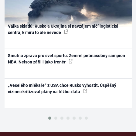
Válka skladů: Rusko a Ukrajina si navzájem ničí logistická
centra, k míru to ale nevede
Smutná zpráva pro svět sportu: Zemřel pětinásobný šampion
NBA. Nelson zářil i jako trenér
„Veselého mlékaře“ z USA chce Rusko vyhostit. Úspěšný
cizinec kritizoval plány na těžbu zlata