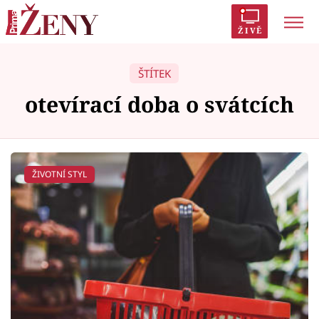
ŽIVĚ
Trendy:
Polabí
Inspekce
Prostřeno!
AYTO?
ŠTÍTEK
Módní alarm
Zrádci
Proměny
otevírací doba o svátcích
ŽIVOTNÍ STYL
Témata
Celebrity
Vztahy
Seriály