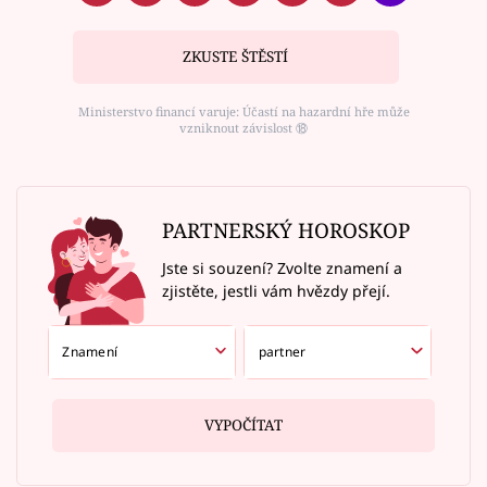
ZKUSTE ŠTĚSTÍ
Ministerstvo financí varuje: Účastí na hazardní hře může
vzniknout závislost ⑱
PARTNERSKÝ HOROSKOP
Jste si souzení? Zvolte znamení a
zjistěte, jestli vám hvězdy přejí.
VYPOČÍTAT