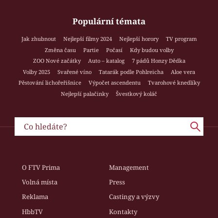
Populární témata
Jak zhubnout
Nejlepší filmy 2024
Nejlepší horory
TV program
Změna času
Partie
Počasí
Kdy budou volby
ZOO Nové začátky
Auto – katalog
7 pádů Honzy Dědka
Volby 2025
Svařené víno
Tatarák podle Pohlreicha
Aloe vera
Pěstování lichořeřišnice
Výpočet ascendentu
Tvarohové knedlíky
Nejlepší palačinky
Švestkový koláč
O FTV Prima
Management
Volná místa
Press
Reklama
Castingy a výzvy
HbbTV
Kontakty