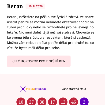
Beran
10. 8. 2026
Berani, nešetřete na péči o své fyzické zdraví. Ve snaze
ušetřit peníze se možná nebudete obtěžovat chodit na
zubní prohlídky nebo se rozhodnete pro nejlevnějšího
lékaře. Nic není důležitější než vaše zdraví. Chovejte se
ke svému tělu s úctou a respektem, které si zaslouží.
Možná vám nebude dělat potíže dělat pro druhé to, co
víte, že byste měli dělat pro sebe.
CELÝ HOROSKOP PRO DNEŠNÍ DEN
Vaše šťastná čísla
10
27
38
17
12
46
2