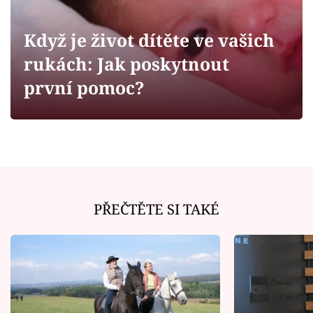
Horoskopy
Sledujte prima+
Když je život dítěte ve vašich
rukách: Jak poskytnout
Filmový festival Karlovy Vary
první pomoc?
Pořady
Mámy sobě
Přihlášení
PŘEČTĚTE SI TAKÉ
Sledujte nás