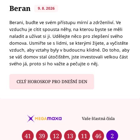
Beran
9. 8. 2026
Berani, buďte ve svém přístupu mírní a zdrženliví. Ve
vzduchu je cítit spousta něhy, na kterou byste se měli
naladit a užívat si ji. Udělejte něco pro zlepšení svého
domova. Usmiřte se s lidmi, se kterými žijete, a vyčistěte
vzduch, aby vztahy byly v budoucnu klidné. Do toho, aby
se váš domov stal útočištěm, jste investovali velkou část
svého já, proto si ho važte a pečujte o něj.
CELÝ HOROSKOP PRO DNEŠNÍ DEN
Vaše šťastná čísla
41
39
12
13
11
46
2