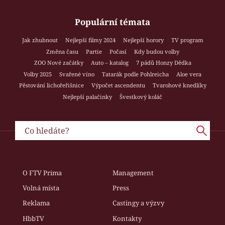
Populární témata
Jak zhubnout
Nejlepší filmy 2024
Nejlepší horory
TV program
Změna času
Partie
Počasí
Kdy budou volby
ZOO Nové začátky
Auto – katalog
7 pádů Honzy Dědka
Volby 2025
Svařené víno
Tatarák podle Pohlreicha
Aloe vera
Pěstování lichořeřišnice
Výpočet ascendentu
Tvarohové knedlíky
Nejlepší palačinky
Švestkový koláč
O FTV Prima
Management
Volná místa
Press
Reklama
Castingy a výzvy
HbbTV
Kontakty