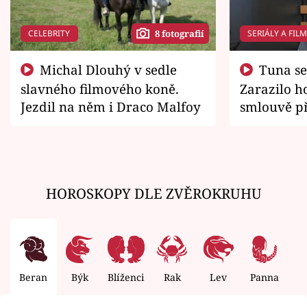
CELEBRITY
SERIÁLY A FIL
8 fotografií
Michal Dlouhý v sedle
Tuna se chtěl vrátit domů.
slavného filmového koně.
Zarazilo ho
Jezdil na něm i Draco Malfoy
smlouvě př
zemřít
HOROSKOPY DLE ZVĚROKRUHU
Beran
Býk
Blíženci
Rak
Lev
Panna
V