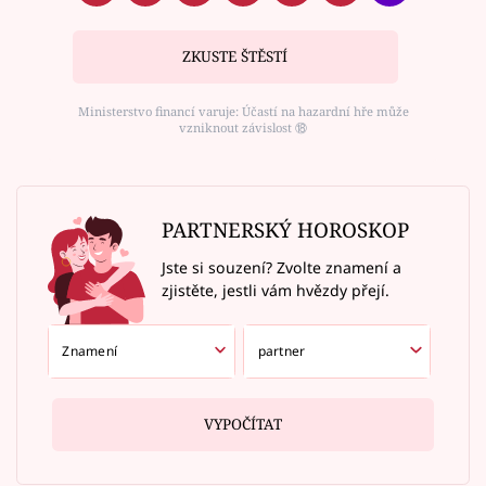
ZKUSTE ŠTĚSTÍ
Ministerstvo financí varuje: Účastí na hazardní hře může
vzniknout závislost ⑱
PARTNERSKÝ HOROSKOP
Jste si souzení? Zvolte znamení a
zjistěte, jestli vám hvězdy přejí.
VYPOČÍTAT