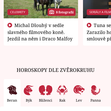
CELEBRITY
SERIÁLY A FIL
8 fotografií
Michal Dlouhý v sedle
Tuna se chtěl vrátit domů.
slavného filmového koně.
Zarazilo ho
Jezdil na něm i Draco Malfoy
smlouvě př
zemřít
HOROSKOPY DLE ZVĚROKRUHU
Beran
Býk
Blíženci
Rak
Lev
Panna
V