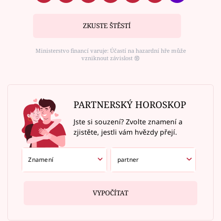
ZKUSTE ŠTĚSTÍ
Ministerstvo financí varuje: Účastí na hazardní hře může
vzniknout závislost ⑱
PARTNERSKÝ HOROSKOP
Jste si souzení? Zvolte znamení a
zjistěte, jestli vám hvězdy přejí.
VYPOČÍTAT