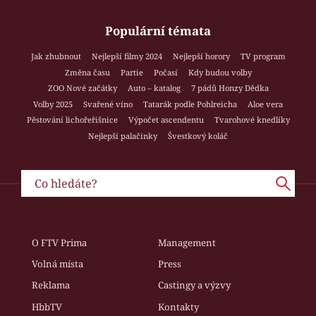
Populární témata
Jak zhubnout
Nejlepší filmy 2024
Nejlepší horory
TV program
Změna času
Partie
Počasí
Kdy budou volby
ZOO Nové začátky
Auto – katalog
7 pádů Honzy Dědka
Volby 2025
Svařené víno
Tatarák podle Pohlreicha
Aloe vera
Pěstování lichořeřišnice
Výpočet ascendentu
Tvarohové knedlíky
Nejlepší palačinky
Švestkový koláč
O FTV Prima
Management
Volná místa
Press
Reklama
Castingy a výzvy
HbbTV
Kontakty