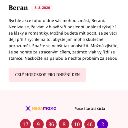
Beran
8. 8. 2026
Rychlé akce tohoto dne vás mohou zmást, Berani.
Nedivte se, že vám v hlavě víří poslední události týkající
se lásky a romantiky. Možná budete mít pocit, že se věci
dějí příliš rychle na to, abyste jim mohli skutečně
porozumět. Snažte se nebýt tak analytičtí. Možná zjistíte,
že se honíte za ztraceným cílem, zatímco vlak vyjíždí ze
stanice. Naskočte na palubu a nechte problém za sebou.
CELÝ HOROSKOP PRO DNEŠNÍ DEN
Vaše šťastná čísla
17
9
36
8
10
46
2