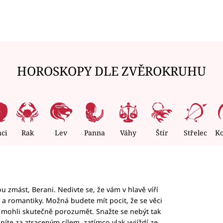
HOROSKOPY DLE ZVĚROKRUHU
nci
Rak
Lev
Panna
Váhy
Štír
Střelec
K
 zmást, Berani. Nedivte se, že vám v hlavě víří
ky a romantiky. Možná budete mít pocit, že se věci
jim mohli skutečně porozumět. Snažte se nebýt tak
honíte za ztraceným cílem, zatímco vlak vyjíždí ze