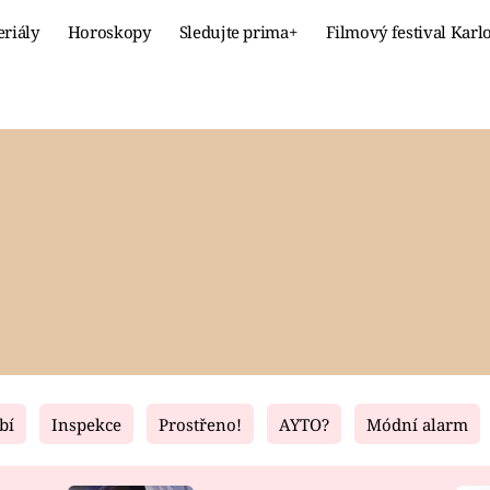
eriály
Horoskopy
Sledujte prima+
Filmový festival Karl
Celebrity
Recept
MÓDA A KRÁSA
HLAVNÍ JÍ
VZTAHY A SEX
SLADKÉ
PRIMA MAMINKA
ZDRAVÉ
bí
Inspekce
Prostřeno!
AYTO?
Módní alarm
Fresh
Living
RECEPTY
BYDLENÍ