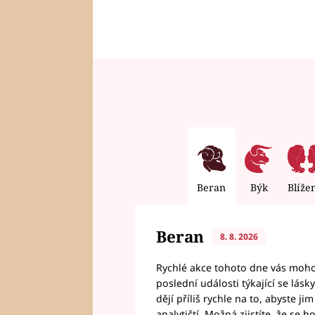
Beran
Býk
Blíže
Beran
8. 8. 2026
Rychlé akce tohoto dne vás mohou
poslední události týkající se lás
dějí příliš rychle na to, abyste 
analytičtí. Možná zjistíte, že se 