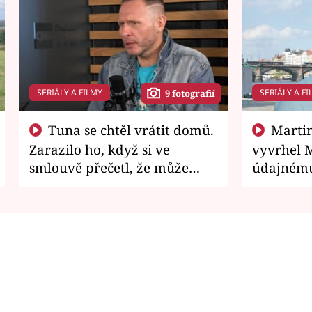
SERIÁLY A FILMY
SERIÁLY A FI
9 fotografií
Tuna se chtěl vrátit domů.
Martin Písařík jako
Zarazilo ho, když si ve
vyvrhel 
smlouvě přečetl, že může
údajnému
zemřít
je v nemil