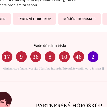
echte problém za sebou.
DEN
TÝDENNÍ HOROSKOP
MĚSÍČNÍ HOROSKOP
Vaše šťastná čísla
17
9
36
8
10
46
2
Ministerstvo financí varuje: Účastí na hazardní hře může vzniknout závislost ⑱
PARTNERSKÝ HOROSKOP