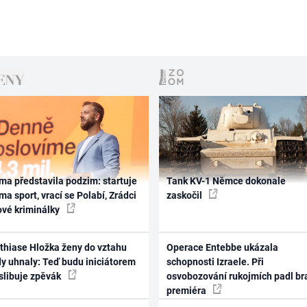
ma představila podzim: startuje
Tank KV-1 Němce dokonale
ma sport, vrací se Polabí, Zrádci
zaskočil
ové kriminálky
thiase Hložka ženy do vztahu
Operace Entebbe ukázala
dy uhnaly: Teď budu iniciátorem
schopnosti Izraele. Při
 slibuje zpěvák
osvobozování rukojmích padl br
premiéra