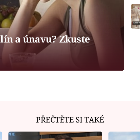
plín a únavu? Zkuste
PŘEČTĚTE SI TAKÉ