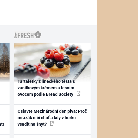
Tartaletky z lineckého těsta s
vanilkovým krémem a lesním
ovocem podle Bread Society
Oslavte Mezinárodní den piva: Proč
mrazák ničí chuť a kdy v horku
atr
vsadit na šnyt?