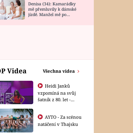
Denisa (34): Kamarádky
mě přemluvily k dámské
jízdě. Manžel mě po
návratu zaskočil
P Videa
Všechna videa
Heidi Janků
vzpomíná na svůj
šatník z 80. let -
Shopaholičky
AYTO - Za scénou
natáčení v Thajsku