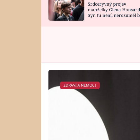
Srdceryvný projev
SNÁŘ
CELEBRITY
manželky Glena Hansard
Syn tu není, nerozuměl b
HOROSKOP NA
VAŘENÍ
tomu, vysvětlila
ROK 2023
ZDRAVÍ A NEMOCI