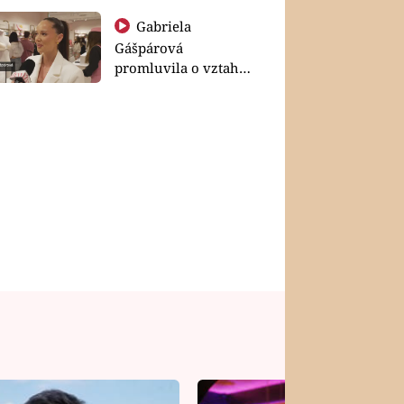
Gabriela
Gášpárová
promluvila o vztahu
a zakládání rodiny