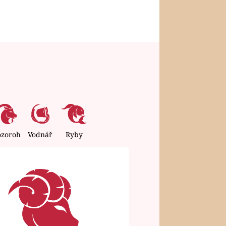
ozoroh
Vodnář
Ryby