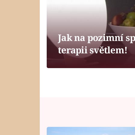
Jak na pozimní s
terapii světlem!