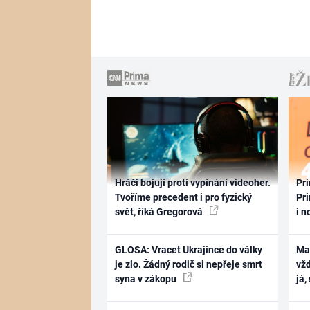
Hráči bojují proti vypínání videoher.
Pri
Tvoříme precedent i pro fyzický
Pri
svět, říká Gregorová
i n
GLOSA: Vracet Ukrajince do války
Ma
je zlo. Žádný rodič si nepřeje smrt
vž
syna v zákopu
já,