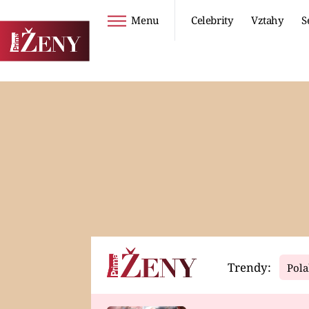
Menu
Celebrity
Vztahy
S
Seriály
Životní styl
ZOO
DIETY A HUBNUTÍ
PROSTŘENO!
CESTOVÁNÍ A
DOVOLENÁ
DUCH
ZDRAVÍ
Trendy:
Pola
Horoskopy
Video
ASTROČLÁNKY
SERIÁLY