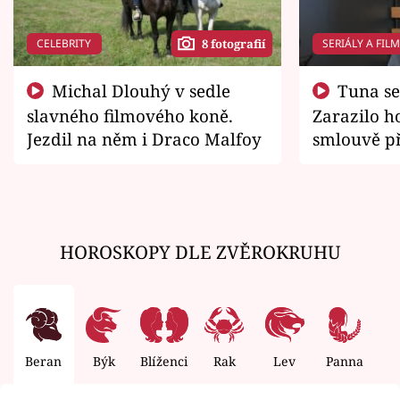
CELEBRITY
SERIÁLY A FIL
8 fotografií
Michal Dlouhý v sedle
Tuna se chtěl vrátit domů.
slavného filmového koně.
Zarazilo ho
Jezdil na něm i Draco Malfoy
smlouvě př
zemřít
HOROSKOPY DLE ZVĚROKRUHU
Beran
Býk
Blíženci
Rak
Lev
Panna
V