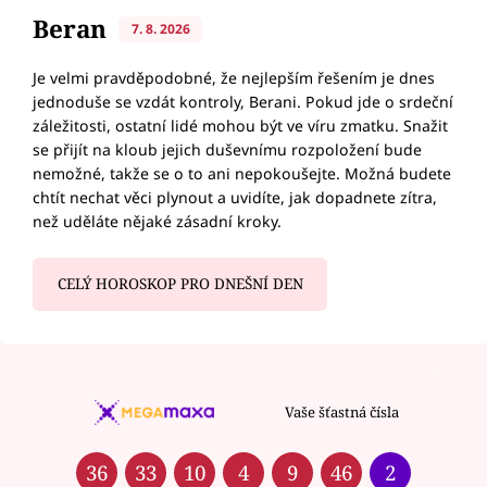
Beran
7. 8. 2026
Je velmi pravděpodobné, že nejlepším řešením je dnes
jednoduše se vzdát kontroly, Berani. Pokud jde o srdeční
záležitosti, ostatní lidé mohou být ve víru zmatku. Snažit
se přijít na kloub jejich duševnímu rozpoložení bude
nemožné, takže se o to ani nepokoušejte. Možná budete
chtít nechat věci plynout a uvidíte, jak dopadnete zítra,
než uděláte nějaké zásadní kroky.
CELÝ HOROSKOP PRO DNEŠNÍ DEN
Vaše šťastná čísla
36
33
10
4
9
46
2