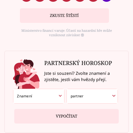
ZKUSTE ŠTĚSTÍ
Ministerstvo financí varuje: Účastí na hazardní hře může
vzniknout závislost ⑱
PARTNERSKÝ HOROSKOP
Jste si souzení? Zvolte znamení a
zjistěte, jestli vám hvězdy přejí.
VYPOČÍTAT