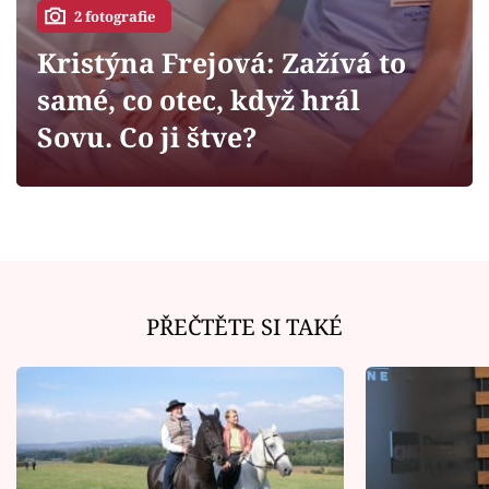
Horoskopy
2 fotografie
Sledujte prima+
Kristýna Frejová: Zažívá to
samé, co otec, když hrál
Filmový festival Karlovy Vary
Sovu. Co ji štve?
Pořady
Mámy sobě
Přihlášení
PŘEČTĚTE SI TAKÉ
Sledujte nás