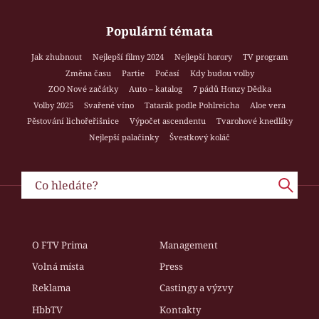
Populární témata
Jak zhubnout
Nejlepší filmy 2024
Nejlepší horory
TV program
Změna času
Partie
Počasí
Kdy budou volby
ZOO Nové začátky
Auto – katalog
7 pádů Honzy Dědka
Volby 2025
Svařené víno
Tatarák podle Pohlreicha
Aloe vera
Pěstování lichořeřišnice
Výpočet ascendentu
Tvarohové knedlíky
Nejlepší palačinky
Švestkový koláč
O FTV Prima
Management
Volná místa
Press
Reklama
Castingy a výzvy
HbbTV
Kontakty