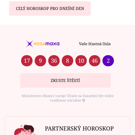
CELÝ HOROSKOP PRO DNEŠNÍ DEN
Vaše šťastná čísla
17
9
36
8
10
46
2
ZKUSTE ŠTĚSTÍ
Ministerstvo financí varuje: Účastí na hazardní hře může
vzniknout závislost ⑱
PARTNERSKÝ HOROSKOP