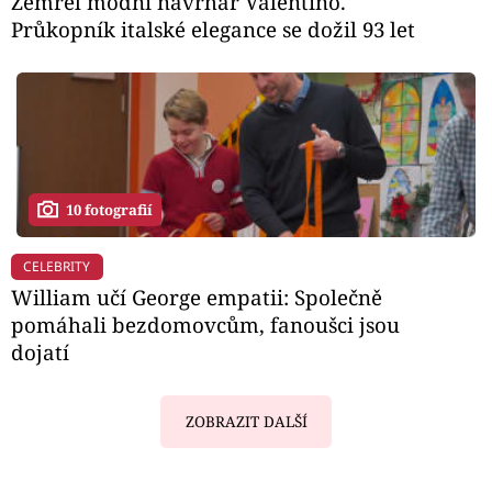
Zemřel módní návrhář Valentino.
Průkopník italské elegance se dožil 93 let
10 fotografií
CELEBRITY
William učí George empatii: Společně
pomáhali bezdomovcům, fanoušci jsou
dojatí
ZOBRAZIT DALŠÍ