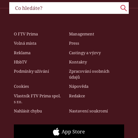
O FTV Prima
Management
Volná místa
Press
Reklama
Castingy a výzvy
HbbTV
Kontakty
Podmínky užívání
Zpracování osobních
údajů
Cookies
Nápověda
Vlastník FTV Prima spol.
Redakce
s r.o.
Nahlásit chybu
Nastavení soukromí
App Store