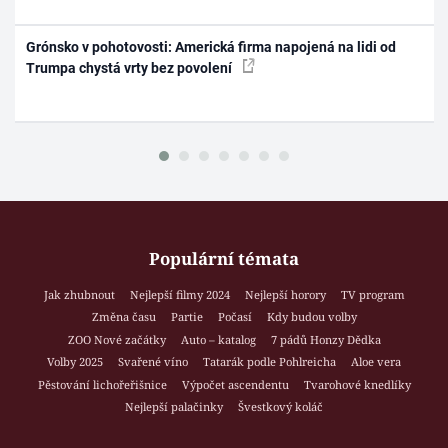
Grónsko v pohotovosti: Americká firma napojená na lidi od
Trumpa chystá vrty bez povolení
Populární témata
Jak zhubnout
Nejlepší filmy 2024
Nejlepší horory
TV program
Změna času
Partie
Počasí
Kdy budou volby
ZOO Nové začátky
Auto – katalog
7 pádů Honzy Dědka
Volby 2025
Svařené víno
Tatarák podle Pohlreicha
Aloe vera
Pěstování lichořeřišnice
Výpočet ascendentu
Tvarohové knedlíky
Nejlepší palačinky
Švestkový koláč