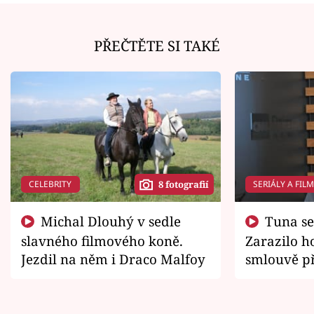
PŘEČTĚTE SI TAKÉ
CELEBRITY
SERIÁLY A FIL
8 fotografií
Michal Dlouhý v sedle
Tuna se chtěl vrátit domů.
slavného filmového koně.
Zarazilo ho
Jezdil na něm i Draco Malfoy
smlouvě př
zemřít