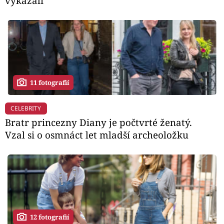
vykázali
11 fotografií
CELEBRITY
Bratr princezny Diany je počtvrté ženatý.
Vzal si o osmnáct let mladší archeoložku
12 fotografií