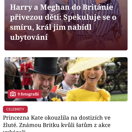
Horoskopy
Harry a Meghan do Británie
Sledujte prima+
přivezou děti: Spekuluje se o
smíru, král jim nabídl
Filmový festival Karlovy Vary
ubytování
Pořady
Mámy sobě
Přihlášení
9 fotografií
Sledujte nás
CELEBRITY
Princezna Kate okouzlila na dostizích ve
žluté. Známou Britku kvůli šatům z akce