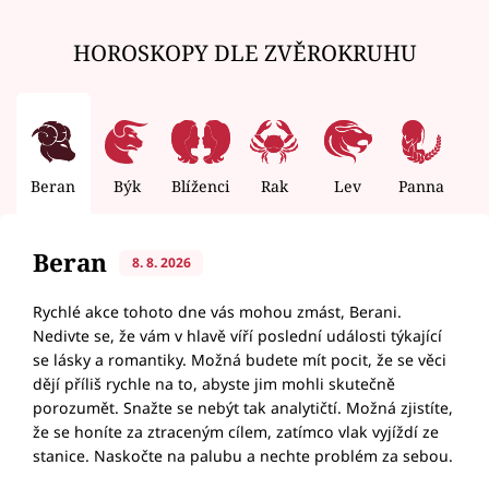
HOROSKOPY DLE ZVĚROKRUHU
Beran
Býk
Blíženci
Rak
Lev
Panna
V
Beran
8. 8. 2026
Rychlé akce tohoto dne vás mohou zmást, Berani.
Nedivte se, že vám v hlavě víří poslední události týkající
se lásky a romantiky. Možná budete mít pocit, že se věci
dějí příliš rychle na to, abyste jim mohli skutečně
porozumět. Snažte se nebýt tak analytičtí. Možná zjistíte,
že se honíte za ztraceným cílem, zatímco vlak vyjíždí ze
stanice. Naskočte na palubu a nechte problém za sebou.