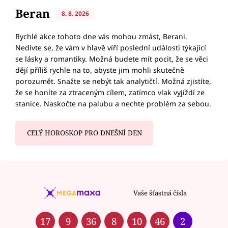
Beran
8. 8. 2026
Rychlé akce tohoto dne vás mohou zmást, Berani.
Nedivte se, že vám v hlavě víří poslední události týkající
se lásky a romantiky. Možná budete mít pocit, že se věci
dějí příliš rychle na to, abyste jim mohli skutečně
porozumět. Snažte se nebýt tak analytičtí. Možná zjistíte,
že se honíte za ztraceným cílem, zatímco vlak vyjíždí ze
stanice. Naskočte na palubu a nechte problém za sebou.
CELÝ HOROSKOP PRO DNEŠNÍ DEN
Vaše šťastná čísla
17
9
36
8
10
46
2