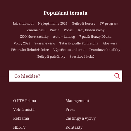
Populární témata
Jak zhubnout
Nejlepší filmy 2024
Nejlepší horory
TV program
Změna času
Partie
Počasí
Kdy budou volby
ZOO Nové začátky
Auto – katalog
7 pádů Honzy Dědka
Volby 2025
Svařené víno
Tatarák podle Pohlreicha
Aloe vera
Pěstování lichořeřišnice
Výpočet ascendentu
Tvarohové knedlíky
Nejlepší palačinky
Švestkový koláč
O FTV Prima
Management
Volná místa
Press
Reklama
Castingy a výzvy
HbbTV
Kontakty