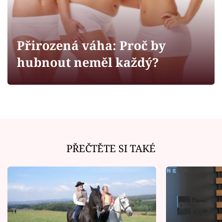
Horoskopy
Sledujte prima+
Přirozená váha: Proč by
Filmový festival Karlovy Vary
hubnout neměl každý?
Pořady
Mámy sobě
Přihlášení
PŘEČTĚTE SI TAKÉ
Sledujte nás