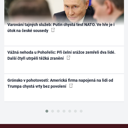
Varování tajných služeb: Putin chystá test NATO. Ve hře je i
útok na české sousedy
Vážná nehoda u Pohořelic: Při čelní srážce zemřeli dva lidé.
Další čtyři utrpěli těžká zranění
Grónsko v pohotovosti: Americká firma napojená na lidi od
Trumpa chystá vrty bez povolení