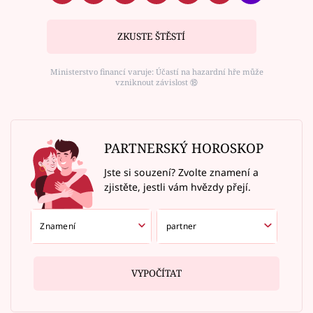
ZKUSTE ŠTĚSTÍ
Ministerstvo financí varuje: Účastí na hazardní hře může
vzniknout závislost ⑱
PARTNERSKÝ HOROSKOP
Jste si souzení? Zvolte znamení a
zjistěte, jestli vám hvězdy přejí.
VYPOČÍTAT