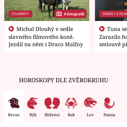
CELEBRITY
SERIÁLY A FIL
8 fotografií
Michal Dlouhý v sedle
Tuna se chtěl vrátit domů.
slavného filmového koně.
Zarazilo ho
Jezdil na něm i Draco Malfoy
smlouvě př
zemřít
HOROSKOPY DLE ZVĚROKRUHU
Beran
Býk
Blíženci
Rak
Lev
Panna
V